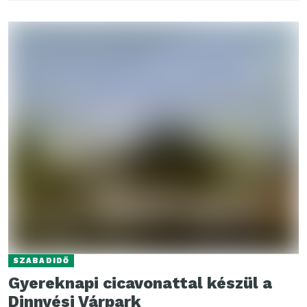
SZABADIDŐ
Gyereknapi cicavonattal készül a
Dinnyési Várpark