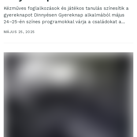
Kézműves foglalkozások és játékos tanulás színesítik a
gyereknapot Dinnyésen Gyereknap alkalmából május
24–25-én színes programokkal várja a családokat a
Dinnyési Várpark és Skanzen....
MÁJUS 25, 2025