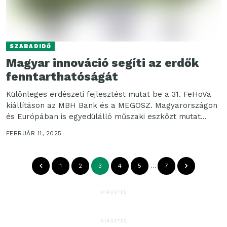
SZABADIDŐ
Magyar innováció segíti az erdők
fenntarthatóságát
Különleges erdészeti fejlesztést mutat be a 31. FeHoVa
kiállításon az MBH Bank és a MEGOSZ. Magyarországon
és Európában is egyedülálló műszaki eszközt mutat...
FEBRUÁR 11, 2025
1
2
3
4
5
…
7
HIRDETÉS
HIRDETÉS