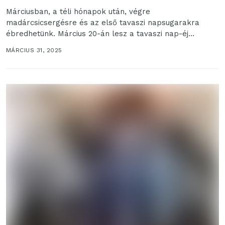
Márciusban, a téli hónapok után, végre
madárcsicsergésre és az első tavaszi napsugarakra
ébredhetünk. Március 20-án lesz a tavaszi nap-éj
egyenlőség, mely hivatalosan is...
MÁRCIUS 31, 2025