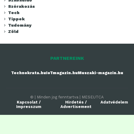
Szórakozás
Tech
Tippek
Tudomány
Zöld
PARTNEREINK
Technokrata.hu
IoTmagazin.hu
Muszaki-magazin.hu
© | Minden jog fenntartva | MESEUTCA
Kapcsolat /
Hirdetés /
Adatvédelem
Impresszum
Advertisement