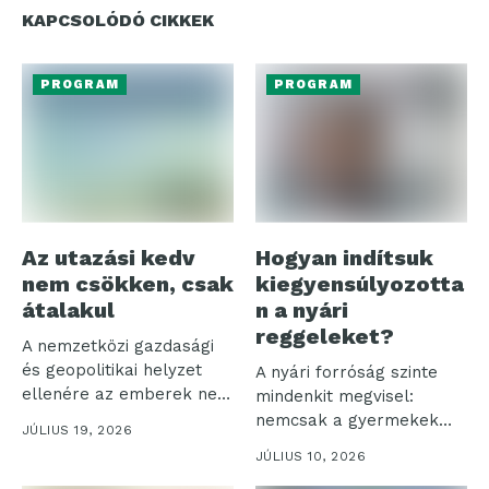
KAPCSOLÓDÓ CIKKEK
PROGRAM
PROGRAM
Az utazási kedv
Hogyan indítsuk
nem csökken, csak
kiegyensúlyozotta
átalakul
n a nyári
reggeleket?
A nemzetközi gazdasági
és geopolitikai helyzet
A nyári forróság szinte
ellenére az emberek nem
mindenkit megvisel:
mondanak le...
nemcsak a gyermekek
JÚLIUS 19, 2026
válnak nyűgösebbé az...
JÚLIUS 10, 2026