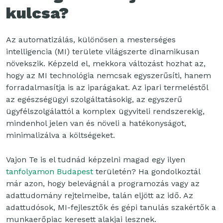
kulcsa?
Az automatizálás, különösen a mesterséges
intelligencia (MI) területe világszerte dinamikusan
növekszik. Képzeld el, mekkora változást hozhat az,
hogy az MI technológia nemcsak egyszerűsíti, hanem
forradalmasítja is az iparágakat. Az ipari termeléstől
az egészségügyi szolgáltatásokig, az egyszerű
ügyfélszolgálattól a komplex ügyviteli rendszerekig,
mindenhol jelen van és növeli a hatékonyságot,
minimalizálva a költségeket.
Vajon Te is el tudnád képzelni magad egy ilyen
tanfolyamon Budapest
területén? Ha gondolkoztál
már azon, hogy belevágnál a programozás vagy az
adattudomány rejtelmeibe, talán eljött az idő. Az
adattudósok, MI-fejlesztők és gépi tanulás szakértők a
munkaerőpiac keresett alakjai lesznek.