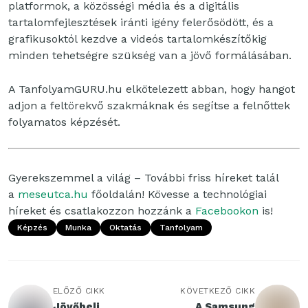
platformok, a közösségi média és a digitális
tartalomfejlesztések iránti igény felerősödött, és a
grafikusoktól kezdve a videós tartalomkészítőkig
minden tehetségre szükség van a jövő formálásában.
A TanfolyamGURU.hu elkötelezett abban, hogy hangot
adjon a feltörekvő szakmáknak és segítse a felnőttek
folyamatos képzését.
Gyerekszemmel a világ – További friss híreket talál
a
meseutca.hu
főoldalán! Kövesse a technológiai
híreket és csatlakozzon hozzánk a
Facebookon
is!
Képzés
Munka
Oktatás
Tanfolyam
ELŐZŐ CIKK
KÖVETKEZŐ CIKK
Jövőbeli
A Samsung