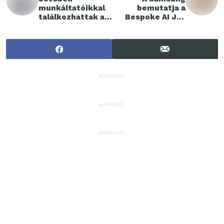
munkáltatóikkal
bemutatja a
találkozhattak a
Bespoke AI Jet
hallgatók a
Lite-ot,
Széchenyi István
Egyetem
Állásbörzéjén
HIRDETÉS
HIRDETÉS
HIRDETÉS