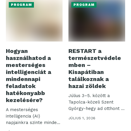
PROGRAM
PROGRAM
Hogyan
RESTART a
használhatod a
természetvédele
mesterséges
mben –
intelligenciát a
Kisapátiban
mindennapi
találkoznak a
feladatok
hazai zöldek
hatékonyabb
Július 3–5. között a
kezelésére?
Tapolca-közeli Szent
György-hegy ad otthont a
A mesterséges
„RESTART a...
intelligencia (AI)
JÚLIUS 1, 2026
napjainkra szinte minden
iparágban