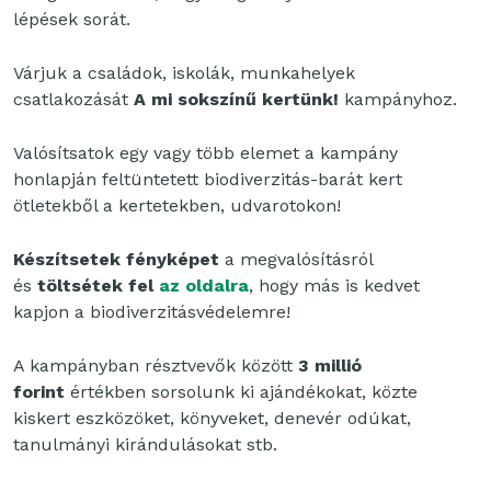
lépések sorát.
Várjuk a családok, iskolák, munkahelyek
csatlakozását
A mi sokszínű kertünk!
kampányhoz.
Valósítsatok egy vagy több elemet a kampány
honlapján feltüntetett biodiverzitás-barát kert
ötletekből a kertetekben, udvarotokon!
Készítsetek fényképet
a megvalósításról
és
töltsétek fel
az oldalra
, hogy más is kedvet
kapjon a biodiverzitásvédelemre!
A kampányban résztvevők között
3 millió
forint
értékben sorsolunk ki ajándékokat, közte
kiskert eszközöket, könyveket, denevér odúkat,
tanulmányi kirándulásokat stb.