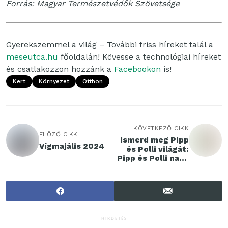
Forrás: Magyar Természetvédők Szövetsége
Gyerekszemmel a világ – További friss híreket talál a
meseutca.hu
főoldalán! Kövesse a technológiai híreket
és csatlakozzon hozzánk a
Facebookon
is!
Kert
Környezet
Otthon
KÖVETKEZŐ CIKK
ELŐZŐ CIKK
Ismerd meg Pipp
Vígmajális 2024
és Polli világát:
Pipp és Polli nagy
szótára
HIRDETÉS