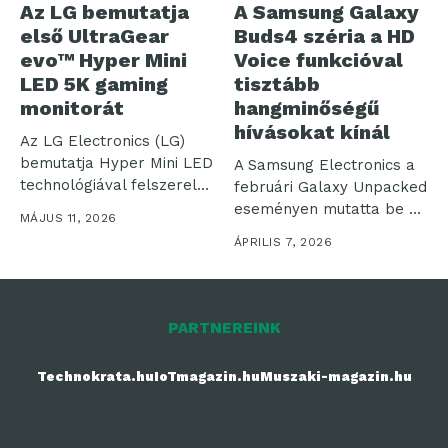
Az LG bemutatja
A Samsung Galaxy
első UltraGear
Buds4 széria a HD
evo™ Hyper Mini
Voice funkcióval
LED 5K gaming
tisztább
monitorát
hangminőségű
hívásokat kínál
Az LG Electronics (LG)
bemutatja Hyper Mini LED
A Samsung Electronics a
technológiával felszerelt,
februári Galaxy Unpacked
új UltraGear...
eseményen mutatta be az
MÁJUS 11, 2026
eddigi...
ÁPRILIS 7, 2026
PARTNEREINK
Technokrata.hu
IoTmagazin.hu
Muszaki-magazin.hu