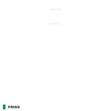
HIRDETÉS
HIRDETÉS
FRISS