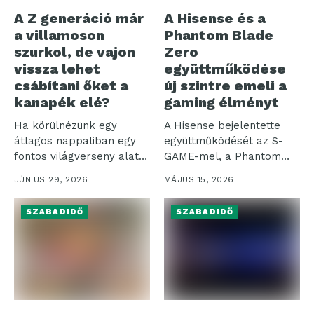
A Z generáció már
A Hisense és a
a villamoson
Phantom Blade
szurkol, de vajon
Zero
vissza lehet
együttműködése
csábítani őket a
új szintre emeli a
kanapék elé?
gaming élményt
Ha körülnézünk egy
A Hisense bejelentette
átlagos nappaliban egy
együttműködését az S-
fontos világverseny alatt,
GAME-mel, a Phantom
a kép egyszerre...
Blade Zero fejlesztőjével,
JÚNIUS 29, 2026
MÁJUS 15, 2026
amelynek...
SZABADIDŐ
SZABADIDŐ