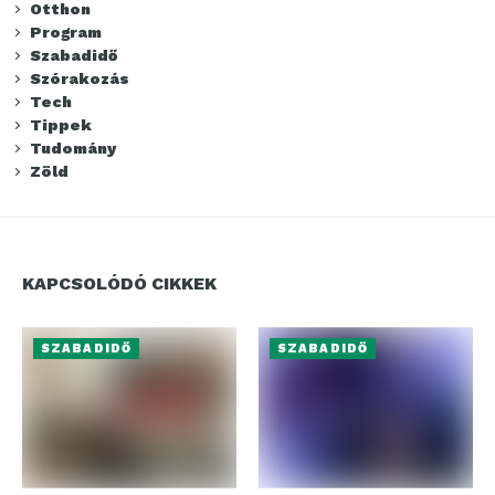
Otthon
Program
Szabadidő
Szórakozás
Tech
Tippek
Tudomány
Zöld
KAPCSOLÓDÓ CIKKEK
SZABADIDŐ
SZABADIDŐ