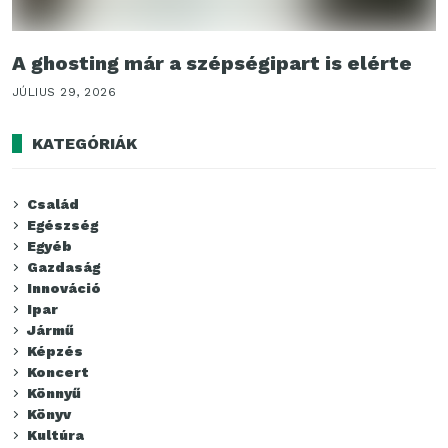
A ghosting már a szépségipart is elérte
JÚLIUS 29, 2026
KATEGÓRIÁK
Család
Egészség
Egyéb
Gazdaság
Innováció
Ipar
Jármű
Képzés
Koncert
Könnyű
Könyv
Kultúra