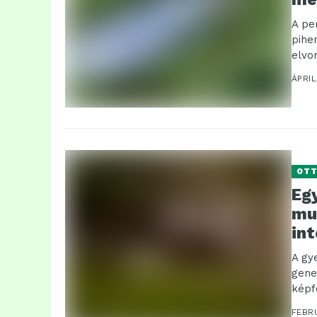
A pe
pihe
elvo
ÁPRIL
OT
Egy
mu
int
A gy
gene
képf
a kis.
FEBRU