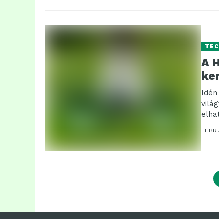
TEC
A 
ke
Idén
vilá
elha
robot
FEBR