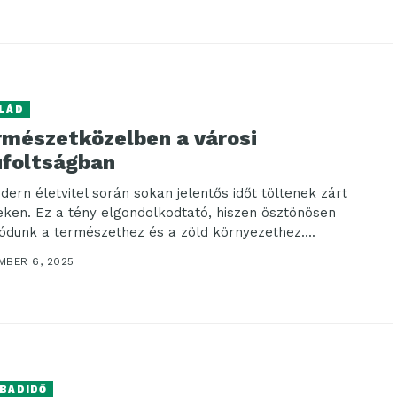
LÁD
rmészetközelben a városi
úfoltságban
dern életvitel során sokan jelentős időt töltenek zárt
eken. Ez a tény elgondolkodtató, hiszen ösztönösen
ódunk a természethez és a zöld környezethez....
MBER 6, 2025
BADIDŐ