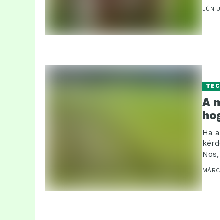
JÚNIU
TEC
A 
ho
Ha a
kérd
Nos,
alka
MÁRC