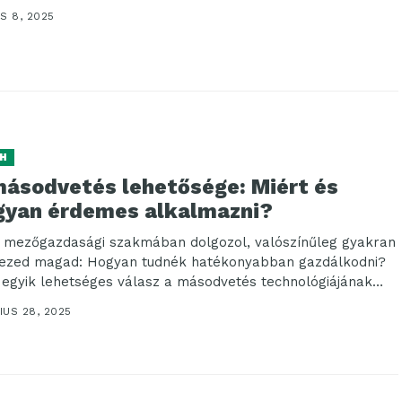
S 8, 2025
H
másodvetés lehetősége: Miért és
gyan érdemes alkalmazni?
 mezőgazdasági szakmában dolgozol, valószínűleg gyakran
ezed magad: Hogyan tudnék hatékonyabban gazdálkodni?
 egyik lehetséges válasz a másodvetés technológiájának
lmazása. Az utóbbi...
IUS 28, 2025