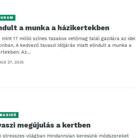
OGRAM
indult a munka a házikertekben
 mint 17 millió színes tasakos vetőmag talál gazdára az idei
onban. A kedvező tavaszi időjárás miatt elindult a munka a
rtekben. Az...
US 27, 2025
BADIDŐ
vaszi megújulás a kertben
i stresszes világban mindannyian keresünk módszereket