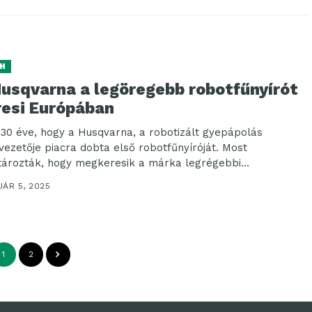
H
Husqvarna a legöregebb robotfűnyírót
resi Európában
 30 éve, hogy a Husqvarna, a robotizált gyepápolás
gvezetője piacra dobta első robotfűnyíróját. Most
tározták, hogy megkeresik a márka legrégebbi
fűnyíróját. Az...
UÁR 5, 2025
1
2