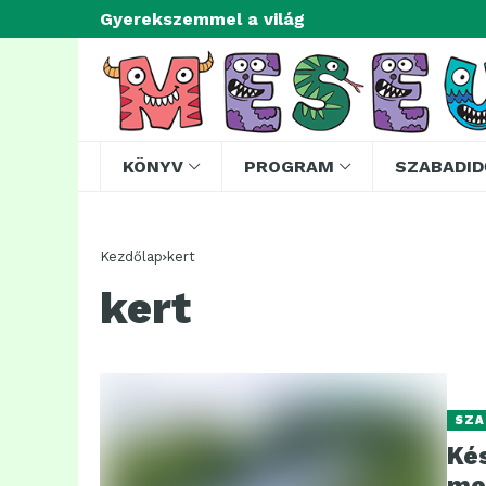
Gyerekszemmel a világ
KÖNYV
PROGRAM
SZABADID
Kezdőlap
kert
kert
SZA
Kés
me