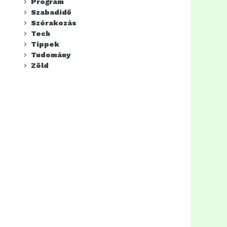
Program
Szabadidő
Szórakozás
Tech
Tippek
Tudomány
Zöld