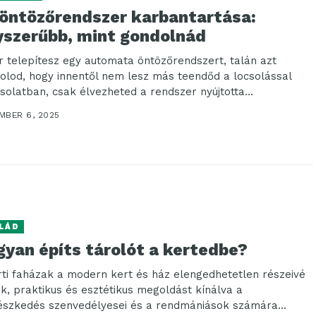
 öntözőrendszer karbantartása:
yszerűbb, mint gondolnád
r telepítesz egy automata öntözőrendszert, talán azt
olod, hogy innentől nem lesz más teendőd a locsolással
solatban, csak élvezheted a rendszer nyújtotta
elmet....
MBER 6, 2025
LÁD
gyan építs tárolót a kertedbe?
rti faházak a modern kert és ház elengedhetetlen részeivé
ak, praktikus és esztétikus megoldást kínálva a
észkedés szenvedélyesei és a rendmániások számára...