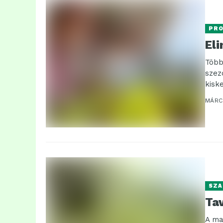
PR
El
Több
szez
kiske
MÁRCI
SZA
Ta
A ma