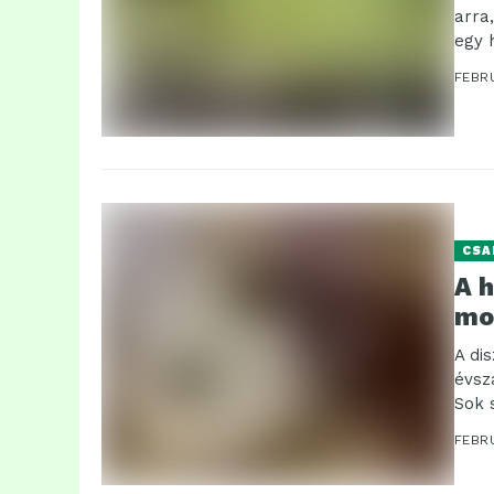
arra
egy h
FEBRU
CSA
A 
mo
A di
évsz
Sok 
FEBRU