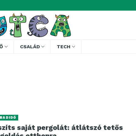
Ő
CSALÁD
TECH
BADIDŐ
zíts saját pergolát: átlátszó tetős
goldás otthonra