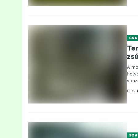
CSA
Te
zs
A mo
hely
vonz
DECE
SZA