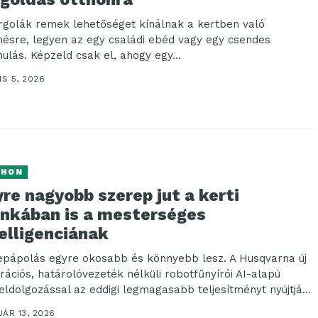
rgolák remek lehetőséget kínálnak a kertben való
nésre, legyen az egy családi ebéd vagy egy csendes
nulás. Képzeld csak el, ahogy egy...
IS 5, 2026
THON
re nagyobb szerep jut a kerti
nkában is a mesterséges
elligenciának
epápolás egyre okosabb és könnyebb lesz. A Husqvarna új
rációs, határolóvezeték nélküli robotfűnyírói AI-alapú
eldolgozással az eddigi legmagasabb teljesítményt nyújtják
..
ÁR 13, 2026