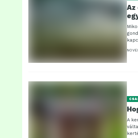
Az
eg
Miko
gond
kapc
kény
NOVE
CSA
Ho
A ke
vált
kert