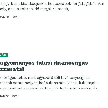
, hogy kicsit kiszakadjunk a hétköznapok forgatagából. Van
ely, ahol a rohanó idő megállni látszik,...
ÁR 18, 2025
LÁD
hagyományos falusi disznóvágás
zzanatai
sznóvágás több, mint egyszerű téli tevékenység: az
ázadok során mélyen beépült hazánk vidéki kultúrájába.
szempontból kevésbé változott a történelem során, és...
ÁR 16, 2025