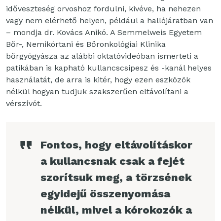
időveszteség orvoshoz fordulni, kivéve, ha nehezen
vagy nem elérhető helyen, például a hallójáratban van
– mondja dr. Kovács Anikó. A Semmelweis Egyetem
Bőr-, Nemikórtani és Bőronkológiai Klinika
bőrgyógyásza az alábbi oktatóvideóban ismerteti a
patikában is kapható kullancscsipesz és -kanál helyes
használatát, de arra is kitér, hogy ezen eszközök
nélkül hogyan tudjuk szakszerűen eltávolítani a
vérszívót.
Fontos, hogy eltávolításkor
a kullancsnak csak a fejét
szorítsuk meg, a törzsének
egyidejű összenyomása
nélkül, mivel a kórokozók a