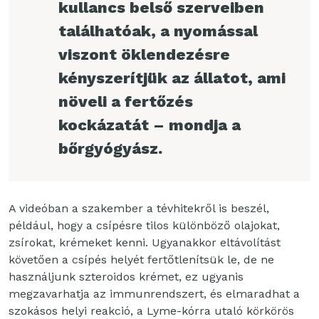
kullancs belső szerveiben
találhatóak, a nyomással
viszont öklendezésre
kényszerítjük az állatot, ami
növeli a fertőzés
kockázatát – mondja a
bőrgyógyász.
A videóban a szakember a tévhitekről is beszél,
például, hogy a csípésre tilos különböző olajokat,
zsírokat, krémeket kenni. Ugyanakkor eltávolítást
követően a csípés helyét fertőtlenítsük le, de ne
használjunk szteroidos krémet, ez ugyanis
megzavarhatja az immunrendszert, és elmaradhat a
szokásos helyi reakció, a Lyme-kórra utaló körkörös