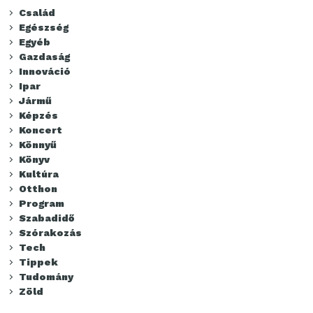
Család
Egészség
Egyéb
Gazdaság
Innováció
Ipar
Jármű
Képzés
Koncert
Könnyű
Könyv
Kultúra
Otthon
Program
Szabadidő
Szórakozás
Tech
Tippek
Tudomány
Zöld