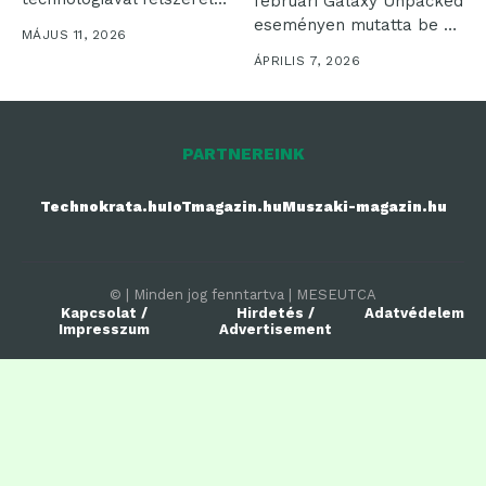
februári Galaxy Unpacked
új UltraGear...
eseményen mutatta be az
MÁJUS 11, 2026
eddigi...
ÁPRILIS 7, 2026
PARTNEREINK
Technokrata.hu
IoTmagazin.hu
Muszaki-magazin.hu
© | Minden jog fenntartva | MESEUTCA
Kapcsolat /
Hirdetés /
Adatvédelem
Impresszum
Advertisement