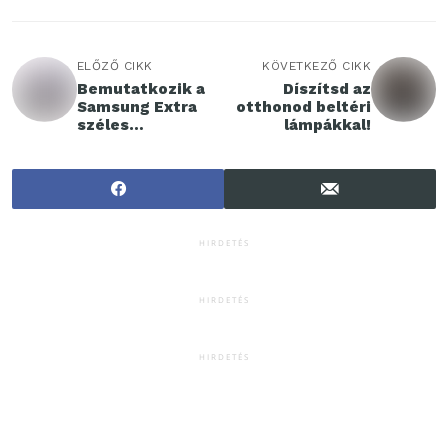
ELŐZŐ CIKK
KÖVETKEZŐ CIKK
Bemutatkozik a
Díszítsd az
Samsung Extra
otthonod beltéri
széles
lámpákkal!
alulfagyasztós
hűtőszekrénye
HIRDETÉS
HIRDETÉS
HIRDETÉS