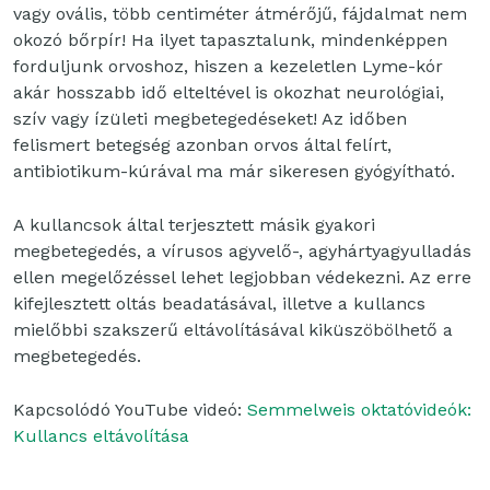
vagy ovális, több centiméter átmérőjű, fájdalmat nem
okozó bőrpír! Ha ilyet tapasztalunk, mindenképpen
forduljunk orvoshoz, hiszen a kezeletlen Lyme-kór
akár hosszabb idő elteltével is okozhat neurológiai,
szív vagy ízületi megbetegedéseket! Az időben
felismert betegség azonban orvos által felírt,
antibiotikum-kúrával ma már sikeresen gyógyítható.
A kullancsok által terjesztett másik gyakori
megbetegedés, a vírusos agyvelő-, agyhártyagyulladás
ellen megelőzéssel lehet legjobban védekezni. Az erre
kifejlesztett oltás beadatásával, illetve a kullancs
mielőbbi szakszerű eltávolításával kiküszöbölhető a
megbetegedés.
Kapcsolódó YouTube videó:
Semmelweis oktatóvideók:
Kullancs eltávolítása