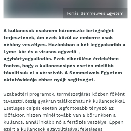
Forrás: Semmelweis Egyetem
A kullancsok csaknem háromszáz betegséget
terjesztenek, ám ezek közül az emberre csak
néhány veszélyes. Hazánkban a két leggyakoribb a
Lyme-kór és a vírusos agyvelő-,
agyhártyagyulladás. Ezek elkerülése érdekében
fontos, hogy a kullancscsípés esetén mielőbb
távolítsuk el a vérszívót. A Semmelweis Egyetem
oktatóvideója ehhez nyújt segítséget.
Szabadtéri programok, természetjárás közben főként
tavasztól őszig gyakran találkozhatunk kullancsokkal.
Esetleges csípés esetén legfontosabb tényező az
időfaktor, hiszen minél tovább van a bőrünkben a
kullancs, annál inkább nő a fertőzés veszélye. Éppen
ezért a kullancsok eltávolításával felesleges