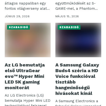
átlagos nappaliban egy
együttműködését az S-
fontos világverseny alatt,
GAME-mel, a Phantom
a kép egyszerre...
Blade Zero fejlesztőjével,
JÚNIUS 29, 2026
MÁJUS 15, 2026
amelynek...
SZABADIDŐ
SZABADIDŐ
Az LG bemutatja
A Samsung Galaxy
első UltraGear
Buds4 széria a HD
evo™ Hyper Mini
Voice funkcióval
LED 5K gaming
tisztább
monitorát
hangminőségű
hívásokat kínál
Az LG Electronics (LG)
bemutatja Hyper Mini LED
A Samsung Electronics a
technológiával felszerelt,