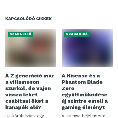
KAPCSOLÓDÓ CIKKEK
SZABADIDŐ
SZABADIDŐ
A Z generáció már
A Hisense és a
a villamoson
Phantom Blade
szurkol, de vajon
Zero
vissza lehet
együttműködése
csábítani őket a
új szintre emeli a
kanapék elé?
gaming élményt
Ha körülnézünk egy
A Hisense bejelentette