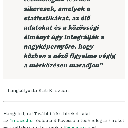
sikeresek, amelyek a
statisztikákat, az élő
adatokat és a közösségi
élményt úgy integrálják a
nagyképernyőre, hogy
közben a néző figyelme végig
a mérkőzésen maradjon”
– hangsúlyozta Szili Krisztián.
Hangolódj rá! További friss híreket talál
az
1music.hu
főoldalán! Kövesse a technológiai híreket
és csatlakozzon hozzánk a
Facebookon
is!