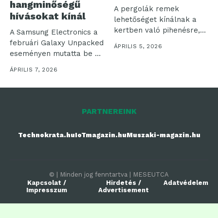
hangminőségű
A pergolák remek
hívásokat kínál
lehetőséget kínálnak a
kertben való pihenésre,
A Samsung Electronics a
legyen az egy...
februári Galaxy Unpacked
ÁPRILIS 5, 2026
eseményen mutatta be az
eddigi...
ÁPRILIS 7, 2026
PARTNEREINK
Technokrata.hu
IoTmagazin.hu
Muszaki-magazin.hu
© | Minden jog fenntartva | MESEUTCA
Kapcsolat /
Hirdetés /
Adatvédelem
Impresszum
Advertisement