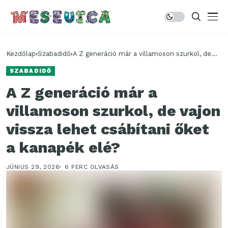
Kezdőlap
Szabadidő
A Z generáció már a villamoson szurkol, de
vajon vissza lehet csábítani őket a kanapék
SZABADIDŐ
elé?
A Z generáció már a
villamoson szurkol, de vajon
vissza lehet csábítani őket
a kanapék elé?
JÚNIUS 29, 2026
6 PERC OLVASÁS