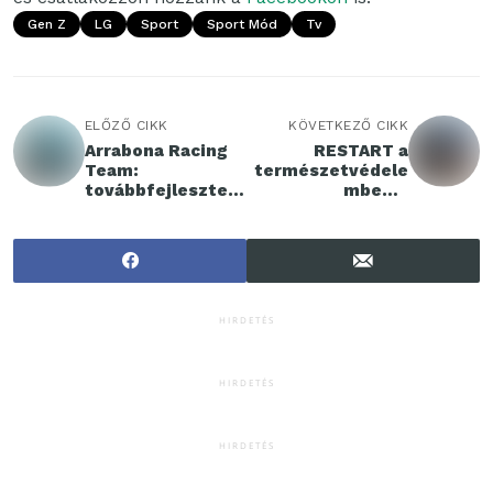
Gen Z
LG
Sport
Sport Mód
Tv
ELŐZŐ CIKK
KÖVETKEZŐ CIKK
Arrabona Racing
RESTART a
Team:
természetvédele
továbbfejlesztett
mben –
autóval vág neki
Kisapátiban
második
találkoznak a
elektromos
hazai zöldek
szezonjának a
Széchenyi István
Egyetem csapata
HIRDETÉS
HIRDETÉS
HIRDETÉS