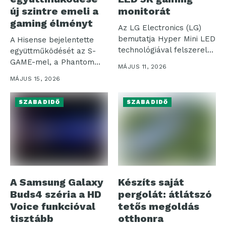
új szintre emeli a
monitorát
gaming élményt
Az LG Electronics (LG)
bemutatja Hyper Mini LED
A Hisense bejelentette
technológiával felszerelt,
együttműködését az S-
új UltraGear...
GAME-mel, a Phantom
MÁJUS 11, 2026
Blade Zero fejlesztőjével,
MÁJUS 15, 2026
amelynek...
SZABADIDŐ
SZABADIDŐ
A Samsung Galaxy
Készíts saját
Buds4 széria a HD
pergolát: átlátszó
Voice funkcióval
tetős megoldás
tisztább
otthonra