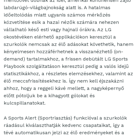
mentőövet dobnak az idei, amerikai kontinensen zajló
labdarúgó-világbajnokság alatt is. A hatalmas
időeltolódás miatt ugyanis számos mérkőzés
közvetítése esik a hazai nézők számára nehezen
vállalható késő esti vagy hajnali órákra. Az LG
okostévéken elérhető applikációkon keresztül a
szurkolók nemcsak az élő adásokat követhetik, hanem
kényelmesen hozzáférhetnek a visszanézhető (on-
demand) tartalmakhoz, a frissen debütált LG Sports
Playbook szolgáltatáson keresztül pedig a valós idejű
statisztikákhoz, a részletes elemzésekhez, valamint az
élő meccsfrissítésekhez is. Így nem kell éjszakázni
ahhoz, hogy a reggeli kávé mellett, a nagyképernyő
előtt pótoljuk be a kihagyott gólokat és
kulcspillanatokat.
A Sports Alert (Sportriasztás) funkcióval a szurkolók
ráadásul kiválaszthatják kedvenc csapataikat, így a
tévé automatikusan jelzi az élő eredményeket és a