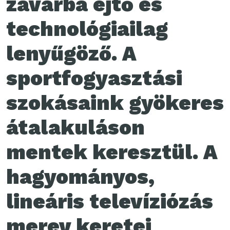
zavarba ejtő és
technológiailag
lenyűgöző. A
sportfogyasztási
szokásaink gyökeres
átalakuláson
mentek keresztül. A
hagyományos,
lineáris televíziózás
merev keretei