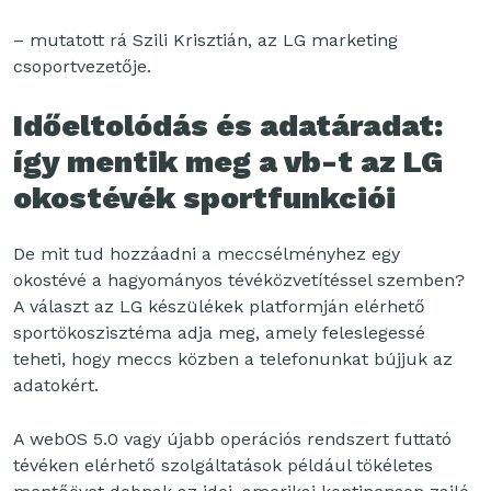
– mutatott rá Szili Krisztián, az LG marketing
csoportvezetője.
Időeltolódás és adatáradat:
így mentik meg a vb-t az LG
okostévék sportfunkciói
De mit tud hozzáadni a meccsélményhez egy
okostévé a hagyományos tévéközvetítéssel szemben?
A választ az LG készülékek platformján elérhető
sportökoszisztéma adja meg, amely feleslegessé
teheti, hogy meccs közben a telefonunkat bújjuk az
adatokért.
A webOS 5.0 vagy újabb operációs rendszert futtató
tévéken elérhető szolgáltatások például tökéletes