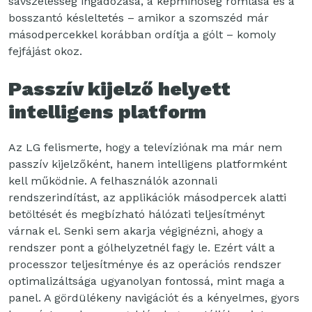
sávszélesség ingadozása, a képminőség romlása és a
bosszantó késleltetés – amikor a szomszéd már
másodpercekkel korábban ordítja a gólt – komoly
fejfájást okoz.
Passzív kijelző helyett
intelligens platform
Az LG felismerte, hogy a televíziónak ma már nem
passzív kijelzőként, hanem intelligens platformként
kell működnie. A felhasználók azonnali
rendszerindítást, az applikációk másodpercek alatti
betöltését és megbízható hálózati teljesítményt
várnak el. Senki sem akarja végignézni, ahogy a
rendszer pont a gólhelyzetnél fagy le. Ezért vált a
processzor teljesítménye és az operációs rendszer
optimalizáltsága ugyanolyan fontossá, mint maga a
panel. A gördülékeny navigációt és a kényelmes, gyors