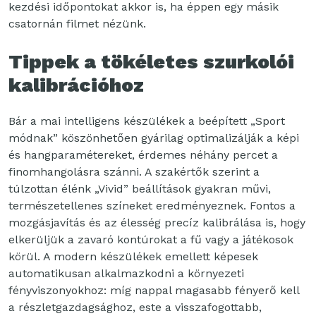
kezdési időpontokat akkor is, ha éppen egy másik
csatornán filmet nézünk.
Tippek a tökéletes szurkolói
kalibrációhoz
Bár a mai intelligens készülékek a beépített „Sport
módnak” köszönhetően gyárilag optimalizálják a képi
és hangparamétereket, érdemes néhány percet a
finomhangolásra szánni. A szakértők szerint a
túlzottan élénk „Vivid” beállítások gyakran művi,
természetellenes színeket eredményeznek. Fontos a
mozgásjavítás és az élesség precíz kalibrálása is, hogy
elkerüljük a zavaró kontúrokat a fű vagy a játékosok
körül. A modern készülékek emellett képesek
automatikusan alkalmazkodni a környezeti
fényviszonyokhoz: míg nappal magasabb fényerő kell
a részletgazdagsághoz, este a visszafogottabb,