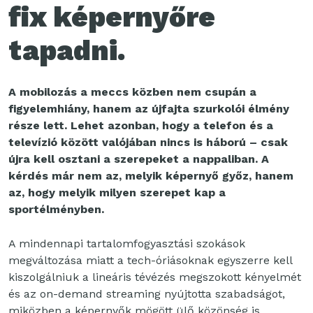
fix képernyőre
tapadni.
A mobilozás a meccs közben nem csupán a
figyelemhiány, hanem az újfajta szurkolói élmény
része lett. Lehet azonban, hogy a telefon és a
televízió között valójában nincs is háború – csak
újra kell osztani a szerepeket a nappaliban. A
kérdés már nem az, melyik képernyő győz, hanem
az, hogy melyik milyen szerepet kap a
sportélményben.
A mindennapi tartalomfogyasztási szokások
megváltozása miatt a tech-óriásoknak egyszerre kell
kiszolgálniuk a lineáris tévézés megszokott kényelmét
és az on-demand streaming nyújtotta szabadságot,
miközben a képernyők mögött ülő közönség is