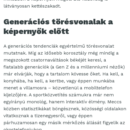
látványosan kettészakadt.
Generációs törésvonalak a
képernyők előtt
A generációs tendenciák egyértelmű törésvonalat
mutatnak. Míg az idősebb korosztály még mindig a
megszokott csatornaváltások békéjét keresi, a
fiatalabb generációk (a Gen Z és a millenniumi nézők)
már elvárják, hogy a tartalom kövesse őket. Ha kell, a
konyhába, ha kell, a kertbe, vagy éppen munkába
menet a villamosra – közvetlenül a mobiltelefon
kijelzőjére. A sportközvetítés számukra már nem
egyirányú monológ, hanem interaktív élmény. Meccs
közben statisztikákat böngésznek, közösségi oldalakon
vitatkoznak a tizenegyesről, vagy éppen
párhuzamosan egy másik mérkőzés állását figyelik az
okostelefonjukon.