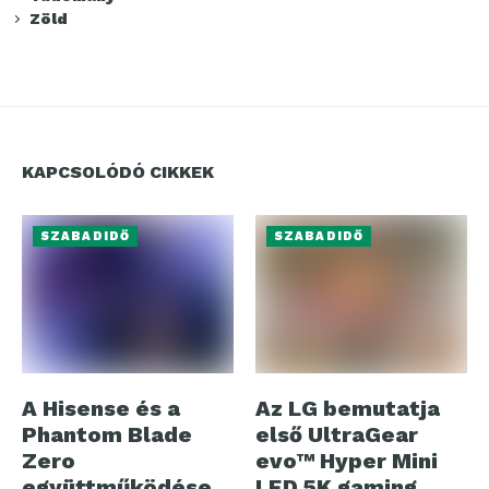
Zöld
KAPCSOLÓDÓ CIKKEK
SZABADIDŐ
SZABADIDŐ
A Hisense és a
Az LG bemutatja
Phantom Blade
első UltraGear
Zero
evo™ Hyper Mini
együttműködése
LED 5K gaming