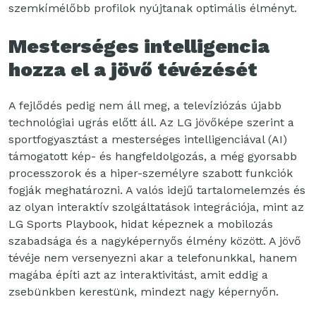
szemkímélőbb profilok nyújtanak optimális élményt.
Mesterséges intelligencia
hozza el a jövő tévézését
A fejlődés pedig nem áll meg, a televíziózás újabb
technológiai ugrás előtt áll. Az LG jövőképe szerint a
sportfogyasztást a mesterséges intelligenciával (AI)
támogatott kép- és hangfeldolgozás, a még gyorsabb
processzorok és a hiper-személyre szabott funkciók
fogják meghatározni. A valós idejű tartalomelemzés és
az olyan interaktív szolgáltatások integrációja, mint az
LG Sports Playbook, hidat képeznek a mobilozás
szabadsága és a nagyképernyős élmény között. A jövő
tévéje nem versenyezni akar a telefonunkkal, hanem
magába építi azt az interaktivitást, amit eddig a
zsebünkben kerestünk, mindezt nagy képernyőn.