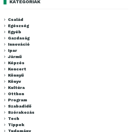
KATEGÓRIÁK
Család
Egészség
Egyéb
Gazdaság
Innováció
Ipar
Jármű
Képzés
Koncert
Könnyű
Könyv
Kultúra
Otthon
Program
Szabadidő
Szórakozás
Tech
Tippek
Tudomány