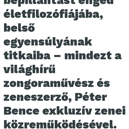
bepillantást enged
életfilozófiájába,
belső
egyensúlyának
titkaiba – mindezt a
világhírű
zongoraművész és
zeneszerző, Péter
Bence exkluzív zenei
közreműködésével.