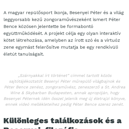
A magyar repülősport ikonja, Besenyei Péter és a világ
leggyorsabb kezű zongoraművészeként ismert Péter
Bence közösen jelentette be formabontó
együttműködését. A projekt célja egy olyan interaktív
kötet létrehozása, amelyben az írott szó és a virtuóz
zene egymást felerősítve mutatja be egy rendkívüli
életút tanulságait.
„Szárnyakkal írt történet” címmel tartott közös
sajtótájékoztatót Besenyi Péter műrepülő világbajnok és
Péter Bence zenész, zongoraművész, zeneszerző a St. Andrea
Wine & Skybarban Budapesten, annak apropóján, hogy
Besenyei Péternek idén ősszel jelenik meg új életrajzi könyve,
ennek videó mellékleteihez pedig Péter Bence szerez zenét.
Különleges találkozások és a