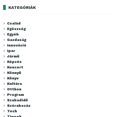
KATEGÓRIÁK
Család
Egészség
Egyéb
Gazdaság
Innováció
Ipar
Jármű
Képzés
Koncert
Könnyű
Könyv
Kultúra
Otthon
Program
Szabadidő
Szórakozás
Tech
Tippek