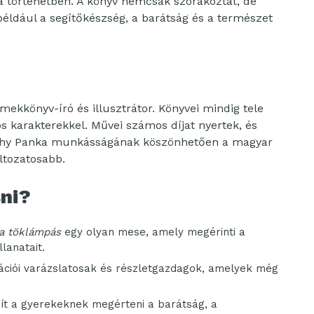
a történetben. A könyv nemcsak szórakoztat, de
 például a segítőkészség, a barátság és a természet
kkönyv-író és illusztrátor. Könyvei mindig tele
os karakterekkel. Művei számos díjat nyertek, és
tohy Panka munkásságának köszönhetően a magyar
ltozatosabb.
ni?
 a töklámpás
egy olyan mese, amely megérinti a
llanatait.
rációi varázslatosak és részletgazdagok, amelyek még
t a gyerekeknek megérteni a barátság, a