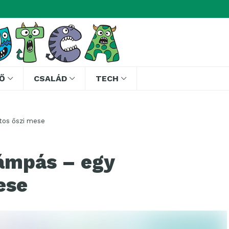
Ő
CSALÁD
TECH
atos őszi mese
lámpás – egy
ese