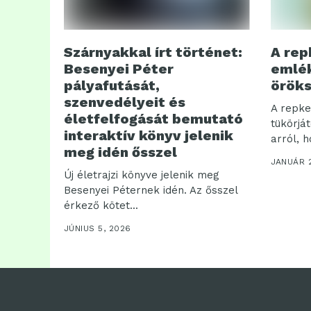
Szárnyakkal írt történet:
A rep
Besenyei Péter
emlék
pályafutását,
örök
szenvedélyeit és
A repke
életfelfogását bemutató
tükörjá
interaktív könyv jelenik
arról, h
meg idén ősszel
JANUÁR 2
Új életrajzi könyve jelenik meg
Besenyei Péternek idén. Az ősszel
érkező kötet...
JÚNIUS 5, 2026