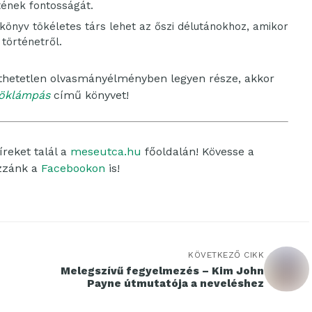
tének fontosságát.
könyv tökéletes társ lehet az őszi délutánokhoz, amikor
 történetről.
jthetetlen olvasmányélményben legyen része, akkor
töklámpás
című könyvet!
reket talál a
meseutca.hu
főoldalán! Kövesse a
ozzánk a
Facebookon
is!
KÖVETKEZŐ CIKK
Melegszívű fegyelmezés – Kim John
Payne útmutatója a neveléshez