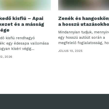
kedő kisfiú – Apai
Zenék és hangoskö
ezet és a másság
a hosszú utazásokh
sége
Mindannyian tudjuk, mennyir
egy hosszú autóút során a
dő kisfiú rendhagyó
megfelelő foglalatosság, hog
ték: egy édesapa vallomása
ogyan kíséri végig...
JÚLIUS 10, 2025
2, 2026