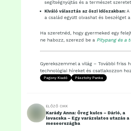
segítségnyújtás és a természet szerete
Kiváló választás az őszi időszakban:
A 
a család együtt olvashat és beszélget a
Ha szeretnéd, hogy gyermeked egy fele
ne habozz, szerezd be a
Pitypang és a 
Gyerekszemmel a világ – További friss hí
technológiai híreket és csatlakozzon h
Pagony Kiadó
Pásztohy Panka
ELŐZŐ CIKK
Karády Anna: Öreg kulcs – Dárió, a
lovacska – Egy varázslatos utazás a
meseországba