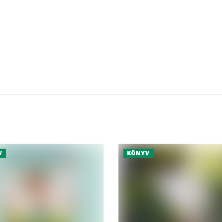
V
KÖNYV