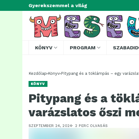
Gyerekszemmel a világ
KÖNYV
PROGRAM
SZABADID
Kezdőlap
Könyv
Pitypang és a töklámpás – egy varázsl
KÖNYV
Pitypang és a tök
varázslatos őszi m
SZEPTEMBER 24, 2024
2 PERC OLVASÁS