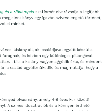
ng és a töklámpás
-szal ismét elvarázsolja a legifjabb
 megjelent könyv egy igazán szívmelengető történet,
zol el minket.
áncsi kislány áll, aki családjával együtt készül a
 faragnak, és közben egy különleges pillangóval
tlan… Lili, a kislány nagyon aggódik érte, és mindent
orán a család együttműködik, és megmutatja, hogy a
tos.
könnyed olvasmány, amely 4-6 éves kor közötti
yt. A színes illusztrációk és a könnyen érthető