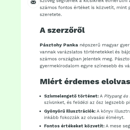
szöveg segítenek a kicsiknek elmerülni 
számos fontos értéket is közvetít, mint
szeretete.
A szerzőről
Pásztohy Panka
népszerű magyar gyerme
vannak varázslatos történetekkel és báj
számos országban jelentek meg. Pász
gyermekirodalom egyre színesebb és vá
Miért érdemes elolvas
Szívmelengető történet:
A
Pitypang és
szívünket, és felidézi az ősz legszebb pi
Gyönyörű illusztrációk:
A könyv illuszt
inkább fokozzák az olvasási élményt.
Fontos értékeket közvetít:
A mese segí