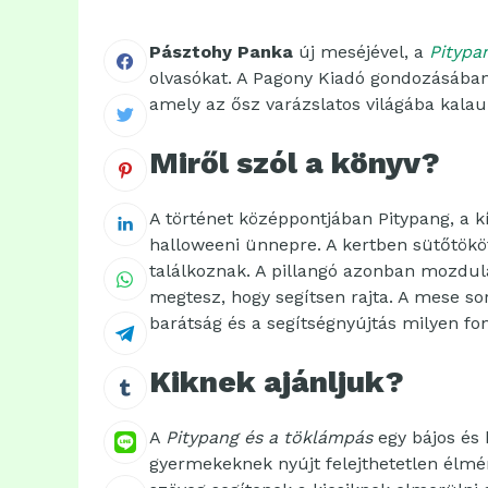
Pásztohy Panka
új meséjével, a
Pitypa
olvasókat. A Pagony Kiadó gondozásában
amely az ősz varázslatos világába kalau
Miről szól a könyv?
A történet középpontjában Pitypang, a kív
halloweeni ünnepre. A kertben sütőtököt
találkoznak. A pillangó azonban mozdula
megtesz, hogy segítsen rajta. A mese s
barátság és a segítségnyújtás milyen fon
Kiknek ajánljuk?
A
Pitypang és a töklámpás
egy bájos és 
gyermekeknek nyújt felejthetetlen élmén