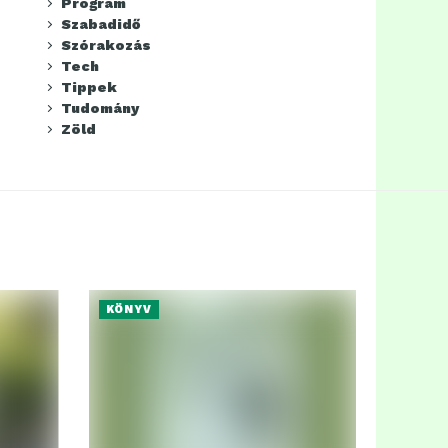
Program
Szabadidő
Szórakozás
Tech
Tippek
Tudomány
Zöld
KÖNYV