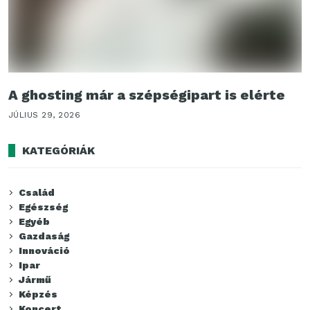
A ghosting már a szépségipart is elérte
JÚLIUS 29, 2026
KATEGÓRIÁK
Család
Egészség
Egyéb
Gazdaság
Innováció
Ipar
Jármű
Képzés
Koncert