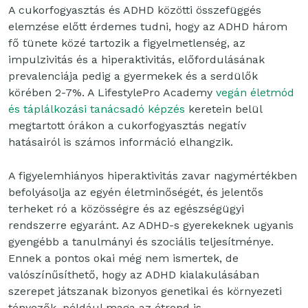
A cukorfogyasztás és ADHD közötti összefüggés
elemzése előtt érdemes tudni, hogy az ADHD három
fő tünete közé tartozik a figyelmetlenség, az
impulzivitás és a hiperaktivitás, előfordulásának
prevalenciája pedig a gyermekek és a serdülők
körében 2-7%. A LifestylePro Academy
vegán életmód
és táplálkozási tanácsadó képzés
keretein belül
megtartott órákon a cukorfogyasztás negatív
hatásairól is számos információ elhangzik.
A figyelemhiányos hiperaktivitás zavar nagymértékben
befolyásolja az egyén életminőségét, és jelentős
terheket ró a közösségre és az egészségügyi
rendszerre egyaránt. Az ADHD-s gyerekeknek ugyanis
gyengébb a tanulmányi és szociális teljesítménye.
Ennek a pontos okai még nem ismertek, de
valószínűsíthető, hogy az ADHD kialakulásában
szerepet játszanak bizonyos genetikai és környezeti
tényezők, például maga az étrend is.