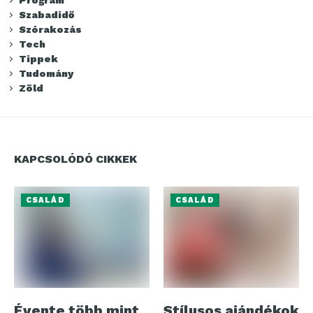
Szabadidő
Szórakozás
Tech
Tippek
Tudomány
Zöld
KAPCSOLÓDÓ CIKKEK
CSALÁD
CSALÁD
Évente több mint
Stílusos ajándékok