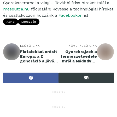
Gyerekszemmel a világ – További friss híreket talál a
meseutca.hu
főoldalán! Kövesse a technológiai híreket
és csatlakozzon hozzánk a
Facebookon
is!
Adhd
Egészség
ELŐZŐ CIKK
KÖVETKEZŐ CIKK
Fiatalokkal erősít
Gyerekrajzok a
Európa: a Z
természetvédele
generáció a jövő
mről a Nádudvari
kulcsa
joghurtok
csomagolásán
HIRDETÉS
HIRDETÉS