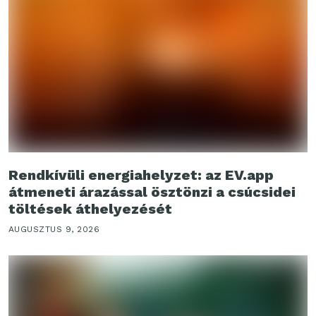
Rendkívüli energiahelyzet: az EV.app
átmeneti árazással ösztönzi a csúcsidei
töltések áthelyezését
AUGUSZTUS 9, 2026