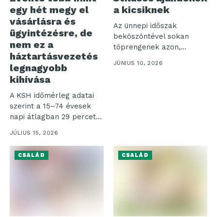
egy hét megy el
a kicsiknek
vásárlásra és
Az ünnepi időszak
ügyintézésre, de
beköszöntével sokan
nem ez a
töprengenek azon,
háztartásvezetés
hogyan tehetnék
JÚNIUS 10, 2026
legnagyobb
örömtelibbé az adventi...
kihívása
A KSH időmérleg adatai
szerint a 15–74 évesek
napi átlagban 29 percet...
JÚLIUS 15, 2026
CSALÁD
CSALÁD