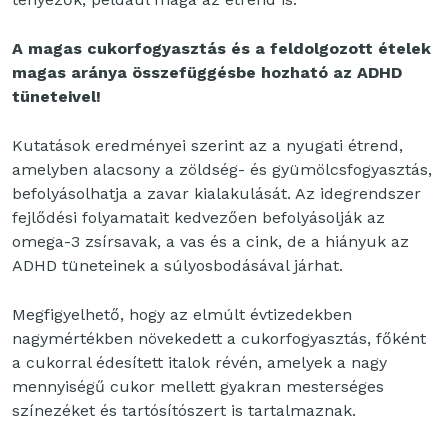
A magas cukorfogyasztás és a feldolgozott ételek
magas aránya összefüggésbe hozható az ADHD
tüneteivel!
Kutatások eredményei szerint az a nyugati étrend,
amelyben alacsony a zöldség- és gyümölcsfogyasztás,
befolyásolhatja a zavar kialakulását. Az idegrendszer
fejlődési folyamatait kedvezően befolyásolják az
omega-3 zsírsavak, a vas és a cink, de a hiányuk az
ADHD tüneteinek a súlyosbodásával járhat.
Megfigyelhető, hogy az elmúlt évtizedekben
nagymértékben növekedett a cukorfogyasztás, főként
a cukorral édesített italok révén, amelyek a nagy
mennyiségű cukor mellett gyakran mesterséges
színezéket és tartósítószert is tartalmaznak.