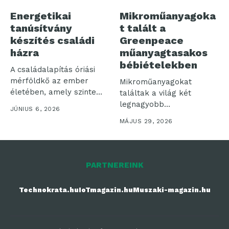
Energetikai
Mikroműanyagoka
tanúsítvány
t talált a
készítés családi
Greenpeace
házra
műanyagtasakos
bébiételekben
A családalapítás óriási
mérföldkő az ember
Mikroműanyagokat
életében, amely szinte
találtak a világ két
minden korábbi szokást...
legnagyobb
JÚNIUS 6, 2026
élelmiszeripari vállalata,
MÁJUS 29, 2026
a Nestlé és a...
PARTNEREINK
Technokrata.hu
IoTmagazin.hu
Muszaki-magazin.hu