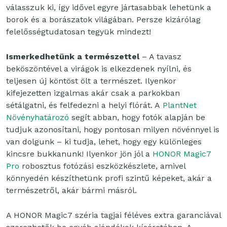
válasszuk ki, így idővel egyre jártasabbak lehetünk a
borok és a borászatok világában. Persze kizárólag
felelősségtudatosan tegyük mindezt!
Ismerkedhetünk a természettel
– A tavasz
beköszöntével a virágok is elkezdenek nyílni, és
teljesen új köntöst ölt a természet. Ilyenkor
kifejezetten izgalmas akár csak a parkokban
sétálgatni, és felfedezni a helyi flórát. A
PlantNet
Növényhatározó
segít abban, hogy fotók alapján be
tudjuk azonosítani, hogy pontosan milyen növénnyel is
van dolgunk – ki tudja, lehet, hogy egy különleges
kincsre bukkanunk! Ilyenkor jön jól a
HONOR Magic7
Pro
robosztus fotózási eszközkészlete, amivel
könnyedén készíthetünk profi szintű képeket, akár a
természetről, akár bármi másról.
A HONOR Magic7 széria tagjai féléves extra garanciával