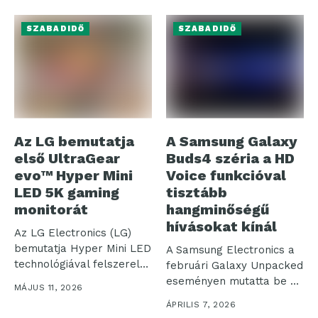
amelynek...
SZABADIDŐ
SZABADIDŐ
Az LG bemutatja
A Samsung Galaxy
első UltraGear
Buds4 széria a HD
evo™ Hyper Mini
Voice funkcióval
LED 5K gaming
tisztább
monitorát
hangminőségű
hívásokat kínál
Az LG Electronics (LG)
bemutatja Hyper Mini LED
A Samsung Electronics a
technológiával felszerelt,
februári Galaxy Unpacked
új UltraGear...
eseményen mutatta be az
MÁJUS 11, 2026
eddigi...
ÁPRILIS 7, 2026