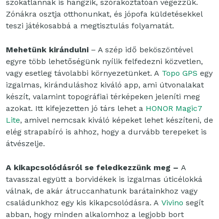
szokatlannak is hangzik, szórakoztatóan végezzük.
Zónákra osztja otthonunkat, és jópofa küldetésekkel
teszi játékosabbá a megtisztulás folyamatát.
Mehetünk kirándulni
– A szép idő beköszöntével
egyre több lehetőségünk nyílik felfedezni közvetlen,
vagy esetleg távolabbi környezetünket. A
Topo GPS
egy
izgalmas, kiránduláshoz kiváló app, ami útvonalakat
készít, valamint topográfiai térképeken jeleníti meg
azokat. Itt kifejezetten jó társ lehet a
HONOR Magic7
Lite
, amivel nemcsak kiváló képeket lehet készíteni, de
elég strapabíró is ahhoz, hogy a durvább terepeket is
átvészelje.
A kikapcsolódásról se feledkezzünk meg –
A
tavasszal együtt a borvidékek is izgalmas úticélokká
válnak, de akár átruccanhatunk barátainkhoz vagy
családunkhoz egy kis kikapcsolódásra. A
Vivino
segít
abban, hogy minden alkalomhoz a legjobb bort