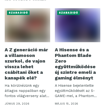
SZABADIDŐ
SZABADIDŐ
A Z generáció már
A Hisense és a
a villamoson
Phantom Blade
szurkol, de vajon
Zero
vissza lehet
együttműködése
csábítani őket a
új szintre emeli a
kanapék elé?
gaming élményt
Ha körülnézünk egy
A Hisense bejelentette
átlagos nappaliban egy
együttműködését az S-
fontos világverseny alatt,
GAME-mel, a Phantom
a kép egyszerre...
Blade Zero fejlesztőjével,
JÚNIUS 29, 2026
MÁJUS 15, 2026