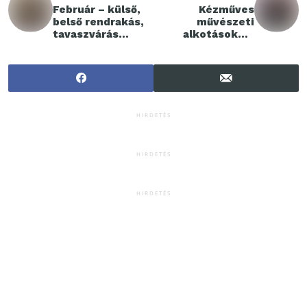
Február – külső,
Kézműves
belső rendrakás,
művészeti
tavaszvárás
alkotásokkal
életvezetési
ismerték el az Év
tanácsadással
Sportolóit
HIRDETÉS
HIRDETÉS
HIRDETÉS