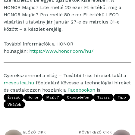
szerezhetők be egyéb ajándékok kíséretében. A
HONOR Magic7 Lite mellé 20 ezer Ft értékű, míg a
HONOR Magic7 Pro mellé 80 ezer Ft értékű LEGO
vásárlási utalvány jár január 27-e és március 31-e
között – a készlet erejéig.
További információk a HONOR
holnapján:
https://www.honor.com/hu/
Gyerekszemmel a világ – További friss híreket talál a
meseutca.hu
főoldalán! Kövesse a technológiai híreket
és csatlakozzon hozzánk a
Facebookon
is!
Évszak
Honor
Magic7
Okostelefon
Tavasz
Tipp
Virágok
ELŐZŐ CIKK
KÖVETKEZŐ CIKK