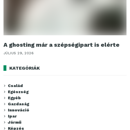
A ghosting már a szépségipart is elérte
JÚLIUS 29, 2026
KATEGÓRIÁK
Család
Egészség
Egyéb
Gazdaság
Innováció
Ipar
Jármű
Képzés