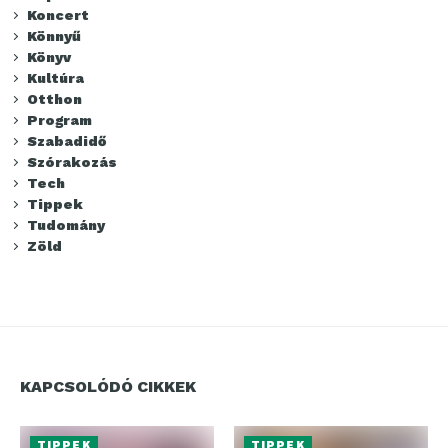
Koncert
Könnyű
Könyv
Kultúra
Otthon
Program
Szabadidő
Szórakozás
Tech
Tippek
Tudomány
Zöld
KAPCSOLÓDÓ CIKKEK
TIPPEK
TIPPEK