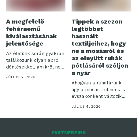
A megfelelő
Tippek a szezon
fehérnemű
legtöbbet
kiválasztásának
használt
jelentősége
textiljeihez, hogy
ne a mosásról és
Az életünk során gyakran
az elnyűtt ruhák
találkozunk olyan apró
pótlásáról szóljon
döntésekkel, amikről nem
a nyár
is gondolnánk,...
JÚLIUS 5, 2026
Ahogyan a ruhatárunk,
úgy a mosási rutinunk is
évszakonként változik.
Nyáron olyan...
JÚLIUS 4, 2026
PARTNEREINK