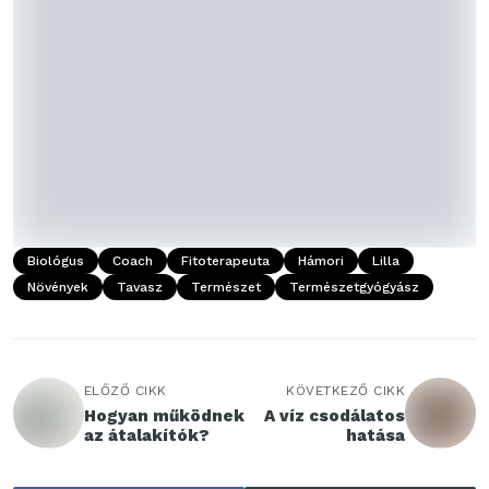
Biológus
Coach
Fitoterapeuta
Hámori
Lilla
Növények
Tavasz
Természet
Természetgyógyász
ELŐZŐ CIKK
KÖVETKEZŐ CIKK
Hogyan működnek
A víz csodálatos
az átalakítók?
hatása