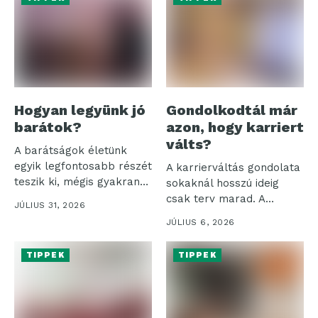
Hogyan legyünk jó
Gondolkodtál már
barátok?
azon, hogy karriert
válts?
A barátságok életünk
egyik legfontosabb részét
A karrierváltás gondolata
teszik ki, mégis gyakran
sokaknál hosszú ideig
háttérbe szorulnak...
csak terv marad. A
JÚLIUS 31, 2026
bizonytalanság érthető,...
JÚLIUS 6, 2026
TIPPEK
TIPPEK