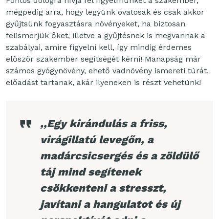
Fontos dologra hívja fel figyelmünket a szakember,
mégpedig arra, hogy legyünk óvatosak és csak akkor
gyűjtsünk fogyasztásra növényeket, ha biztosan
felismerjük őket, illetve a gyűjtésnek is megvannak a
szabályai, amire figyelni kell, így mindig érdemes
először szakember segítségét kérni! Manapság már
számos gyógynövény, ehető vadnövény ismereti túrát,
előadást tartanak, akár ilyeneken is részt vehetünk!
,,Egy kirándulás a friss,
virágillatú levegőn, a
madárcsicsergés és a zöldülő
táj mind segítenek
csökkenteni a stresszt,
javítani a hangulatot és új