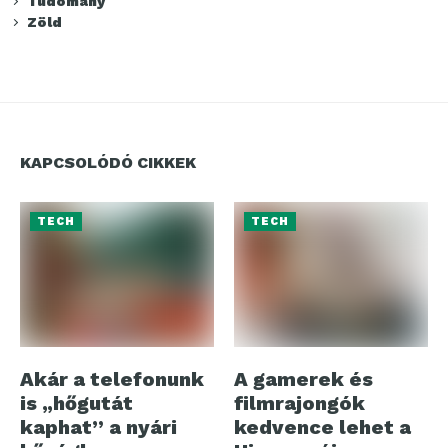
Tudomány
Zöld
KAPCSOLÓDÓ CIKKEK
TECH
TECH
Akár a telefonunk
A gamerek és
is „hőgutát
filmrajongók
kaphat” a nyári
kedvence lehet a