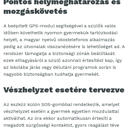
Pontos helymeghatározás és
mozgáskövetés
A beépített GPS-modul segítségével a szülők valós
időben követhetik nyomon gyermekük tartózkodási
helyét, a magyar nyelvű okostelefonos alkalmazás
pedig az útvonalak visszanézésére is lehetőséget ad. A
rendszer támogatja a biztonsági zónák beállítását:
ezek elhagyásáról a szülő azonnali értesítést kap, így
az iskolába járás vagy délutáni programok során is
nagyobb biztonságban tudhatja gyermekét.
Vészhelyzet esetére tervezve
Az eszköz külön SOS-gombbal rendelkezik, amelyet
vészhelyzet esetén a gyermek egyetlen mozdulattal
aktiválhat. Az óra ekkor automatikusan értesíti a
megadott sürgősségi kontaktot, gyors reagálást téve