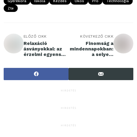
Gyerekóra
Iskola
Kezdés
Okos
Pro
Technológia
Zte
ELŐZŐ CIKK
KÖVETKEZŐ CIKK
Relaxáció
Finomság a
ásványokkal: az
mindennapokban:
érzelmi egyensúly
a selyem
megteremtése
párnahuzat
előnyei
HIRDETÉS
HIRDETÉS
HIRDETÉS