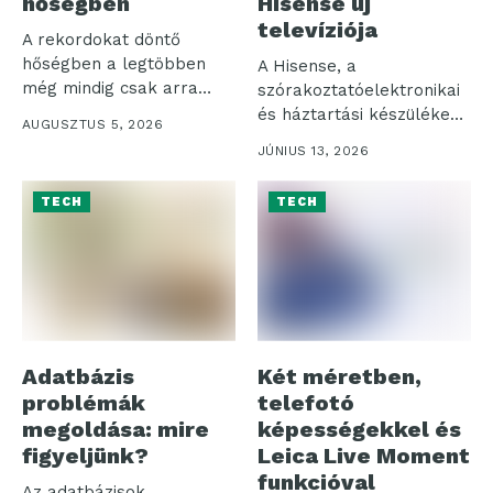
hőségben
Hisense új
televíziója
A rekordokat döntő
hőségben a legtöbben
A Hisense, a
még mindig csak arra
szórakoztatóelektronikai
figyelnek, hogy...
és háztartási készülékek
AUGUSZTUS 5, 2026
piacának egyik vezető
JÚNIUS 13, 2026
globális szereplője...
TECH
TECH
Adatbázis
Két méretben,
problémák
telefotó
megoldása: mire
képességekkel és
figyeljünk?
Leica Live Moment
funkcióval
Az adatbázisok