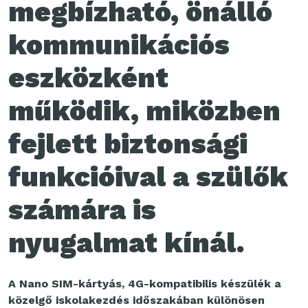
megbízható, önálló
kommunikációs
eszközként
működik, miközben
fejlett biztonsági
funkcióival a szülők
számára is
nyugalmat kínál.
A Nano SIM-kártyás, 4G-kompatibilis készülék a
közelgő iskolakezdés időszakában különösen