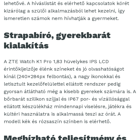
lehetővé. A híváslistát és elérhető kapcsolatok körét
kizárólag a szülői alkalmazásból lehet kezelni, így
ismeretlen számok nem hívhatják a gyermeket.
Strapabíró, gyerekbarát
kialakítás
A ZTE Watch K1 Pro 1,83 hüvelykes IPS LCD
érintőkijelzője élénk színeket és jó olvashatóságot
kínál (240×284px felbontás), a nagy ikonokkal és
letisztult kezelőfelülettel ellátott rendszer pedig
gyorsan átlátható még a kisebb gyerekek számára is. A
bőrbarát szilikon szíjjal és IP67 por- és vízállósággal
ellátott készülékház mindennapi viselésre, játékra és
kültéri használatra is alkalmassá teszi az órát. A
modell kék és rózsaszín színben is elérhető.
Megbízható teljesítmény és