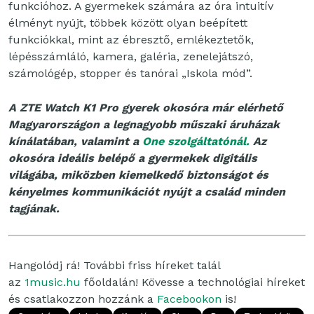
funkcióhoz. A gyermekek számára az óra intuitív
élményt nyújt, többek között olyan beépített
funkciókkal, mint az ébresztő, emlékeztetők,
lépésszámláló, kamera, galéria, zenelejátszó,
számológép, stopper és tanórai „Iskola mód”.
A ZTE Watch K1 Pro gyerek okosóra már elérhető
Magyarországon a legnagyobb műszaki áruházak
kínálatában, valamint a
One szolgáltatónál.
Az
okosóra ideális belépő a gyermekek digitális
világába, miközben kiemelkedő biztonságot és
kényelmes kommunikációt nyújt a család minden
tagjának.
Hangolódj rá! További friss híreket talál
az
1music.hu
főoldalán! Kövesse a technológiai híreket
és csatlakozzon hozzánk a
Facebookon
is!