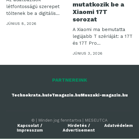
mutatkozik be a
létfontosságú szerepet
Xiaomi 17T
töltenek be a digitális
sorozat
környezetben, de
JÚNIUS 8, 2026
előfordul, hogy...
A Xiaomi ma bemutatta
legújabb T szériáját: a 17T
és 17T Pro...
JÚNIUS 3, 2026
PARTNEREINK
Technokrata.hu
IoTmagazin.hu
Muszaki-magazin.hu
© | Minden jog fenntartva | MESEUTCA
Kapcsolat /
Hirdetés /
Adatvédelem
Impresszum
Advertisement