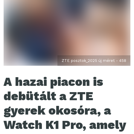
ZTE posztok_2025 új méret - 458
A hazai piacon is
debütált a ZTE
gyerek okosóra, a
Watch K1 Pro, amely