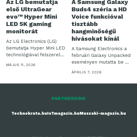
Az LG bemutatja
A Samsung Galaxy
első UltraGear
Buds4 széria a HD
evo™ Hyper Mini
Voice funkcióval
LED 5K gaming
tisztább
monitorát
hangminőségű
hívásokat kínál
Az LG Electronics (LG)
bemutatja Hyper Mini LED
A Samsung Electronics a
technológiával felszerelt,
februári Galaxy Unpacked
új UltraGear...
eseményen mutatta be az
MÁJUS 11, 2026
eddigi...
ÁPRILIS 7, 2026
PARTNEREINK
Technokrata.hu
IoTmagazin.hu
Muszaki-magazin.hu