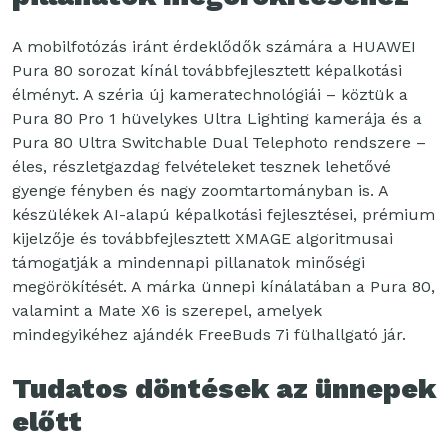
A mobilfotózás iránt érdeklődők számára a HUAWEI
Pura 80 sorozat kínál továbbfejlesztett képalkotási
élményt. A széria új kameratechnológiái – köztük a
Pura 80 Pro 1 hüvelykes Ultra Lighting kamerája és a
Pura 80 Ultra Switchable Dual Telephoto rendszere –
éles, részletgazdag felvételeket tesznek lehetővé
gyenge fényben és nagy zoomtartományban is. A
készülékek AI-alapú képalkotási fejlesztései, prémium
kijelzője és továbbfejlesztett XMAGE algoritmusai
támogatják a mindennapi pillanatok minőségi
megörökítését. A márka ünnepi kínálatában a Pura 80,
valamint a Mate X6 is szerepel, amelyek
mindegyikéhez ajándék FreeBuds 7i fülhallgató jár.
Tudatos döntések az ünnepek
előtt