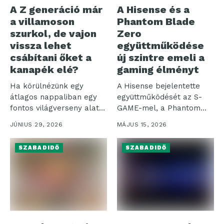
A Z generáció már
A Hisense és a
a villamoson
Phantom Blade
szurkol, de vajon
Zero
vissza lehet
együttműködése
csábítani őket a
új szintre emeli a
kanapék elé?
gaming élményt
Ha körülnézünk egy
A Hisense bejelentette
átlagos nappaliban egy
együttműködését az S-
fontos világverseny alatt,
GAME-mel, a Phantom
a kép egyszerre...
Blade Zero fejlesztőjével,
JÚNIUS 29, 2026
MÁJUS 15, 2026
amelynek...
SZABADIDŐ
SZABADIDŐ