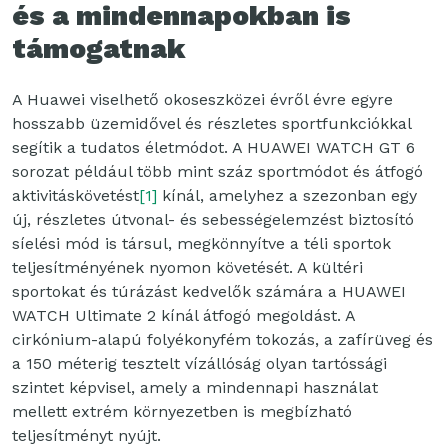
és a mindennapokban is
támogatnak
A Huawei viselhető okoseszközei évről évre egyre
hosszabb üzemidővel és részletes sportfunkciókkal
segítik a tudatos életmódot. A HUAWEI WATCH GT 6
sorozat például több mint száz sportmódot és átfogó
aktivitáskövetést
[1]
kínál, amelyhez a szezonban egy
új, részletes útvonal- és sebességelemzést biztosító
síelési mód is társul, megkönnyítve a téli sportok
teljesítményének nyomon követését. A kültéri
sportokat és túrázást kedvelők számára a HUAWEI
WATCH Ultimate 2 kínál átfogó megoldást. A
cirkónium-alapú folyékonyfém tokozás, a zafírüveg és
a 150 méterig tesztelt vízállóság olyan tartóssági
szintet képvisel, amely a mindennapi használat
mellett extrém környezetben is megbízható
teljesítményt nyújt.