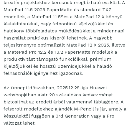
kreatív projektekhez keresnek megbízható eszközt. A
MatePad 11.5 2025 PaperMatte és standard TXZ
modellek, a MatePad 11.5Sés a MatePad 12 X könnyű
kialakításukkal, nagy felbontású kijelzőjükkel és
hatékony többfeladatos működésükkel a mindennapi
használat praktikus kísérői lehetnek. A nagyobb
teljesítményre optimalizált MatePad 12 X 2025, illetve
a MatePad Pro 12.2 és 13.2 PaperMatte modellek a
produktivitást támogató funkcióikkal, prémium
kijelzőjükkel és hosszú üzemidejükkel a haladó
felhasználók igényeihez igazodnak.
Az ünnepi időszakban, 2025.12.29-iga Huawei
webshopjában akár 20 százalékos kedvezményt
biztosíthat az eredeti árból valamennyi táblagépre. A
felsorolt modellekhez ajándék M-Pencil is jár, amely a
készüléktől függően a 3rd Generation vagy a Pro
változat lehet.