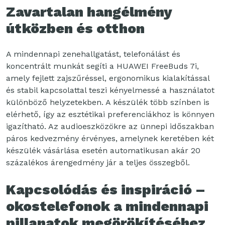
Zavartalan hangélmény
útközben és otthon
A mindennapi zenehallgatást, telefonálást és
koncentrált munkát segíti a HUAWEI FreeBuds 7i,
amely fejlett zajszűréssel, ergonomikus kialakítással
és stabil kapcsolattal teszi kényelmessé a használatot
különböző helyzetekben. A készülék több színben is
elérhető, így az esztétikai preferenciákhoz is könnyen
igazítható. Az audioeszközökre az ünnepi időszakban
páros kedvezmény érvényes, amelynek keretében két
készülék vásárlása esetén automatikusan akár 20
százalékos árengedmény jár a teljes összegből.
Kapcsolódás és inspiráció –
okostelefonok a mindennapi
pillanatok megörökítéséhez