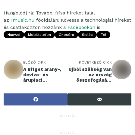
Hangolódj rá! További friss híreket talál
az
1music.hu
főoldalán! Kövesse a technológiai híreket
és csatlakozzon hozzánk a
Facebookon
is!
Huawei
Mobiltelefon
Okosóra
Síelés
Tél
ELŐZŐ CIKK
KÖVETKEZŐ CIKK
A Bitget arany-,
Újból szükség van
deviza- és
az ország
árupiaci
összefogására
kereskedést indít
Sági Dominik
kriptófelhasználó
megmentésért
k számára
HIRDETÉS
HIRDETÉS