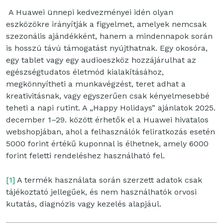
A Huawei ünnepi kedvezményei idén olyan
eszközökre irányítják a figyelmet, amelyek nemcsak
szezonális ajándékként, hanem a mindennapok során
is hosszú távú támogatást nyújthatnak. Egy okosóra,
egy tablet vagy egy audioeszköz hozzájárulhat az
egészségtudatos életmód kialakításához,
megkönnyítheti a munkavégzést, teret adhat a
kreativitásnak, vagy egyszerűen csak kényelmesebbé
teheti a napi rutint. A „Happy Holidays” ajánlatok 2025.
december 1–29. között érhetők el a Huawei hivatalos
webshopjában, ahol a felhasználók feliratkozás esetén
5000 forint értékű kuponnal is élhetnek, amely 6000
forint feletti rendeléshez használható fel.
[1]
A termék használata során szerzett adatok csak
tájékoztató jellegűek, és nem használhatók orvosi
kutatás, diagnózis vagy kezelés alapjául.