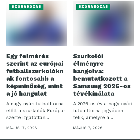
Roland, az...
SZÓRAKOZÁS
SZÓRAKOZÁS
Egy felmérés
Szurkolói
szerint az európai
élményre
futballszurkolókn
hangolva:
ak fontosabb a
bemutatkozott a
képminőség, mint
Samsung 2026-os
a jó hangulat
tévékínálata
A nagy nyári futballtorna
A 2026-os év a nagy nyári
előtt a szurkolók Európa-
futballtorna jegyében
szerte izgatottan
telik, amelyre a
készülnek kedvenc
Samsung...
MÁJUS 17, 2026
MÁJUS 7, 2026
csapatuk...