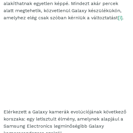
alakíthatnak egyetlen képpé. Mindezt akár percek
alatt megtehetik, közvetlenül Galaxy készülékükön,
amelyhez elég csak szóban kérniük a változtatást
[i]
.
Elérkezett a Galaxy kamerák evolúciójának következő
korszaka: egy letisztult élmény, amelynek alapjául a
Samsung Electronics legminőségibb Galaxy