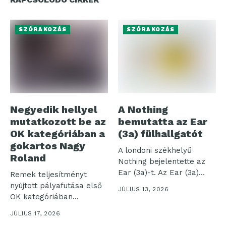
SZÓRAKOZÁS
SZÓRAKOZÁS
Negyedik hellyel
A Nothing
mutatkozott be az
bemutatta az Ear
OK kategóriában a
(3a) fülhallgatót
gokartos Nagy
A londoni székhelyű
Roland
Nothing bejelentette az
Ear (3a)-t. Az Ear (3a)
Remek teljesítményt
azoknak...
nyújtott pályafutása első
JÚLIUS 13, 2026
OK kategóriában
teljesített
JÚLIUS 17, 2026
versenyhétvégéjén Nagy