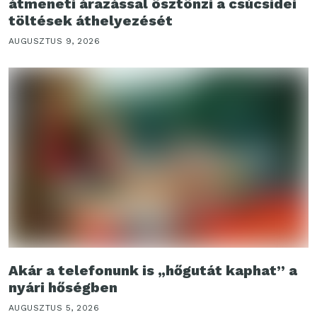
átmeneti árazással ösztönzi a csúcsidei
töltések áthelyezését
AUGUSZTUS 9, 2026
Akár a telefonunk is „hőgutát kaphat” a
nyári hőségben
AUGUSZTUS 5, 2026