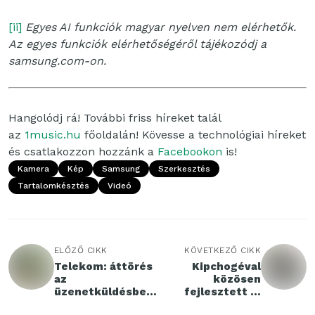
[ii]
Egyes AI funkciók magyar nyelven nem elérhetők.
Az egyes funkciók elérhetőségéről tájékozódj a
samsung.com-on.
Hangolódj rá! További friss híreket talál
az
1music.hu
főoldalán! Kövesse a technológiai híreket
és csatlakozzon hozzánk a
Facebookon
is!
Kamera
Kép
Samsung
Szerkesztés
Tartalomkésztés
Videó
ELŐZŐ CIKK
KÖVETKEZŐ CIKK
Telekom: áttörés
Kipchogéval
az
közösen
üzenetküldésben
fejlesztett új
– az RCS már
futóórát mutat