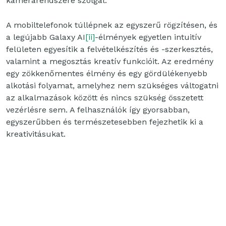
kamerarendszere szolgál.
A mobiltelefonok túllépnek az egyszerű rögzítésen, és
a legújabb Galaxy AI
[ii]
-élmények egyetlen intuitív
felületen egyesítik a felvételkészítés és -szerkesztés,
valamint a megosztás kreatív funkcióit. Az eredmény
egy zökkenőmentes élmény és egy gördülékenyebb
alkotási folyamat, amelyhez nem szükséges váltogatni
az alkalmazások között és nincs szükség összetett
vezérlésre sem. A felhasználók így gyorsabban,
egyszerűbben és természetesebben fejezhetik ki a
kreativitásukat.