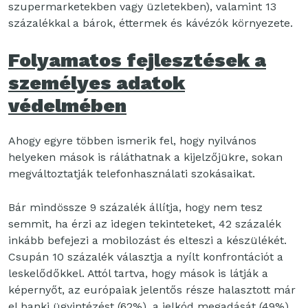
szupermarketekben vagy üzletekben), valamint 13
százalékkal a bárok, éttermek és kávézók környezete.
Folyamatos fejlesztések a
személyes adatok
védelmében
Ahogy egyre többen ismerik fel, hogy nyilvános
helyeken mások is ráláthatnak a kijelzőjükre, sokan
megváltoztatják telefonhasználati szokásaikat.
Bár mindössze 9 százalék állítja, hogy nem tesz
semmit, ha érzi az idegen tekinteteket, 42 százalék
inkább befejezi a mobilozást és elteszi a készülékét.
Csupán 10 százalék választja a nyílt konfrontációt a
leskelődőkkel. Attól tartva, hogy mások is látják a
képernyőt, az európaiak jelentős része halasztott már
el banki ügyintézést (62%), a jelkód megadását (49%)