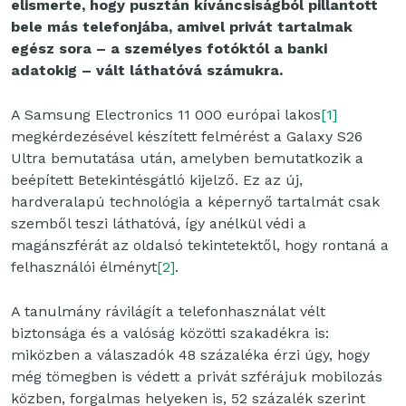
elismerte, hogy pusztán kíváncsiságból pillantott
bele más telefonjába, amivel privát tartalmak
egész sora – a személyes fotóktól a banki
adatokig – vált láthatóvá számukra.
A Samsung Electronics 11 000 európai lakos
[1]
megkérdezésével készített felmérést a Galaxy S26
Ultra bemutatása után, amelyben bemutatkozik a
beépített Betekintésgátló kijelző. Ez az új,
hardveralapú technológia a képernyő tartalmát csak
szemből teszi láthatóvá, így anélkül védi a
magánszférát az oldalsó tekintetektől, hogy rontaná a
felhasználói élményt
[2]
.
A tanulmány rávilágít a telefonhasználat vélt
biztonsága és a valóság közötti szakadékra is:
miközben a válaszadók 48 százaléka érzi úgy, hogy
még tömegben is védett a privát szférájuk mobilozás
közben, forgalmas helyeken is, 52 százalék szerint