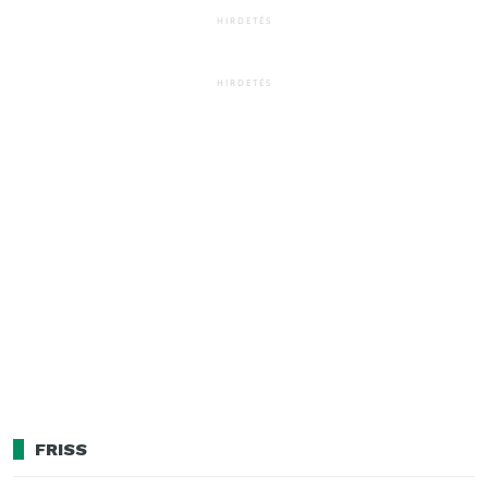
HIRDETÉS
HIRDETÉS
FRISS