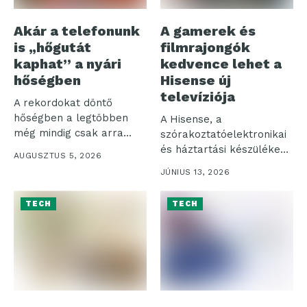
Akár a telefonunk
A gamerek és
is „hőgutát
filmrajongók
kaphat” a nyári
kedvence lehet a
hőségben
Hisense új
televíziója
A rekordokat döntő
hőségben a legtöbben
A Hisense, a
még mindig csak arra
szórakoztatóelektronikai
figyelnek, hogy...
és háztartási készülékek
AUGUSZTUS 5, 2026
piacának egyik vezető
JÚNIUS 13, 2026
globális szereplője...
TECH
TECH