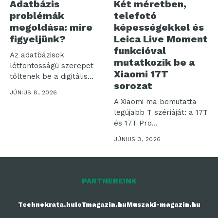
Adatbázis
Két méretben,
problémák
telefotó
megoldása: mire
képességekkel és
figyeljünk?
Leica Live Moment
funkcióval
Az adatbázisok
mutatkozik be a
létfontosságú szerepet
Xiaomi 17T
töltenek be a digitális
sorozat
környezetben, de
JÚNIUS 8, 2026
előfordul, hogy...
A Xiaomi ma bemutatta
legújabb T szériáját: a 17T
és 17T Pro...
JÚNIUS 3, 2026
PARTNEREINK
Technokrata.hu
IoTmagazin.hu
Muszaki-magazin.hu