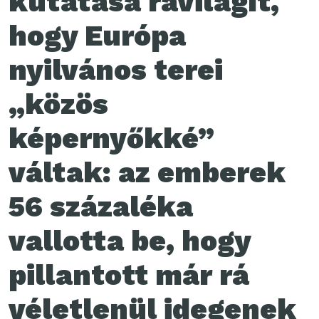
kutatása rávilágít,
hogy Európa
nyilvános terei
„közös
képernyőkké”
váltak: az emberek
56 százaléka
vallotta be, hogy
pillantott már rá
véletlenül idegenek