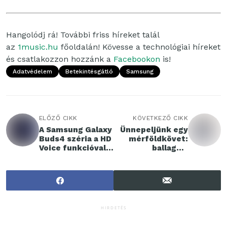
Hangolódj rá! További friss híreket talál
az
1music.hu
főoldalán! Kövesse a technológiai híreket
és csatlakozzon hozzánk a
Facebookon
is!
Adatvédelem
Betekintésgátló
Samsung
ELŐZŐ CIKK
KÖVETKEZŐ CIKK
A Samsung Galaxy
Ünnepeljünk egy
Buds4 széria a HD
mérföldkövet:
Voice funkcióval
ballagási
tisztább
ajándékok
hangminőségű
gyerekeknek
hívásokat kínál
HIRDETÉS