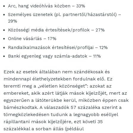
Arc, hang videóhívás közben – 33%
Személyes üzenetek (pl. partnertől/házastárstól) –
29%
Közösségi média értesítések/profilok – 27%
Online vásárlás – 17%
Randialkalmazások értesítései/profiljai – 12%
Banki egyenleg vagy számla-adatok – 11%
Ezek az esetek általában nem szándékosak és
mindennapi élethelyzetekben fordulnak elő. Ez
teremti meg a „véletlen közönséget”: azokat az
embereket, akik azért látják mások kijelzőjét, mert az
egyszerűen a látóterükbe kerül, miközben éppen csak
bámészkodtak. A válaszadók 57 százaléka szerint a
tömegközlekedésen tudunk a legnagyobb eséllyel
rápillantani mások kijelzőjére, ezt követi 35
százalékkal a sorban állás (például