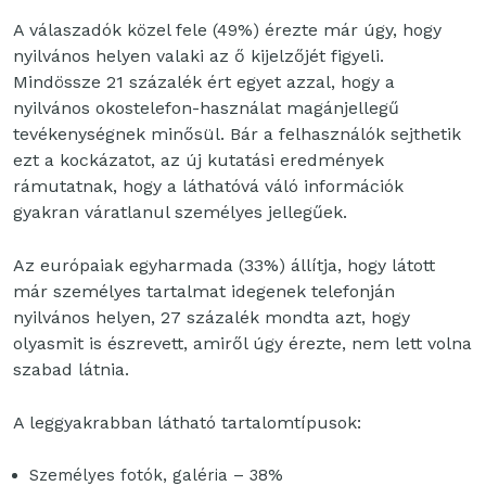
A válaszadók közel fele (49%) érezte már úgy, hogy
nyilvános helyen valaki az ő kijelzőjét figyeli.
Mindössze 21 százalék ért egyet azzal, hogy a
nyilvános okostelefon-használat magánjellegű
tevékenységnek minősül. Bár a felhasználók sejthetik
ezt a kockázatot, az új kutatási eredmények
rámutatnak, hogy a láthatóvá váló információk
gyakran váratlanul személyes jellegűek.
Az európaiak egyharmada (33%) állítja, hogy látott
már személyes tartalmat idegenek telefonján
nyilvános helyen, 27 százalék mondta azt, hogy
olyasmit is észrevett, amiről úgy érezte, nem lett volna
szabad látnia.
A leggyakrabban látható tartalomtípusok:
Személyes fotók, galéria – 38%