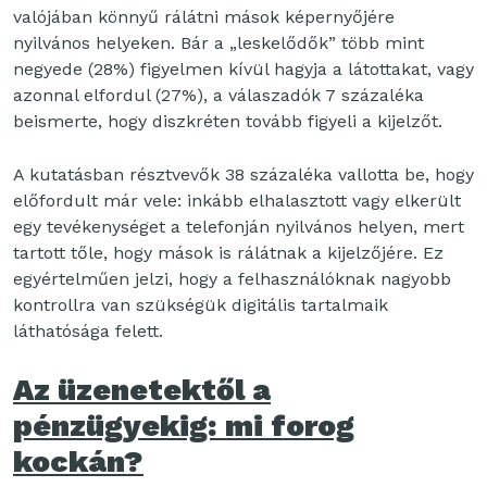
valójában könnyű rálátni mások képernyőjére
nyilvános helyeken. Bár a „leskelődők” több mint
negyede (28%) figyelmen kívül hagyja a látottakat, vagy
azonnal elfordul (27%), a válaszadók 7 százaléka
beismerte, hogy diszkréten tovább figyeli a kijelzőt.
A kutatásban résztvevők 38 százaléka vallotta be, hogy
előfordult már vele: inkább elhalasztott vagy elkerült
egy tevékenységet a telefonján nyilvános helyen, mert
tartott tőle, hogy mások is rálátnak a kijelzőjére. Ez
egyértelműen jelzi, hogy a felhasználóknak nagyobb
kontrollra van szükségük digitális tartalmaik
láthatósága felett.
Az üzenetektől a
pénzügyekig: mi forog
kockán?