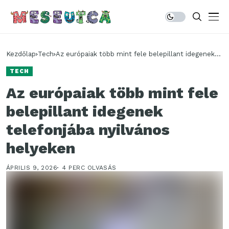
Kezdőlap
Tech
Az európaiak több mint fele belepillant idegenek
telefonjába nyilvános helyeken
TECH
Az európaiak több mint fele
belepillant idegenek
telefonjába nyilvános
helyeken
ÁPRILIS 9, 2026
4 PERC OLVASÁS