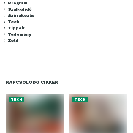
Program
Szabadidő
Szórakozás
Tech
Tippek
Tudomány
Zöld
KAPCSOLÓDÓ CIKKEK
TECH
TECH