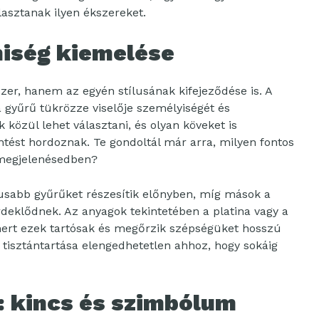
álasztanak ilyen ékszereket.
niség kiemelése
er, hanem az egyén stílusának kifejeződése is. A
 gyűrű tükrözze viselője személyiségét és
közül lehet választani, és olyan köveket is
tést hordoznak. Te gondoltál már arra, milyen fontos
 megjelenésedben?
tusabb gyűrűket részesítik előnyben, míg mások a
érdeklődnek. Az anyagok tekintetében a platina vagy a
mert ezek tartósak és megőrzik szépségüket hosszú
 tisztántartása elengedhetetlen ahhoz, hogy sokáig
ű: kincs és szimbólum