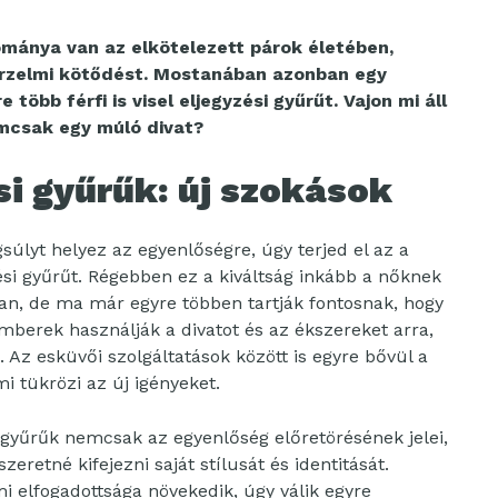
mánya van az elkötelezett párok életében,
érzelmi kötődést. Mostanában azonban egy
több férfi is visel eljegyzési gyűrűt. Vajon mi áll
mcsak egy múló divat?
si gyűrűk: új szokások
úlyt helyez az egyenlőségre, úgy terjed el az a
zési gyűrűt. Régebben ez a kiváltság inkább a nőknek
n, de ma már egyre többen tartják fontosnak, hogy
 emberek használják a divatot és az ékszereket arra,
 Az esküvői szolgáltatások között is egyre bővül a
i tükrözi az új igényeket.
i gyűrűk nemcsak az egyenlőség előretörésének jelei,
retné kifejezni saját stílusát és identitását.
elfogadottsága növekedik, úgy válik egyre