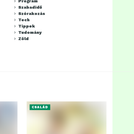
Program
Szabadidő
Szórakozás
Tech
Tippek
Tudomány
Zöld
CSALÁD