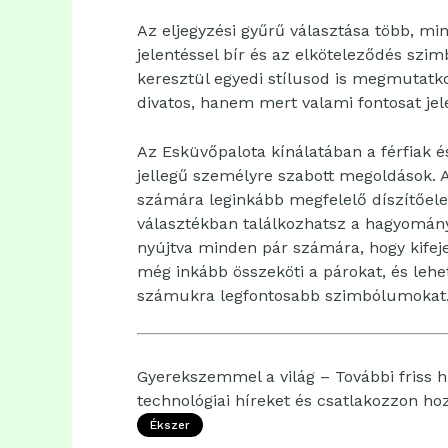
Az eljegyzési gyűrű választása több, mi
jelentéssel bír és az elköteleződés szim
keresztül egyedi stílusod is megmutat
divatos, hanem mert valami fontosat je
Az Esküvőpalota kínálatában a férfiak é
jellegű személyre szabott megoldások. 
számára leginkább megfelelő díszítőele
választékban találkozhatsz a hagyomány
nyújtva minden pár számára, hogy kifej
még inkább összeköti a párokat, és lehe
számukra legfontosabb szimbólumokat
Gyerekszemmel a világ – További friss hí
technológiai híreket és csatlakozzon h
Ékszer