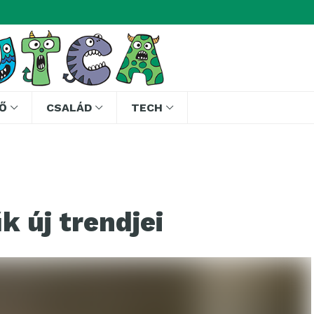
Ő
CSALÁD
TECH
k új trendjei