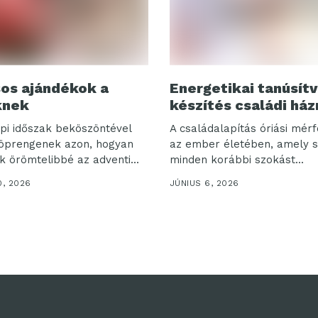
sos ajándékok a
Energetikai tanúsít
knek
készítés családi ház
pi időszak beköszöntével
A családalapítás óriási mér
öprengenek azon, hogyan
az ember életében, amely s
k örömtelibbé az adventi...
minden korábbi szokást...
0, 2026
JÚNIUS 6, 2026