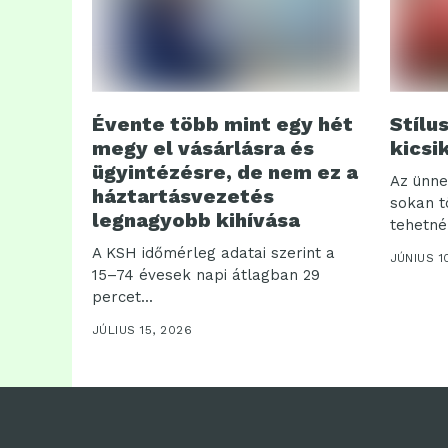
Évente több mint egy hét
Stílu
megy el vásárlásra és
kicsi
ügyintézésre, de nem ez a
Az ünne
háztartásvezetés
sokan t
legnagyobb kihívása
tehetné
A KSH időmérleg adatai szerint a
JÚNIUS 1
15–74 évesek napi átlagban 29
percet...
JÚLIUS 15, 2026