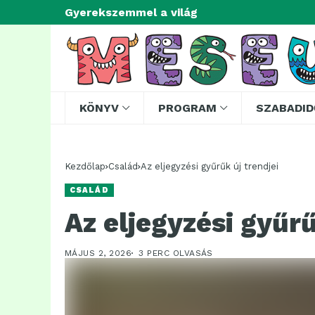
Gyerekszemmel a világ
KÖNYV
PROGRAM
SZABADID
Kezdőlap
Család
Az eljegyzési gyűrűk új trendjei
CSALÁD
Az eljegyzési gyűrű
MÁJUS 2, 2026
3 PERC OLVASÁS