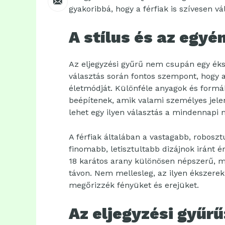
gyakoribbá, hogy a férfiak is szívesen v
A stílus és az egyé
Az eljegyzési gyűrű nem csupán egy éksz
választás során fontos szempont, hogy a
életmódját. Különféle anyagok és formák 
beépítenek, amik valami személyes jelen
lehet egy ilyen választás a mindennapi
A férfiak általában a vastagabb, robosz
finomabb, letisztultabb dizájnok iránt 
18 karátos arany különösen népszerű, 
távon. Nem mellesleg, az ilyen ékszerek
megőrizzék fényüket és erejüket.
Az eljegyzési gyűr