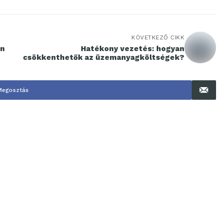
KÖVETKEZŐ CIKK
an
Hatékony vezetés: hogyan
csökkenthetők az üzemanyagköltségek?
Megosztás