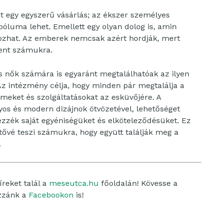
nt egy egyszerű vásárlás; az ékszer személyes
bóluma lehet. Emellett egy olyan dolog is, amin
kozhat. Az emberek nemcsak azért hordják, mert
lent számukra.
s nők számára is egyaránt megtalálhatóak az ilyen
Az intézmény célja, hogy minden pár megtalálja a
meket és szolgáltatásokat az esküvőjére. A
os és modern dizájnok ötvözetével, lehetőséget
ezzék saját egyéniségüket és elköteleződésüket. Ez
tővé teszi számukra, hogy együtt találják meg a
.
reket talál a
meseutca.hu
főoldalán! Kövesse a
ozzánk a
Facebookon
is!