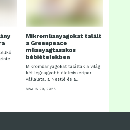
vány
Mikroműanyagokat talált
ra
a Greenpeace
műanyagtasakos
földkő
bébiételekben
zinte
Mikroműanyagokat találtak a világ
két legnagyobb élelmiszeripari
vállalata, a Nestlé és a...
MÁJUS 29, 2026