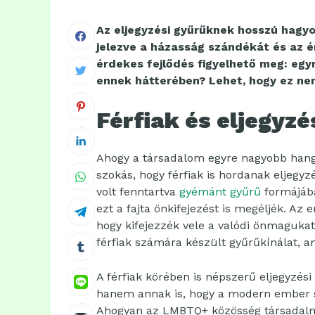
Az eljegyzési gyűrűknek hosszú hagyo
jelezve a házasság szándékát és az 
érdekes fejlődés figyelhető meg: egyre 
ennek hátterében? Lehet, hogy ez ne
Férfiak és eljegyzé
Ahogy a társadalom egyre nagyobb hangs
szokás, hogy férfiak is hordanak eljegy
volt fenntartva
gyémánt gyűrű
formájába
ezt a fajta önkifejezést is megéljék. Az
hogy kifejezzék vele a valódi önmagukat.
férfiak számára készült gyűrűkínálat, am
A férfiak körében is népszerű eljegyzés
hanem annak is, hogy a modern ember sze
Ahogyan az LMBTQ+ közösség társadalmi 