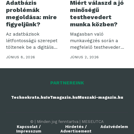
Adatbázis
Miért válaszd a jó
problémák
minőségű
megoldása: mire
testhevedert
figyeljünk?
munka közben?
Az adatbázisok
Magasban való
létfontosságú szerepet
munkavégzés során a
töltenek be a digitális
megfelelő testheveder
környezetben, de
használata
JÚNIUS 8, 2026
JÚNIUS 2, 2026
előfordul, hogy...
elengedhetetlen. Nem
pusztán a...
PARTNEREINK
Technokrata.hu
IoTmagazin.hu
Muszaki-magazin.hu
© | Minden jog fenntartva | MESEUTCA
Kapcsolat /
Hirdetés /
Adatvédelem
Impresszum
Advertisement