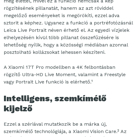
meg élettel, mivel ez a funkció nemcsak a kép
rögzítésének pillanatát, hanem az azt röviddel
megelőző eseményeket is megörökíti, ezzel adva
sztorit a képhez. Ugyanez a funkció a portréfotózásnál
Leica Live Portrait néven érhető el. Az egyedi vízjelek
elhelyezésén kívül több pillanat összefűzésére is
lehetőség nyílik, hogy a közösségi médiában azonnal
posztolható kollázsokat lehessen készíteni.
A Xiaomi 17T Pro modellben a 4K felbontásban
rögzítő Ultra-HD Live Moment, valamint a Freestyle
vagy Portrait Live funkció is elérhető.¹
Intelligens, szemkímélő
kijelző
Ezzel a szériával mutatkozik be a márka új,
szemkímélő technológiája, a Xiaomi Vision Care.² Az