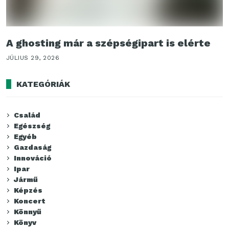
A ghosting már a szépségipart is elérte
JÚLIUS 29, 2026
KATEGÓRIÁK
Család
Egészség
Egyéb
Gazdaság
Innováció
Ipar
Jármű
Képzés
Koncert
Könnyű
Könyv