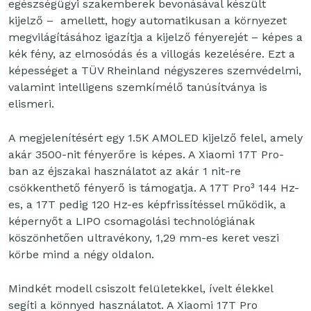
egészségügyi szakemberek bevonásával készült
kijelző – amellett, hogy automatikusan a környezet
megvilágításához igazítja a kijelző fényerejét – képes a
kék fény, az elmosódás és a villogás kezelésére. Ezt a
képességet a TÜV Rheinland négyszeres szemvédelmi,
valamint intelligens szemkímélő tanúsítványa is
elismeri.
A megjelenítésért egy 1.5K AMOLED kijelző felel, amely
akár 3500-nit fényerőre is képes. A Xiaomi 17T Pro-
ban az éjszakai használatot az akár 1 nit-re
csökkenthető fényerő is támogatja. A 17T Pro³ 144 Hz-
es, a 17T pedig 120 Hz-es képfrissítéssel működik, a
képernyőt a LIPO csomagolási technológiának
köszönhetően ultravékony, 1,29 mm-es keret veszi
körbe mind a négy oldalon.
Mindkét modell csiszolt felületekkel, ívelt élekkel
segíti a könnyed használatot. A Xiaomi 17T Pro