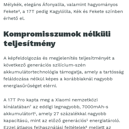
Mélykék, elegáns Áfonyalila, valamint hagyományos
Fekete⁴, a 17T pedig Kagylólila, Kék és Fekete színben
érhető el.
Kompromisszumok nélküli
teljesítmény
A képfeldolgozás és megjelenítés teljesítményét a
következő generációs szilícium-szén
akkumulátortechnológia támogatja, amely a tartósság
feláldozása nélkül képes a korábbiaknál nagyobb
energiasűrűséget elérni.
A 17T Pro kapta meg a Xiaomi nemzetközi
kínálatában⁷ az eddigi legnagyobb, 7000mAh-s
akkumulátort⁶, amely 27 százalékkal nagyobb
kapacitású, mint az előző generációs⁵ energiatároló.
Ezzel átlagos felhasználási feltételek⁸ mellett az