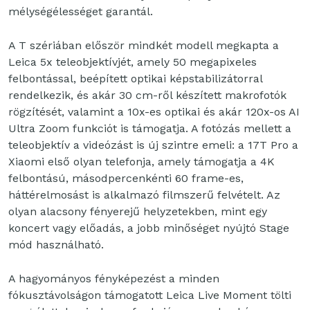
mélységélességet garantál.
A T szériában először mindkét modell megkapta a
Leica 5x teleobjektívjét, amely 50 megapixeles
felbontással, beépített optikai képstabilizátorral
rendelkezik, és akár 30 cm-ről készített makrofotók
rögzítését, valamint a 10x-es optikai és akár 120x-os AI
Ultra Zoom funkciót is támogatja. A fotózás mellett a
teleobjektív a videózást is új szintre emeli: a 17T Pro a
Xiaomi első olyan telefonja, amely támogatja a 4K
felbontású, másodpercenkénti 60 frame-es,
háttérelmosást is alkalmazó filmszerű felvételt. Az
olyan alacsony fényerejű helyzetekben, mint egy
koncert vagy előadás, a jobb minőséget nyújtó Stage
mód használható.
A hagyományos fényképezést a minden
fókusztávolságon támogatott Leica Live Moment tölti