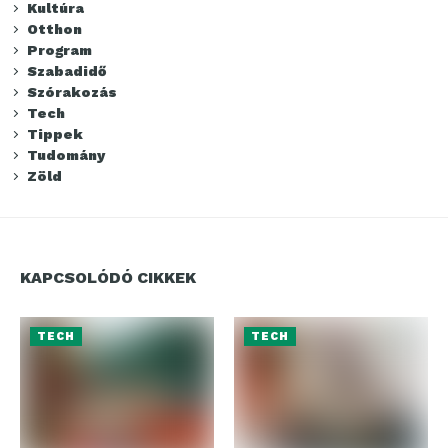
Kultúra
Otthon
Program
Szabadidő
Szórakozás
Tech
Tippek
Tudomány
Zöld
KAPCSOLÓDÓ CIKKEK
TECH
TECH