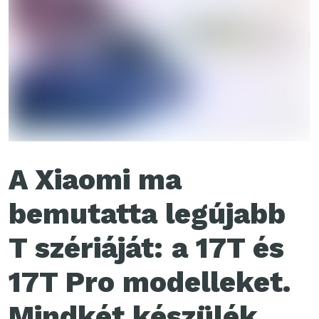
A Xiaomi ma
bemutatta legújabb
T szériáját: a 17T és
17T Pro modelleket.
Mindkét készülék