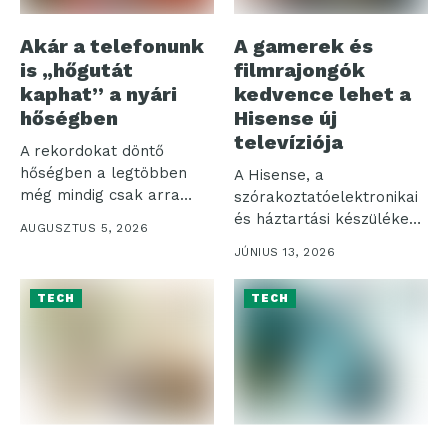
Akár a telefonunk
A gamerek és
is „hőgutát
filmrajongók
kaphat” a nyári
kedvence lehet a
hőségben
Hisense új
televíziója
A rekordokat döntő
hőségben a legtöbben
A Hisense, a
még mindig csak arra
szórakoztatóelektronikai
figyelnek, hogy...
és háztartási készülékek
AUGUSZTUS 5, 2026
piacának egyik vezető
JÚNIUS 13, 2026
globális szereplője...
TECH
TECH