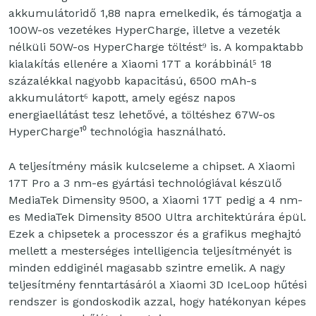
akkumulátoridő 1,88 napra emelkedik, és támogatja a
100W-os vezetékes HyperCharge, illetve a vezeték
nélküli 50W-os HyperCharge töltést⁹ is. A kompaktabb
kialakítás ellenére a Xiaomi 17T a korábbinál⁵ 18
százalékkal nagyobb kapacitású, 6500 mAh-s
akkumulátort⁶ kapott, amely egész napos
energiaellátást tesz lehetővé, a töltéshez 67W-os
HyperCharge¹⁰ technológia használható.
A teljesítmény másik kulcseleme a chipset. A Xiaomi
17T Pro a 3 nm-es gyártási technológiával készülő
MediaTek Dimensity 9500, a Xiaomi 17T pedig a 4 nm-
es MediaTek Dimensity 8500 Ultra architektúrára épül.
Ezek a chipsetek a processzor és a grafikus meghajtó
mellett a mesterséges intelligencia teljesítményét is
minden eddiginél magasabb szintre emelik. A nagy
teljesítmény fenntartásáról a Xiaomi 3D IceLoop hűtési
rendszer is gondoskodik azzal, hogy hatékonyan képes