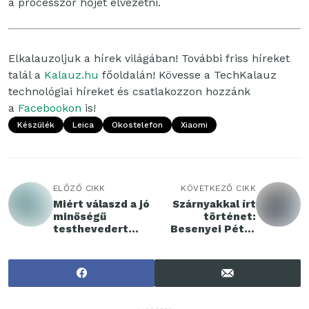
a processzor hőjét elvezetni.
Elkalauzoljuk a hírek világában! További friss híreket
talál a
Kalauz.hu
főoldalán! Kövesse a TechKalauz
technológiai híreket és csatlakozzon hozzánk
a
Facebookon
is!
Készülék
Leica
Okostelefon
Xiaomi
ELŐZŐ CIKK
KÖVETKEZŐ CIKK
Miért válaszd a jó
Szárnyakkal írt
minőségű
történet:
testhevedert
Besenyei Péter
munka közben?
pályafutását,
szenvedélyeit és
életfelfogását
bemutató
interaktív könyv
jelenik meg idén