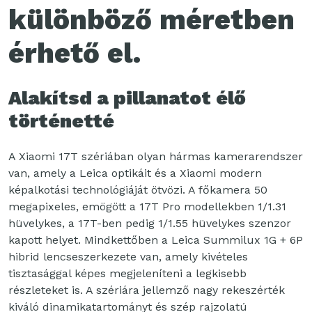
különböző méretben
érhető el.
Alakítsd a pillanatot élő
történetté
A Xiaomi 17T szériában olyan hármas kamerarendszer
van, amely a Leica optikáit és a Xiaomi modern
képalkotási technológiáját ötvözi. A főkamera 50
megapixeles, emögött a 17T Pro modellekben 1/1.31
hüvelykes, a 17T-ben pedig 1/1.55 hüvelykes szenzor
kapott helyet. Mindkettőben a Leica Summilux 1G + 6P
hibrid lencseszerkezete van, amely kivételes
tisztasággal képes megjeleníteni a legkisebb
részleteket is. A szériára jellemző nagy rekeszérték
kiváló dinamikatartományt és szép rajzolatú