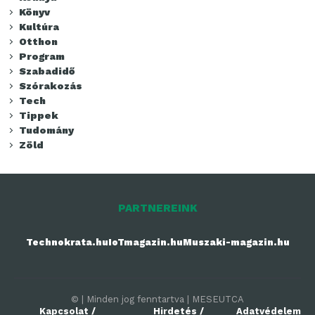
Könyv
Kultúra
Otthon
Program
Szabadidő
Szórakozás
Tech
Tippek
Tudomány
Zöld
PARTNEREINK
Technokrata.hu
IoTmagazin.hu
Muszaki-magazin.hu
© | Minden jog fenntartva | MESEUTCA
Kapcsolat /
Hirdetés /
Adatvédelem