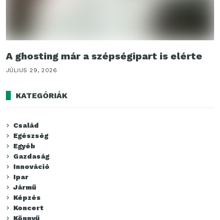
A ghosting már a szépségipart is elérte
JÚLIUS 29, 2026
KATEGÓRIÁK
Család
Egészség
Egyéb
Gazdaság
Innováció
Ipar
Jármű
Képzés
Koncert
Könnyű