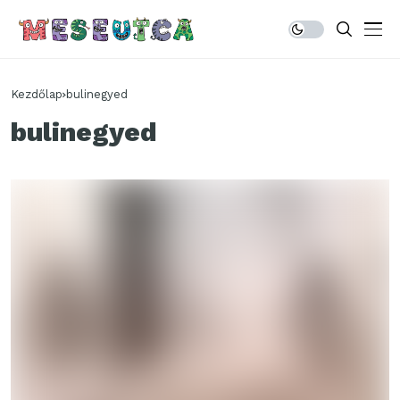
Kezdőlap
bulinegyed
bulinegyed