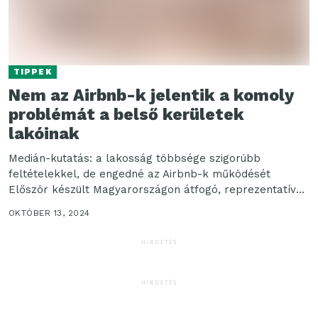
TIPPEK
Nem az Airbnb-k jelentik a komoly
problémát a belső kerületek
lakóinak
Medián-kutatás: a lakosság többsége szigorúbb
feltételekkel, de engedné az Airbnb-k működését
Először készült Magyarországon átfogó, reprezentatív
felmérés a rövid távú lakáskiadás megítéléséről,
OKTÓBER 13, 2024
hatásairól...
HIRDETÉS
HIRDETÉS