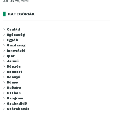
JÚLIUS 29, 2026
KATEGÓRIÁK
Család
Egészség
Egyéb
Gazdaság
Innováció
Ipar
Jármű
Képzés
Koncert
Könnyű
Könyv
Kultúra
Otthon
Program
Szabadidő
Szórakozás