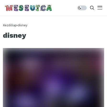
Kezdőlap
disney
disney