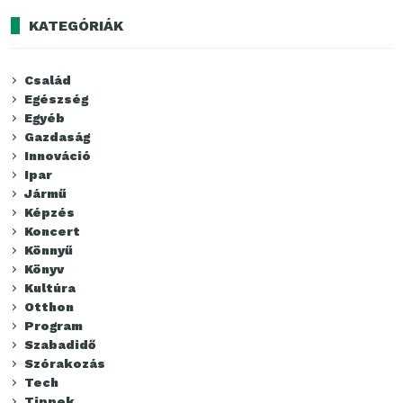
KATEGÓRIÁK
Család
Egészség
Egyéb
Gazdaság
Innováció
Ipar
Jármű
Képzés
Koncert
Könnyű
Könyv
Kultúra
Otthon
Program
Szabadidő
Szórakozás
Tech
Tippek