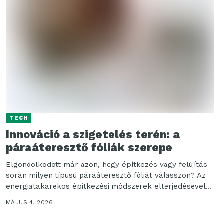
TECH
Innováció a szigetelés terén: a
páraáteresztő fóliák szerepe
Elgondolkodott már azon, hogy építkezés vagy felújítás
során milyen típusú páraáteresztő fóliát válasszon? Az
energiatakarékos építkezési módszerek elterjedésével
együtt egyre több figyelmet kap...
MÁJUS 4, 2026