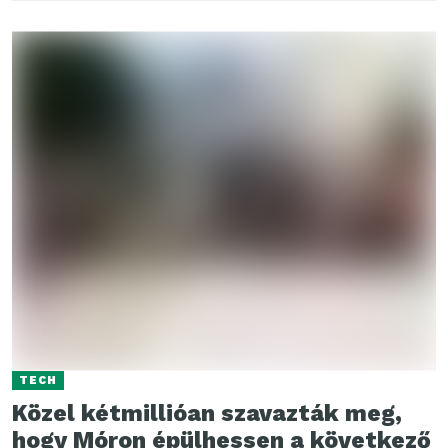
TECH
Közel kétmillióan szavazták meg,
hogy Móron épülhessen a következő