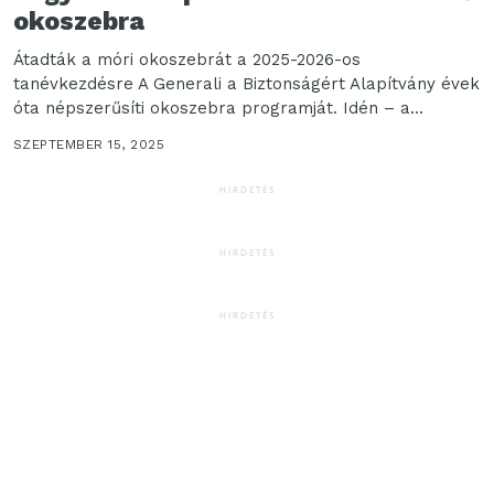
okoszebra
Átadták a móri okoszebrát a 2025-2026-os
tanévkezdésre A Generali a Biztonságért Alapítvány évek
óta népszerűsíti okoszebra programját. Idén – a
tavalyihoz hasonlóan –...
SZEPTEMBER 15, 2025
HIRDETÉS
HIRDETÉS
HIRDETÉS