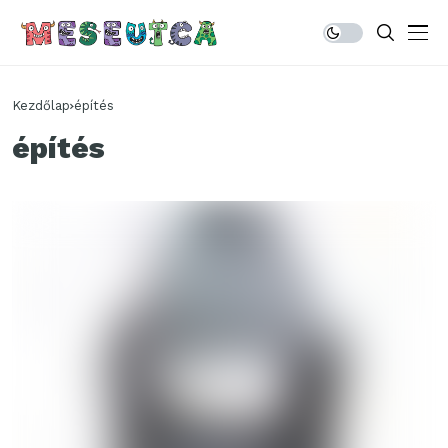
Kezdőlap
építés
építés