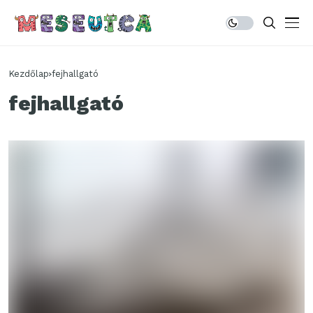
Kezdőlap
fejhallgató
fejhallgató