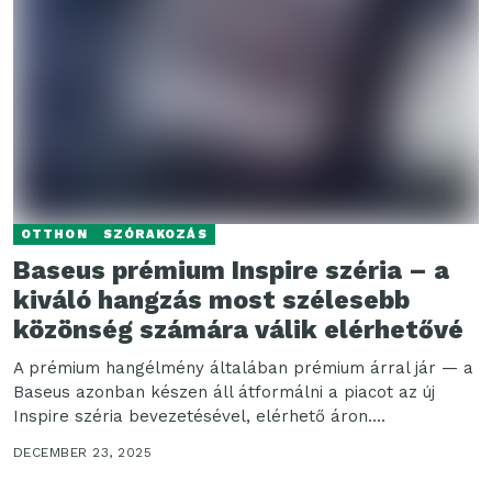
OTTHON
SZÓRAKOZÁS
Baseus prémium Inspire széria – a
kiváló hangzás most szélesebb
közönség számára válik elérhetővé
A prémium hangélmény általában prémium árral jár — a
Baseus azonban készen áll átformálni a piacot az új
Inspire széria bevezetésével, elérhető áron....
DECEMBER 23, 2025