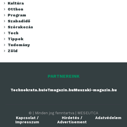
Kultúra
Otthon
Program
Szabadidő
Szórakozás
Tech
Tippek
Tudomány
Zöld
PARTNEREINK
Technokrata.hu
IoTmagazin.hu
Muszaki-magazin.hu
© | Minden jog fenntartva | MESEUTCA
Kapcsolat /
Hirdetés /
Adatvédelem
Impresszum
Advertisement