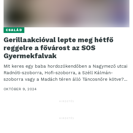
CSALÁD
Gerillaakcióval lepte meg hétfő
reggelre a fővárost az SOS
Gyermekfalvak
Mit keres egy baba hordozókendőben a Nagymező utcai
Radnóti-szoborra, Hofi-szoborra, a Széll Kálmán-
szoborra vagy a Madách téren álló Táncosnőre kötve?
Hogy kerül egy...
OKTÓBER 9, 2024
HIRDETÉS
HIRDETÉS