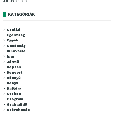
JÚLIUS 29, 2026
KATEGÓRIÁK
Család
Egészség
Egyéb
Gazdaság
Innováció
Ipar
Jármű
Képzés
Koncert
Könnyű
Könyv
Kultúra
Otthon
Program
Szabadidő
Szórakozás