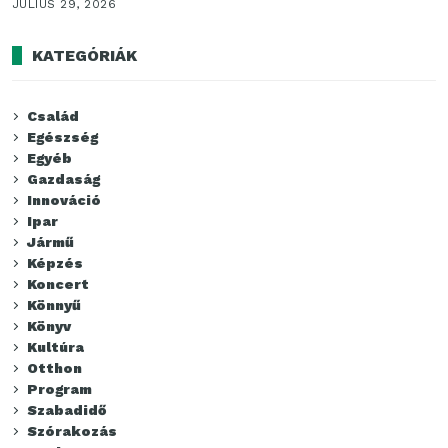
JÚLIUS 29, 2026
KATEGÓRIÁK
Család
Egészség
Egyéb
Gazdaság
Innováció
Ipar
Jármű
Képzés
Koncert
Könnyű
Könyv
Kultúra
Otthon
Program
Szabadidő
Szórakozás