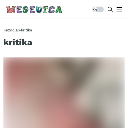
Kezdőlap
kritika
kritika