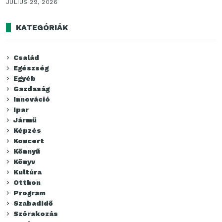
JÚLIUS 29, 2026
KATEGÓRIÁK
Család
Egészség
Egyéb
Gazdaság
Innováció
Ipar
Jármű
Képzés
Koncert
Könnyű
Könyv
Kultúra
Otthon
Program
Szabadidő
Szórakozás