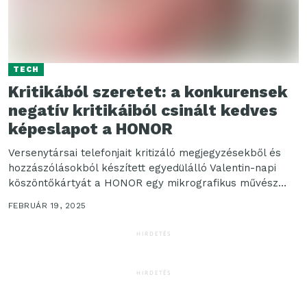
TECH
Kritikából szeretet: a konkurensek
negatív kritikáiból csinált kedves
képeslapot a HONOR
Versenytársai telefonjait kritizáló megjegyzésekből és
hozzászólásokból készített egyedülálló Valentin-napi
köszöntőkártyát a HONOR egy mikrografikus művész
segítségével, szeretetté formálva a gyűlölködést és
FEBRUÁR 19, 2025
indulatokat. A...
HIRDETÉS
HIRDETÉS