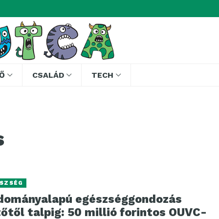
Ő
CSALÁD
TECH
s
SZSÉG
dományalapú egészséggondozás
őtől talpig: 50 millió forintos OUVC-