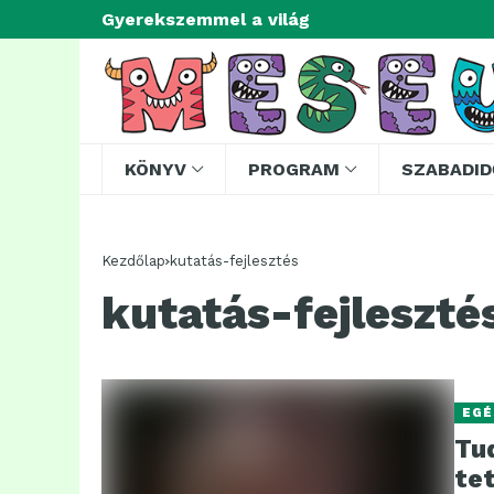
Gyerekszemmel a világ
KÖNYV
PROGRAM
SZABADID
Kezdőlap
kutatás-fejlesztés
kutatás-fejleszté
EGÉ
Tu
tet