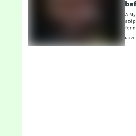
be
A My
szép
fori
NOVE