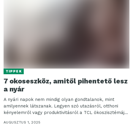
TIPPEK
7 okoseszköz, amitől pihentető lesz
a nyár
A nyári napok nem mindig olyan gondtalanok, mint
amilyennek látszanak. Legyen szó utazásról, otthoni
kényelemről vagy produktivitásról a TCL ökoszisztémája
– a mobiloktól...
AUGUSZTUS 1, 2025