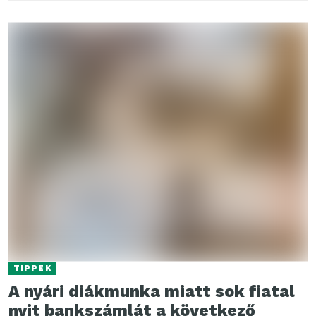
TIPPEK
A nyári diákmunka miatt sok fiatal
nyit bankszámlát a következő