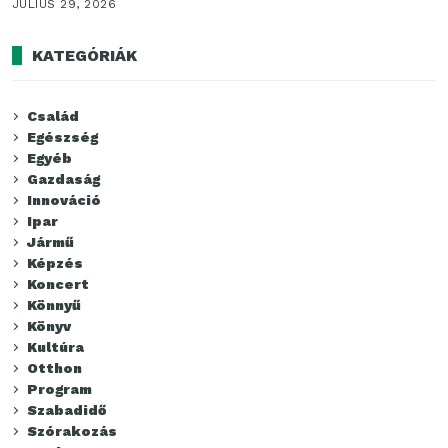
JÚLIUS 29, 2026
KATEGÓRIÁK
Család
Egészség
Egyéb
Gazdaság
Innováció
Ipar
Jármű
Képzés
Koncert
Könnyű
Könyv
Kultúra
Otthon
Program
Szabadidő
Szórakozás