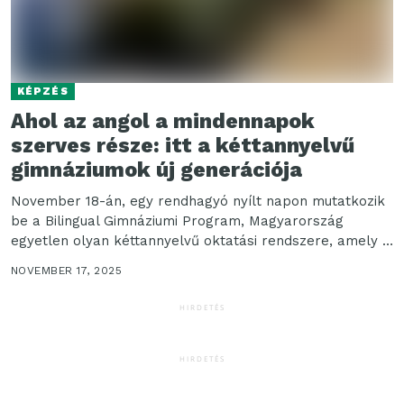
KÉPZÉS
Ahol az angol a mindennapok
szerves része: itt a kéttannyelvű
gimnáziumok új generációja
November 18-án, egy rendhagyó nyílt napon mutatkozik
be a Bilingual Gimnáziumi Program, Magyarország
egyetlen olyan kéttannyelvű oktatási rendszere, amely a
speciális co-teaching módszerre...
NOVEMBER 17, 2025
HIRDETÉS
HIRDETÉS