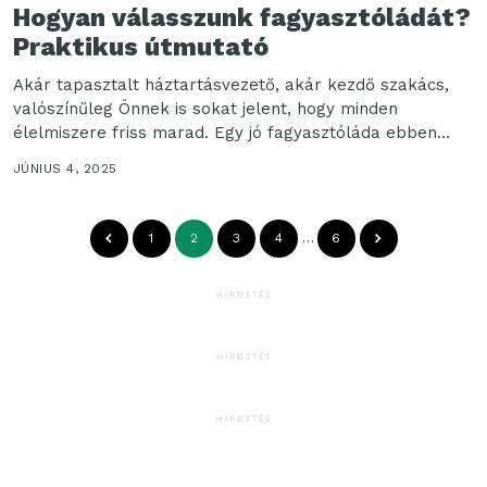
Hogyan válasszunk fagyasztóládát?
Praktikus útmutató
Akár tapasztalt háztartásvezető, akár kezdő szakács,
valószínűleg Önnek is sokat jelent, hogy minden
élelmiszere friss marad. Egy jó fagyasztóláda ebben
óriási segítség lehet....
JÚNIUS 4, 2025
1
2
3
4
…
6
HIRDETÉS
HIRDETÉS
HIRDETÉS