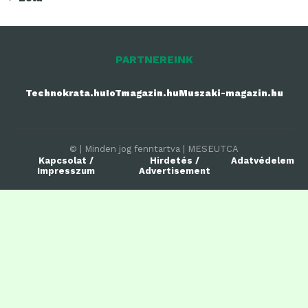
PARTNEREINK
Technokrata.hu
IoTmagazin.hu
Muszaki-magazin.hu
© | Minden jog fenntartva | MESEUTCA
Kapcsolat /
Hirdetés /
Adatvédelem
Impresszum
Advertisement