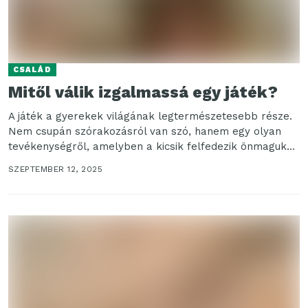
CSALÁD
Mitől válik izgalmassá egy játék?
A játék a gyerekek világának legtermészetesebb része.
Nem csupán szórakozásról van szó, hanem egy olyan
tevékenységről, amelyben a kicsik felfedezik önmagukat,
a környezetüket...
SZEPTEMBER 12, 2025