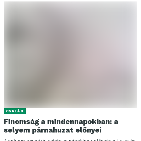
CSALÁD
Finomság a mindennapokban: a
selyem párnahuzat előnyei
A selyem anyagról szinte mindenkinek először a luxus és