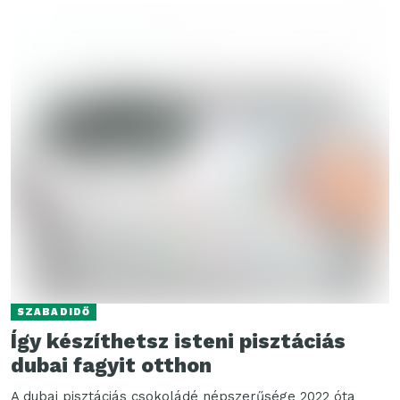
SZABADIDŐ
Így készíthetsz isteni pisztáciás
dubai fagyit otthon
A dubai pisztáciás csokoládé népszerűsége 2022 óta