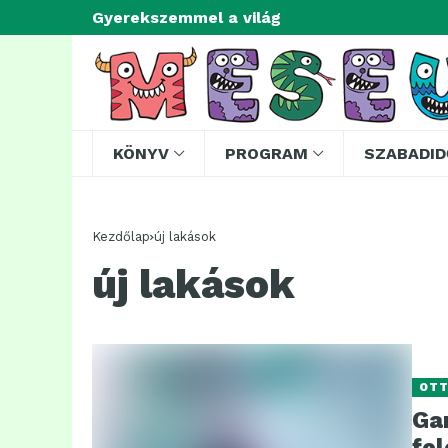
Gyerekszemmel a világ
KÖNYV
PROGRAM
SZABADID
Kezdőlap
új lakások
új lakások
OT
Ga
fel