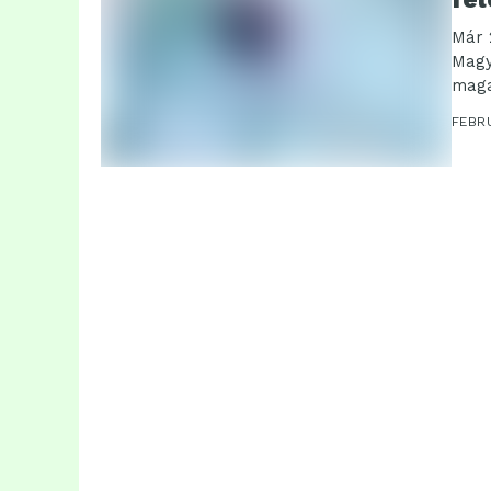
Már 
Magy
maga
FEBRU