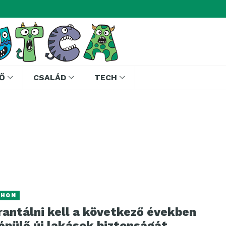
Ő
CSALÁD
TECH
THON
rantálni kell a következő években
épülő új lakások biztonságát