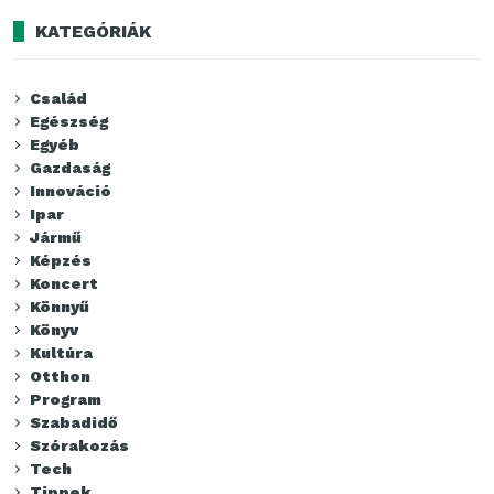
KATEGÓRIÁK
Család
Egészség
Egyéb
Gazdaság
Innováció
Ipar
Jármű
Képzés
Koncert
Könnyű
Könyv
Kultúra
Otthon
Program
Szabadidő
Szórakozás
Tech
Tippek