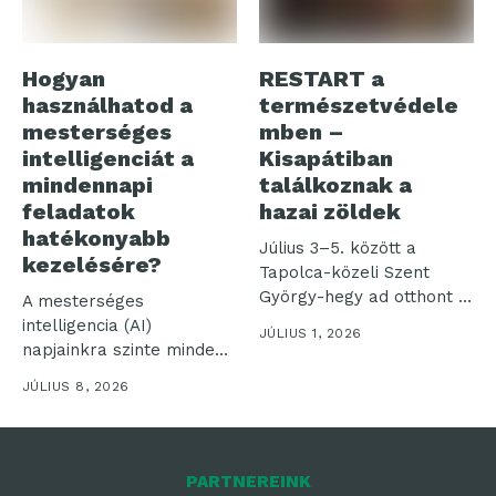
Hogyan
RESTART a
használhatod a
természetvédele
mesterséges
mben –
intelligenciát a
Kisapátiban
mindennapi
találkoznak a
feladatok
hazai zöldek
hatékonyabb
Július 3–5. között a
kezelésére?
Tapolca-közeli Szent
György-hegy ad otthont a
A mesterséges
„RESTART a...
intelligencia (AI)
JÚLIUS 1, 2026
napjainkra szinte minden
iparágban
JÚLIUS 8, 2026
meghatározóvá vált, és
számos...
PARTNEREINK