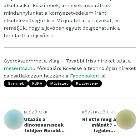
alkotásokat készítenek, amelyek inspirálnak
mindannyiunkat a környezetvédelem iránti
elkötelezettségünkre. Várjuk tehát a rajzokat, és
reméljük, hogy a jövőben együtt dolgozhatunk a
fenntartható jövőért!
Gyerekszemmel a világ – További friss híreket talál a
meseutca.hu
főoldalán! Kövesse a technológiai híreket
és csatlakozzon hozzánk a
Facebookon
is!
Gyermek
KUKA
Művészet
Rajzverseny
ELŐZŐ CIKK
KÖVETKEZŐ CIKK
Utazás a
Ki ette meg a
dinoszauruszok
málnát? -
földjén Gerald
Izgalmas
Durrell-lel!
nyomozás a