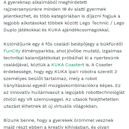
A gyereknap alkalmából meghirdetett
rajzversenyünkre minden 18 év alatti gyermek
jelentkezhet, és több kategóriában is díjazni fogjuk a
legjobb alkotásokat többek között Lego Technic / Lego
Duplo játékokkal és KUKA ajándékcsomagokkal.
Különdíjunk egy 4 fős családi belépőjegy a bükfürdői
FunCity
élményparkba, ahol jövőbe mutató, izgalmas
technikai kalandjátékokat próbálhat ki a nyertesünk
családjával, köztük a
KUKA Coaster
t is. A Coaster
érdekessége, hogy egy KUKA ipari robotra szerelt 3
személyes beülőt tartalmaz, mely a robot
irányításával egyedi mozgáskombinációkra képes. Ez
az innovatív hullámvasút a legújabb robottechnológiát
ötvözi egy VR szemüveggel. Az utasok felejthetetlen
utazást élhetnek át új virtuális világokban.
Bízunk benne, hogy a gyerekek örömmel vesznek
majd részt ebben a kreatív kihívásban, és olyan