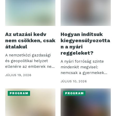
Az utazási kedv
Hogyan indítsuk
nem csökken, csak
kiegyensúlyozotta
átalakul
n a nyári
reggeleket?
A nemzetközi gazdasági
és geopolitikai helyzet
A nyári forróság szinte
ellenére az emberek nem
mindenkit megvisel:
mondanak le...
nemcsak a gyermekek
JÚLIUS 19, 2026
válnak nyűgösebbé az...
JÚLIUS 10, 2026
PROGRAM
PROGRAM