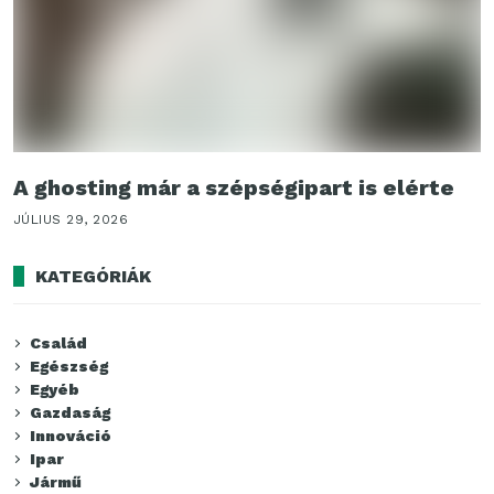
A ghosting már a szépségipart is elérte
JÚLIUS 29, 2026
KATEGÓRIÁK
Család
Egészség
Egyéb
Gazdaság
Innováció
Ipar
Jármű