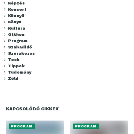
Képzés
Koncert
Könnyű
Könyv
Kultúra
Otthon
Program
Szabadidő
Szórakozás
Tech
Tippek
Tudomány
Zöld
KAPCSOLÓDÓ CIKKEK
PROGRAM
PROGRAM