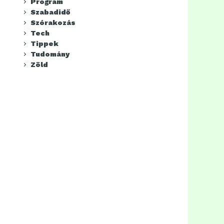
Program
Szabadidő
Szórakozás
Tech
Tippek
Tudomány
Zöld