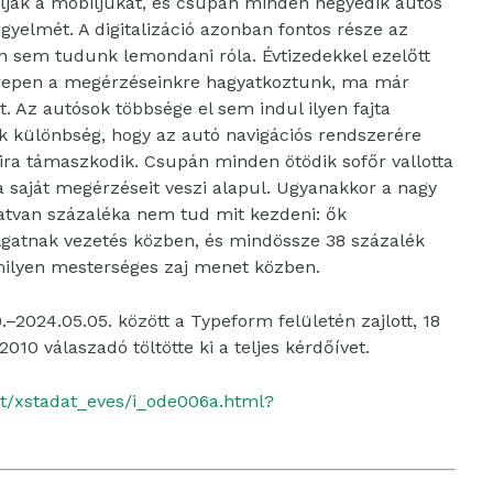
rolják a mobiljukat, és csupán minden negyedik autós
igyelmét. A digitalizáció azonban fontos része az
en sem tudunk lemondani róla. Évtizedekkel ezelőtt
terepen a megérzéseinkre hagyatkoztunk, ma már
 Az autósok többsége el sem indul ilyen fajta
ak különbség, hogy az autó navigációs rendszerére
ira támaszkodik. Csupán minden ötödik sofőr vallotta
 a saját megérzéseit veszi alapul. Ugyanakkor a nagy
tvan százaléka nem tud mit kezdeni: ők
llgatnak vezetés közben, és mindössze 38 százalék
milyen mesterséges zaj menet közben.
2024.05.05. között a Typeform felületén zajlott, 18
010 válaszadó töltötte ki a teljes kérdőívet.
t/xstadat_eves/i_ode006a.html?