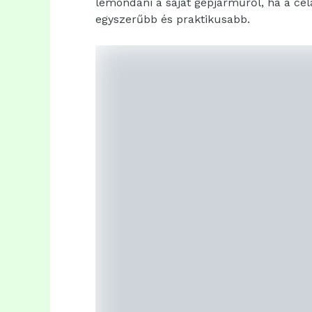
lemondani a saját gépjárműről, ha a cél
egyszerűbb és praktikusabb.