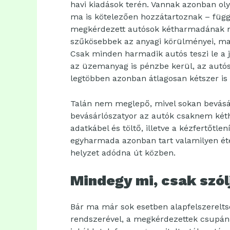
havi kiadások terén. Vannak azonban ol
ma is kötelezően hozzátartoznak – függe
megkérdezett autósok kétharmadának ne
szűkösebbek az anyagi körülményei, m
Csak minden harmadik autós teszi le a 
az üzemanyag is pénzbe kerül, az autós
legtöbben azonban átlagosan kétszer is
Talán nem meglepő, mivel sokan bevásá
bevásárlószatyor az autók csaknem két
adatkábel és töltő, illetve a kézfertőtle
egyharmada azonban tart valamilyen étel
helyzet adódna út közben.
Mindegy mi, csak szól
Bár ma már sok esetben alapfelszereltsé
rendszerével, a megkérdezettek csupán 