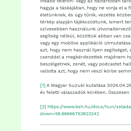
inkább telefon- vagy az italtartóban tá
hagyja a táskájában, hogy ne vonja el a f
életünknek, és úgy tűnik, vezetés közb
térkép alapján tájékozódtunk, ismert 
szívesebben használunk útvonaltervezőt.
segítség nélkül, közöttük abban van cs
vagy egy mobilos applikáció útmutatása
azt, hogy nem használ ilyen segítséget,
csenddel a megkérdezettek majdnem ha
beszélgetnek, zenét, vagy podcastet ha
vallotta azt, hogy nem veszi körbe sem
[1]
A Magyar Suzuki kutatása 2024.04.29.–
év feletti válaszadók körében. Összesen 2
[2]
https://www.ksh.hu/docs/hun/xstada
down=56.66666793823242