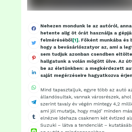
Nehezen mondunk le az autóról, annak
hetente alig öt órát használja a gépj
felméréséből
[1]
. Főként munkába és b
hogy a bevásárlószatyor az, ami a le
sem tudjuk azonban csendben eltölte
hallgatunk a volán mögött ülve. Az ú
be az életünkben: a megkérdezett aut
saját megérzéseire hagyatkozva érjen
Mind tapasztaljuk, egyre több az autó 
állandósultak, vannak városrészek, ahol 
szerint tavaly év végén mintegy 4,2 mi
ami jól mutatja, hogy majd’ minden máso
elnézve idehaza csaknem két évtized al
Suzuki – látva a tendenciát – kutatásáb