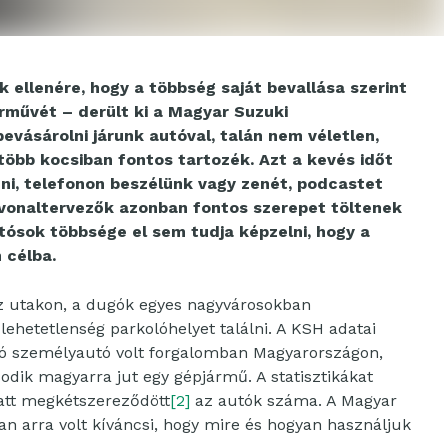
 ellenére, hogy a többség saját bevallása szerint
árművét – derült ki a Magyar Suzuki
evásárolni járunk autóval, talán nem véletlen,
gtöbb kocsiban fontos tartozék.
Azt a kevés időt
ni, telefonon beszélünk vagy zenét, podcastet
tvonaltervezők azonban fontos szerepet töltenek
ósok többsége el sem tudja képzelni, hogy a
 célba.
az utakon, a dugók egyes nagyvárosokban
lehetetlenség parkolóhelyet találni. A KSH adatai
llió személyautó volt forgalomban Magyarországon,
dik magyarra jut egy gépjármű. A statisztikákat
att megkétszereződött
[2]
az autók száma. A Magyar
an arra volt kíváncsi, hogy mire és hogyan használjuk