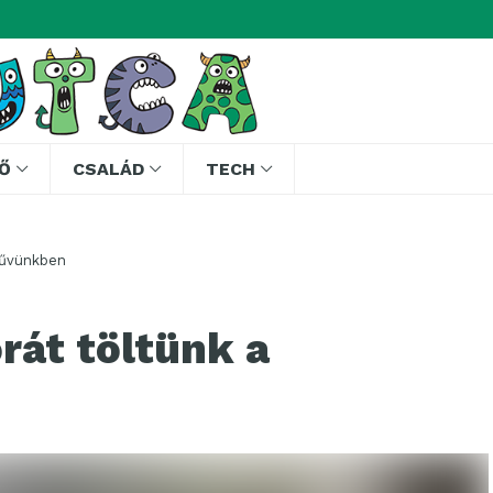
Ő
CSALÁD
TECH
rművünkben
órát töltünk a