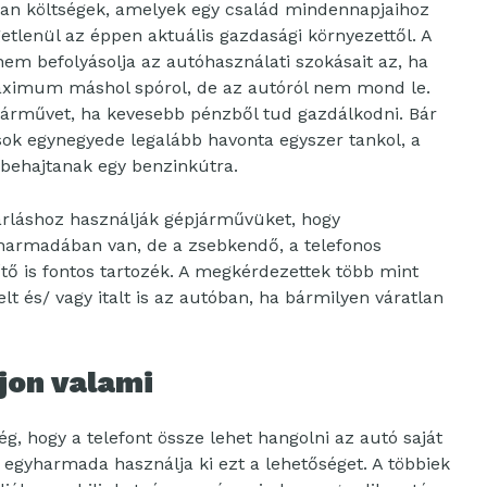
yan költségek, amelyek egy család mindennapjaihoz
tlenül az éppen aktuális gazdasági környezettől. A
m befolyásolja az autóhasználati szokásait az, ha
aximum máshol spórol, de az autóról nem mond le.
járművet, ha kevesebb pénzből tud gazdálkodni. Bár
ok egynegyede legalább havonta egyszer tankol, a
 behajtanak egy benzinkútra.
rláshoz használják gépjárművüket, hogy
harmadában van, de a zsebkendő, a telefonos
nítő is fontos tartozék. A megkérdezettek több mint
t és/ vagy italt is az autóban, ha bármilyen váratlan
jon valami
g, hogy a telefont össze lehet hangolni az autó saját
egyharmada használja ki ezt a lehetőséget. A többiek