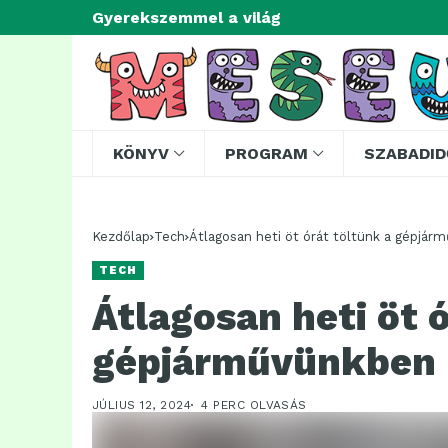
Gyerekszemmel a világ
KÖNYV
PROGRAM
SZABADID
Kezdőlap
Tech
Átlagosan heti öt órát töltünk a gépjá
TECH
Átlagosan heti öt 
gépjárművünkben
JÚLIUS 12, 2024
4 PERC OLVASÁS