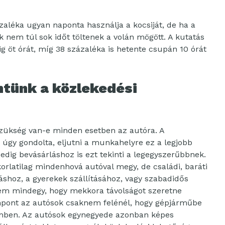
aléka ugyan naponta használja a kocsiját, de ha a
ők nem túl sok időt töltenek a volán mögött. A kutatás
 öt órát, míg 38 százaléka is hetente csupán 10 órát
ntünk a közlekedési
szükség van-e minden esetben az autóra. A
úgy gondolta, eljutni a munkahelyre ez a legjobb
dig bevásárláshoz is ezt tekinti a legegyszerűbbnek.
rlatilag mindenhová autóval megy, de családi, baráti
záshoz, a gyerekek szállításához, vagy szabadidős
em mindegy, hogy mekkora távolságot szeretne
mpont az autósok csaknem felénél, hogy gépjárműbe
emben. Az autósok egynegyede azonban képes