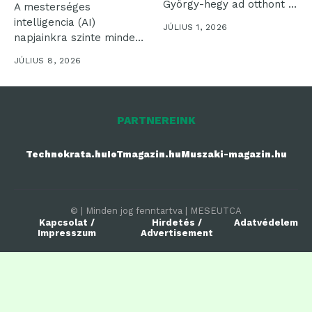
György-hegy ad otthont a
A mesterséges
„RESTART a...
intelligencia (AI)
JÚLIUS 1, 2026
napjainkra szinte minden
iparágban
JÚLIUS 8, 2026
meghatározóvá vált, és
számos...
PARTNEREINK
Technokrata.hu
IoTmagazin.hu
Muszaki-magazin.hu
© | Minden jog fenntartva | MESEUTCA
Kapcsolat /
Hirdetés /
Adatvédelem
Impresszum
Advertisement