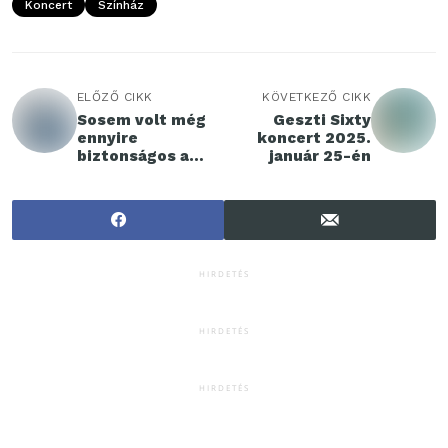
Koncert
Színház
ELŐZŐ CIKK
KÖVETKEZŐ CIKK
Sosem volt még
Geszti Sixty
ennyire
koncert 2025.
biztonságos a
január 25-én
Toyota Yaris
HIRDETÉS
HIRDETÉS
HIRDETÉS