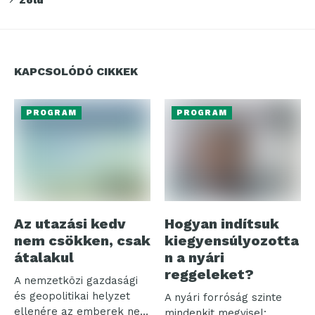
KAPCSOLÓDÓ CIKKEK
PROGRAM
PROGRAM
Az utazási kedv
Hogyan indítsuk
nem csökken, csak
kiegyensúlyozotta
átalakul
n a nyári
reggeleket?
A nemzetközi gazdasági
és geopolitikai helyzet
A nyári forróság szinte
ellenére az emberek nem
mindenkit megvisel: