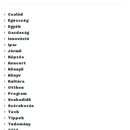
Család
Egészség
Egyéb
Gazdaság
Innováció
Ipar
Jármű
Képzés
Koncert
Könnyű
Könyv
Kultúra
Otthon
Program
Szabadidő
Szórakozás
Tech
Tippek
Tudomány
Zöld