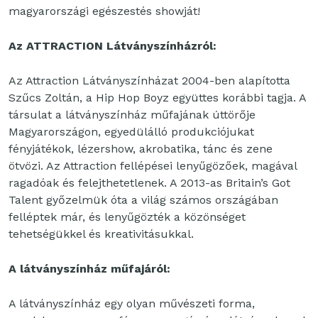
magyarországi egészestés showját!
Az ATTRACTION Látványszínházról:
Az Attraction Látványszínházat 2004-ben alapította
Szűcs Zoltán, a Hip Hop Boyz együttes korábbi tagja. A
társulat a látványszínház műfajának úttörője
Magyarországon, egyedülálló produkciójukat
fényjátékok, lézershow, akrobatika, tánc és zene
ötvözi. Az Attraction fellépései lenyűgözőek, magával
ragadóak és felejthetetlenek. A 2013-as Britain’s Got
Talent győzelmük óta a világ számos országában
felléptek már, és lenyűgözték a közönséget
tehetségükkel és kreativitásukkal.
A látványszínház műfajáról:
A látványszínház egy olyan művészeti forma,