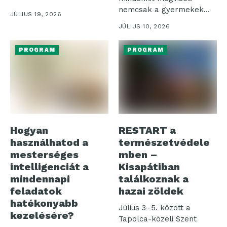
mondanak le...
nemcsak a gyermekek
JÚLIUS 19, 2026
válnak nyűgösebbé az...
JÚLIUS 10, 2026
PROGRAM
PROGRAM
Hogyan
RESTART a
használhatod a
természetvédele
mesterséges
mben –
intelligenciát a
Kisapátiban
mindennapi
találkoznak a
feladatok
hazai zöldek
hatékonyabb
Július 3–5. között a
kezelésére?
Tapolca-közeli Szent