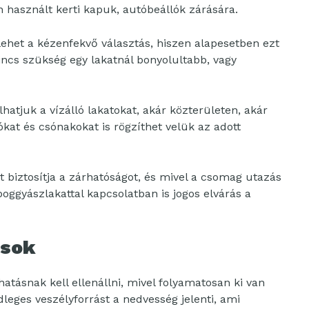
 használt kerti kapuk, autóbeállók zárására.
 lehet a kézenfekvő választás, hiszen alapesetben ezt
incs szükség egy lakatnál bonyolultabb, vagy
hatjuk a vízálló lakatokat, akár közterületen, akár
jókat és csónakokat is rögzíthet velük az adott
t biztosítja a zárhatóságot, és mivel a csomag utazás
ggyászlakattal kapcsolatban is jogos elvárás a
ások
atásnak kell ellenállni, mivel folyamatosan ki van
dleges veszélyforrást a nedvesség jelenti, ami