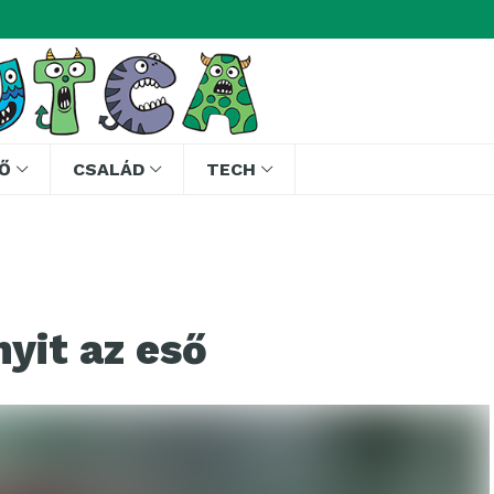
Ő
CSALÁD
TECH
nyit az eső