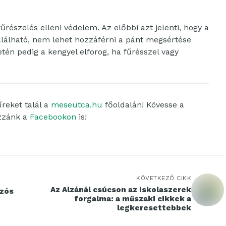
űrészelés elleni védelem. Az előbbi azt jelenti, hogy a
lálható, nem lehet hozzáférni a pánt megsértése
etén pedig a kengyel elforog, ha fűrésszel vagy
reket talál a
meseutca.hu
főoldalán! Kövesse a
ozzánk a
Facebookon
is!
KÖVETKEZŐ CIKK
Az Alzánál csúcson az iskolaszerek
szós
forgalma: a műszaki cikkek a
legkeresettebbek