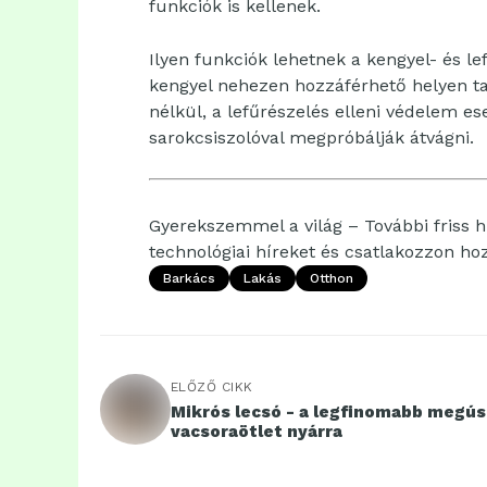
funkciók is kellenek.
Ilyen funkciók lehetnek a kengyel- és lef
kengyel nehezen hozzáférhető helyen ta
nélkül, a lefűrészelés elleni védelem es
sarokcsiszolóval megpróbálják átvágni.
Gyerekszemmel a világ – További friss hí
technológiai híreket és csatlakozzon h
Barkács
Lakás
Otthon
ELŐZŐ CIKK
Mikrós lecsó - a legfinomabb megú
vacsoraötlet nyárra