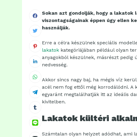
Sokan azt gondolják, hogy a lakatok 
viszontagságainak éppen úgy ellen kel
használják.
Erre a célra készülnek speciális modelle
lakatok
kategóriájában például olyan ter
anyagokból készülnek, másrészt pedig ú
nedvesség.
Akkor sincs nagy baj, ha mégis víz kerül
acél nem fog ettől még korrodálódni. A 
egyaránt megtalálhatják itt az ideális d
kivitelben.
Lakatok kültéri alka
Számtalan olyan helyzet adódhat, ami lak