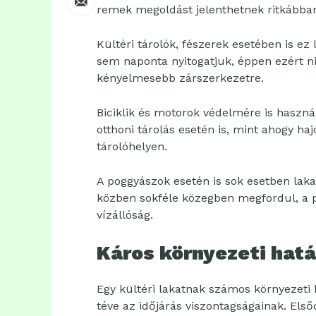
remek megoldást jelenthetnek ritkábban
Kültéri tárolók, fészerek esetében is ez
sem naponta nyitogatjuk, éppen ezért n
kényelmesebb zárszerkezetre.
Biciklik és motorok védelmére is használ
otthoni tárolás esetén is, mint ahogy ha
tárolóhelyen.
A poggyászok esetén is sok esetben laka
közben sokféle közegben megfordul, a po
vízállóság.
Káros környezeti hat
Egy kültéri lakatnak számos környezeti h
téve az időjárás viszontagságainak. Első