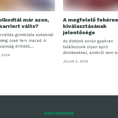
lkodtál már azon,
A megfelelő fehérn
karriert válts?
kiválasztásának
jelentősége
erváltás gondolata sokaknál
ideig csak terv marad. A
Az életünk során gyakran
lanság érthető,...
találkozunk olyan apró
döntésekkel, amikről nem is
, 2026
gondolnánk,...
JÚLIUS 5, 2026
PARTNEREINK