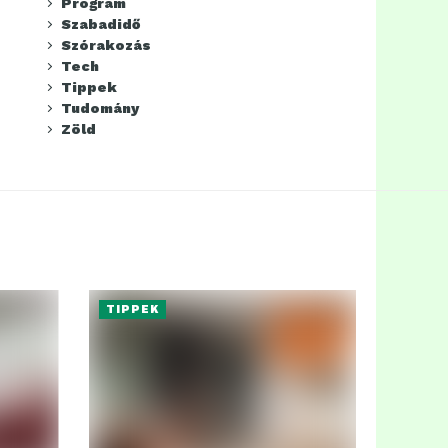
Program
Szabadidő
Szórakozás
Tech
Tippek
Tudomány
Zöld
TIPPEK