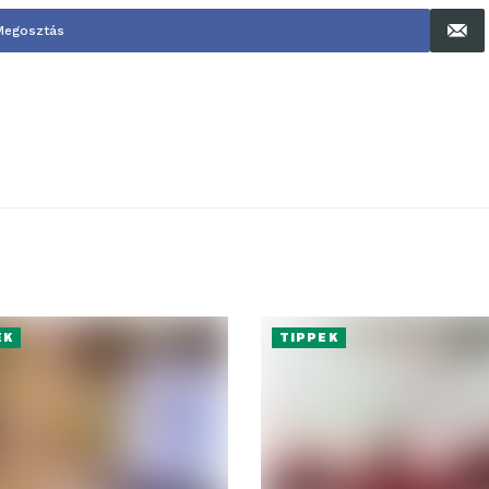
Megosztás
EK
TIPPEK