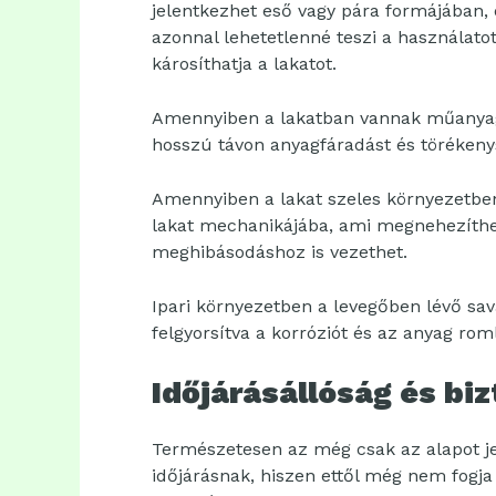
jelentkezhet eső vagy pára formájában, 
azonnal lehetetlenné teszi a használatot,
károsíthatja a lakatot.
Amennyiben a lakatban vannak műanyag,
hosszú távon anyagfáradást és törékeny
Amennyiben a lakat szeles környezetben
lakat mechanikájába, ami megnehezíthet
meghibásodáshoz is vezethet.
Ipari környezetben a levegőben lévő sava
felgyorsítva a korróziót és az anyag roml
Időjárásállóság és bi
Természetesen az még csak az alapot jele
időjárásnak, hiszen ettől még nem fogja 