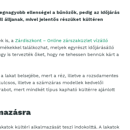
legnagyobb ellenségei a bűnözők, pedig az időjárás
l álljanak, mivel jelentős részüket kültéren
k is, a
Zárdiszkont – Online zárszaküzlet vízálló
mékekkel találkozhat, melyek egyrészt időjárásálló
gy is tervezték őket, hogy ne tehessen bennük kárt a
 a lakat belsejébe, mert a réz, illetve a rozsdamentes
kulcsos, illetve a számzáras modellek kedvelői
arabot, mert mindkét típus kapható kültérre ajánlott
lmazásra
atok kültéri alkalmazását teszi indokolttá. A lakatok