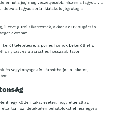
de ennél a jég még veszélyesebb, hiszen a fagyott víz
 illetve a fagyás során kialakuló jégréteg is
 illetve gumi alkatrészek, akkor az UV-sugárzás
séget okozhat.
 kerül telepítésre, a por és homok bekerülhet a
i a nyitást és a zárást és hosszabb távon
k és vegyi anyagok is károsíthatják a lakatot,
ást.
ztonság
nti egy kültéri lakat esetén, hogy ellenáll az
feltartani az illetéktelen behatolókat ehhez egyéb