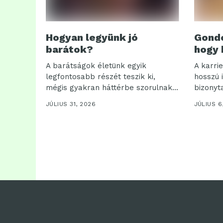
Hogyan legyünk jó
Gondo
barátok?
hogy 
A barátságok életünk egyik
A karri
legfontosabb részét teszik ki,
hosszú 
mégis gyakran háttérbe szorulnak...
bizonyta
JÚLIUS 31, 2026
JÚLIUS 6