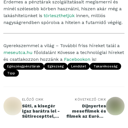
Érdemes a pénztárak szolgáltatásait megismerni és
minél szélesebb körben használni, hiszen akár még a
lakáshitelünket is
törleszthetjük
innen, milliós
nagyságrendben spórolva a hitelen a futamidő végéig.
Gyerekszemmel a világ – További friss híreket talál a
meseutca.hu
főoldalán! Kövesse a technológiai híreket
és csatlakozzon hozzánk a
Facebookon
is!
Egészésgpénztárak
Egészség
Lendület
Takarékosság
Tipp
ELŐZŐ CIKK
KÖVETKEZŐ CIKK
Süti, a kisegér
Díjnyertes
igaz barátra lel -
mesefilmek és
Sütirecepttel,
filmek az Európai
játékmelléklettel
Art Mozi Napon