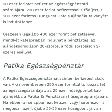
20 ezer forintot befizet az egészségpénztári
számlájára. 200 ezer forint befizetéssel a fődíjért, a
200 ezer forintos Hunguest Hotels ajándékutalványért
is indulni lehet.
Összesen legalább 400 ezer forint befizetésével
mindkét kategóriában indulhat a pénztártag, az
ajándéksorsoláson 20-szoros, a fődíj sorsoláson 2-
szeres eséllyel.
Patika Egészségpénztár
A Patika Egészségpénztárnál szintén befizetési akció
van. Aki novemberben 250 ezer forinttal turbózza fel
az egészségszámláját, az 25 ezer hűségpontot kap
ajándékba a Patika ÉnPénztáram hűségprogramjában.
Ha ebben a hónapban ezt kétszer vagy háromszor is
megteszi, azért újabb 25-25 ezer hűségpont jár, ami