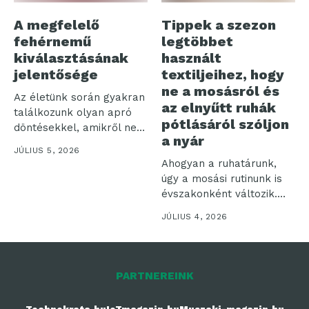
A megfelelő
Tippek a szezon
fehérnemű
legtöbbet
kiválasztásának
használt
jelentősége
textiljeihez, hogy
ne a mosásról és
Az életünk során gyakran
az elnyűtt ruhák
találkozunk olyan apró
pótlásáról szóljon
döntésekkel, amikről nem
a nyár
is gondolnánk,...
JÚLIUS 5, 2026
Ahogyan a ruhatárunk,
úgy a mosási rutinunk is
évszakonként változik.
Nyáron olyan...
JÚLIUS 4, 2026
PARTNEREINK