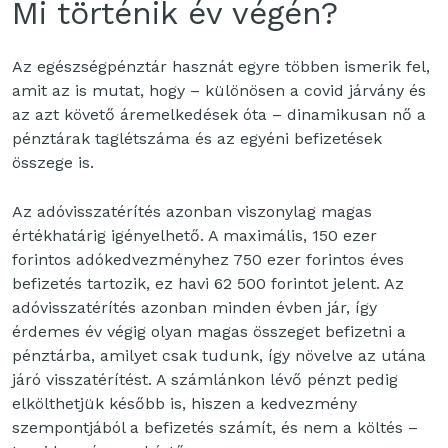
Mi történik év végén?
Az egészségpénztár hasznát egyre többen ismerik fel,
amit az is mutat, hogy – különösen a covid járvány és
az azt követő áremelkedések óta – dinamikusan nő a
pénztárak taglétszáma és az egyéni befizetések
összege is.
Az adóvisszatérítés azonban viszonylag magas
értékhatárig igényelhető. A maximális, 150 ezer
forintos adókedvezményhez 750 ezer forintos éves
befizetés tartozik, ez havi 62 500 forintot jelent. Az
adóvisszatérítés azonban minden évben jár, így
érdemes év végig olyan magas összeget befizetni a
pénztárba, amilyet csak tudunk, így növelve az utána
járó visszatérítést. A számlánkon lévő pénzt pedig
elkölthetjük később is, hiszen a kedvezmény
szempontjából a befizetés számít, és nem a költés –