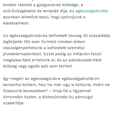
tovább rakódik a gyógyszerek költsége, a
szűrővizsgálatok és terápiák díja. Az
egészségpénztár
azonban lehetővé teszi, hogy spóroljunk a
kiadásainkon.
Az egészségpénztárba befizetett összeg 20 százalékát,
legfeljebb 150 ezer forintot minden évben
visszaigényelhetünk a befizetett személyi
jövedelemadónkból. Ezzel pedig az infláción felüli
megtakarítást érhetünk el, és az adóvisszatérítést
költség vagy egyéb adó sem terheli.
Így megéri az egészségünkre egészségpénztáron
keresztül költeni, hisz ha már úgy is költünk, miért ne
fizessünk kevesebbet? – hívja fel a figyelmet
Simondán Eszter, a BiztosDöntés.hu pénzügyi
szakértője.