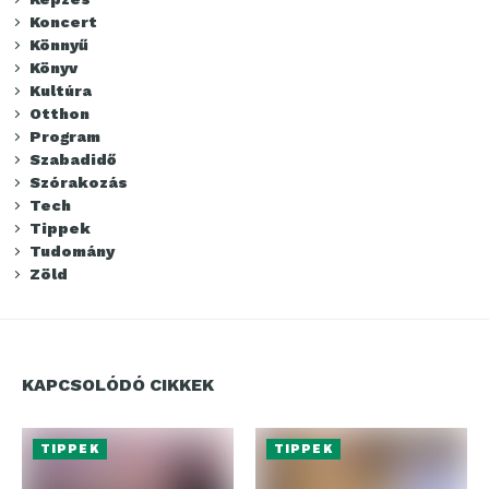
Koncert
Könnyű
Könyv
Kultúra
Otthon
Program
Szabadidő
Szórakozás
Tech
Tippek
Tudomány
Zöld
KAPCSOLÓDÓ CIKKEK
TIPPEK
TIPPEK