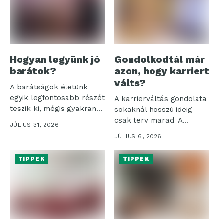
Hogyan legyünk jó
Gondolkodtál már
barátok?
azon, hogy karriert
válts?
A barátságok életünk
egyik legfontosabb részét
A karrierváltás gondolata
teszik ki, mégis gyakran
sokaknál hosszú ideig
háttérbe szorulnak...
csak terv marad. A
JÚLIUS 31, 2026
bizonytalanság érthető,...
JÚLIUS 6, 2026
TIPPEK
TIPPEK