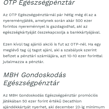
OTP Egészségpénztár
Az OTP Egészségpénztárnál pár hétig még él az a
nyereményjáték, amelynek során akár 500 ezer
forintos nyereménnyel is gazdagodhat, aki az
egészségkártyáját összekapcsolja a bankkártyájával.
Ezen kívül tag ajánló akció is fut az OTP-nél. Ha egy
meglévő tag új tagot ajánl, aki a szabályok szerint
befizet a pénztári számlájára, azt 10-10 ezer forinttal
jutalmazza a pénztár.
MBH Gondoskodás
Egészségpénztár
Az MBH Gondoskodás Egészségpénztár promóciós
játékában 50 ezer forint értékű Decathlon
ajándékkártyát nyerhet, aki december 23-ig minimum