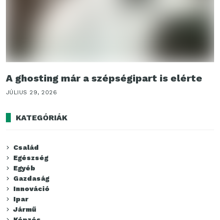
A ghosting már a szépségipart is elérte
JÚLIUS 29, 2026
KATEGÓRIÁK
Család
Egészség
Egyéb
Gazdaság
Innováció
Ipar
Jármű
Képzés