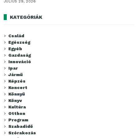
JÚLIUS 29, 2026
KATEGÓRIÁK
Család
Egészség
Egyéb
Gazdaság
Innováció
Ipar
Jármű
Képzés
Koncert
Könnyű
Könyv
Kultúra
Otthon
Program
Szabadidő
Szórakozás