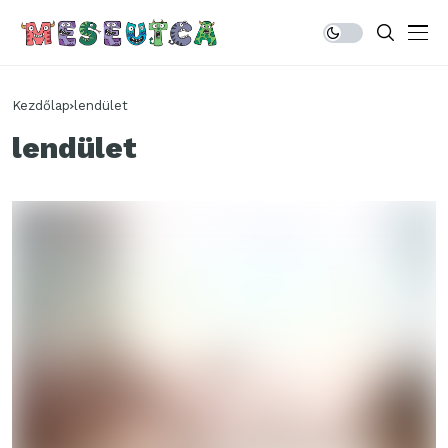
Kezdőlap
lendület
lendület