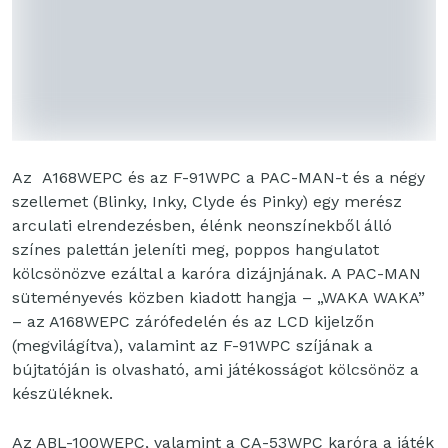
Az A168WEPC és az F-91WPC a PAC-MAN-t és a négy
szellemet (Blinky, Inky, Clyde és Pinky) egy merész
arculati elrendezésben, élénk neonszínekből álló
színes palettán jeleníti meg, poppos hangulatot
kölcsönözve ezáltal a karóra dizájnjának. A PAC-MAN
süteményevés közben kiadott hangja – „WAKA WAKA”
– az A168WEPC zárófedelén és az LCD kijelzőn
(megvilágítva), valamint az F-91WPC szíjának a
bújtatóján is olvasható, ami játékosságot kölcsönöz a
készüléknek.
Az ABL-100WEPC, valamint a CA-53WPC karóra a játék