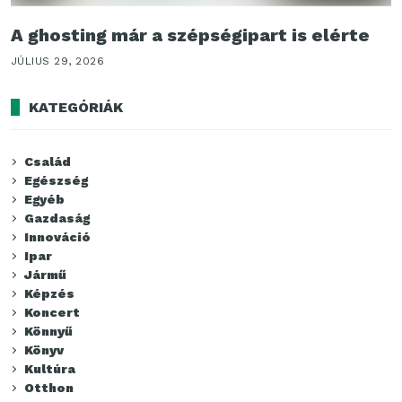
A ghosting már a szépségipart is elérte
JÚLIUS 29, 2026
KATEGÓRIÁK
Család
Egészség
Egyéb
Gazdaság
Innováció
Ipar
Jármű
Képzés
Koncert
Könnyű
Könyv
Kultúra
Otthon