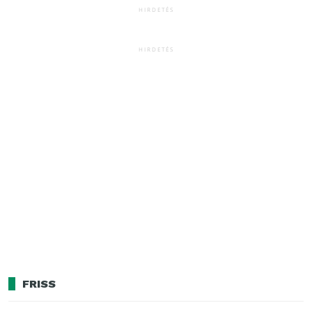
HIRDETÉS
HIRDETÉS
FRISS