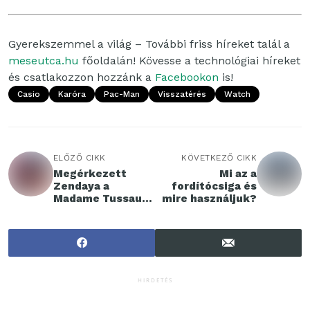
Gyerekszemmel a világ – További friss híreket talál a
meseutca.hu
főoldalán! Kövesse a technológiai híreket
és csatlakozzon hozzánk a
Facebookon
is!
Casio
Karóra
Pac-Man
Visszatérés
Watch
ELŐZŐ CIKK
KÖVETKEZŐ CIKK
Megérkezett
Mi az a
Zendaya a
fordítócsiga és
Madame Tussauds
mire használjuk?
Budapestbe
HIRDETÉS