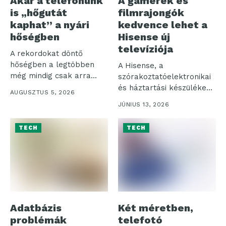
Akár a telefonunk
A gamerek és
is „hőgutát
filmrajongók
kaphat” a nyári
kedvence lehet a
hőségben
Hisense új
televíziója
A rekordokat döntő
hőségben a legtöbben
A Hisense, a
még mindig csak arra
szórakoztatóelektronikai
figyelnek, hogy...
és háztartási készülékek
AUGUSZTUS 5, 2026
piacának egyik vezető
JÚNIUS 13, 2026
globális szereplője...
TECH
TECH
Adatbázis
Két méretben,
problémák
telefotó