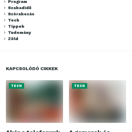
Program
Szabadidő
Szórakozás
Tech
Tippek
Tudomány
Zöld
KAPCSOLÓDÓ CIKKEK
TECH
TECH