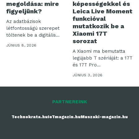
megoldása: mire
képességekkel és
figyeljünk?
Leica Live Moment
funkcióval
Az adatbázisok
mutatkozik be a
létfontosságú szerepet
Xiaomi 17T
töltenek be a digitális
sorozat
környezetben, de
JÚNIUS 8, 2026
előfordul, hogy...
A Xiaomi ma bemutatta
legújabb T szériáját: a 17T
és 17T Pro...
JÚNIUS 3, 2026
PARTNEREINK
Technokrata.hu
IoTmagazin.hu
Muszaki-magazin.hu