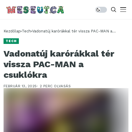
Kezdőlap
Tech
Vadonatúj karórákkal tér vissza PAC-MAN a
csuklókra
TECH
Vadonatúj karórákkal tér
vissza PAC-MAN a
csuklókra
FEBRUÁR 13, 2025
2 PERC OLVASÁS