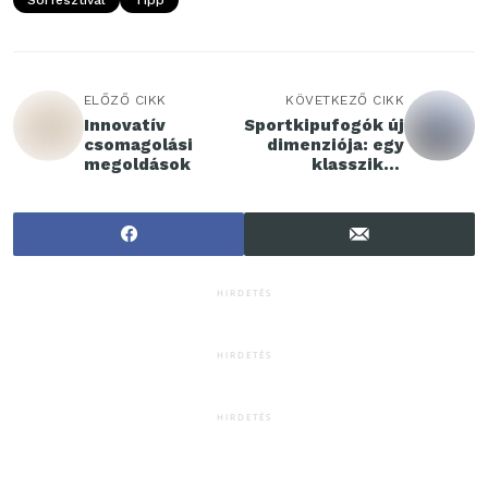
ELŐZŐ CIKK
KÖVETKEZŐ CIKK
Innovatív
Sportkipufogók új
csomagolási
dimenziója: egy
megoldások
klasszikus
újragondolva
HIRDETÉS
HIRDETÉS
HIRDETÉS