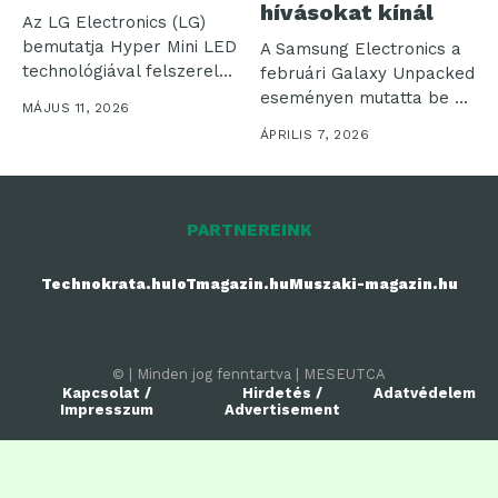
hívásokat kínál
Az LG Electronics (LG)
bemutatja Hyper Mini LED
A Samsung Electronics a
technológiával felszerelt,
februári Galaxy Unpacked
új UltraGear...
eseményen mutatta be az
MÁJUS 11, 2026
eddigi...
ÁPRILIS 7, 2026
PARTNEREINK
Technokrata.hu
IoTmagazin.hu
Muszaki-magazin.hu
© | Minden jog fenntartva | MESEUTCA
Kapcsolat /
Hirdetés /
Adatvédelem
Impresszum
Advertisement