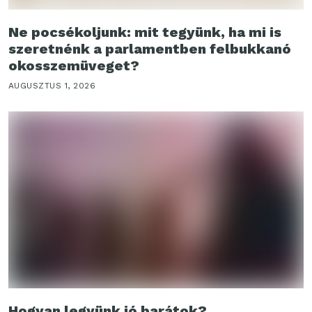
Ne pocsékoljunk: mit tegyünk, ha mi is
szeretnénk a parlamentben felbukkanó
okosszemüveget?
AUGUSZTUS 1, 2026
Hogyan legyünk jó barátok?