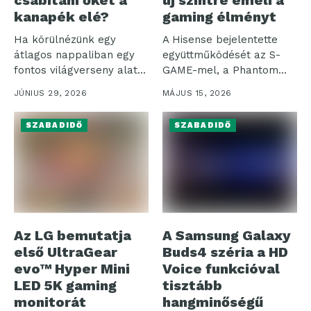
csábítani őket a
új szintre emeli a
kanapék elé?
gaming élményt
Ha körülnézünk egy
A Hisense bejelentette
átlagos nappaliban egy
együttműködését az S-
fontos világverseny alatt,
GAME-mel, a Phantom
a kép egyszerre...
Blade Zero fejlesztőjével,
JÚNIUS 29, 2026
MÁJUS 15, 2026
amelynek...
SZABADIDŐ
SZABADIDŐ
Az LG bemutatja
A Samsung Galaxy
első UltraGear
Buds4 széria a HD
evo™ Hyper Mini
Voice funkcióval
LED 5K gaming
tisztább
monitorát
hangminőségű