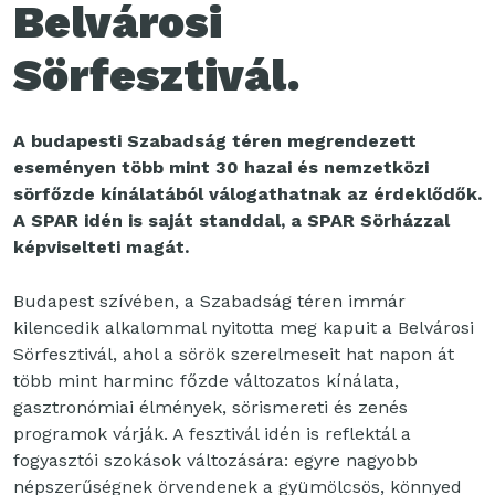
Belvárosi
Sörfesztivál.
A budapesti Szabadság téren megrendezett
eseményen több mint 30 hazai és nemzetközi
sörfőzde kínálatából válogathatnak az érdeklődők.
A SPAR idén is saját standdal, a SPAR Sörházzal
képviselteti magát.
Budapest szívében, a Szabadság téren immár
kilencedik alkalommal nyitotta meg kapuit a Belvárosi
Sörfesztivál, ahol a sörök szerelmeseit hat napon át
több mint harminc főzde változatos kínálata,
gasztronómiai élmények, sörismereti és zenés
programok várják. A fesztivál idén is reflektál a
fogyasztói szokások változására: egyre nagyobb
népszerűségnek örvendenek a gyümölcsös, könnyed