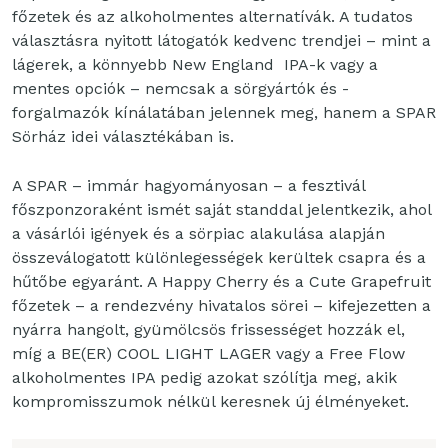
főzetek és az alkoholmentes alternatívák. A tudatos
választásra nyitott látogatók kedvenc trendjei – mint a
lágerek, a könnyebb New England IPA-k vagy a
mentes opciók – nemcsak a sörgyártók és -
forgalmazók kínálatában jelennek meg, hanem a SPAR
Sörház idei választékában is.
A SPAR – immár hagyományosan – a fesztivál
főszponzoraként ismét saját standdal jelentkezik, ahol
a vásárlói igények és a sörpiac alakulása alapján
összeválogatott különlegességek kerültek csapra és a
hűtőbe egyaránt. A Happy Cherry és a Cute Grapefruit
főzetek – a rendezvény hivatalos sörei – kifejezetten a
nyárra hangolt, gyümölcsös frissességet hozzák el,
míg a BE(ER) COOL LIGHT LAGER vagy a Free Flow
alkoholmentes IPA pedig azokat szólítja meg, akik
kompromisszumok nélkül keresnek új élményeket.