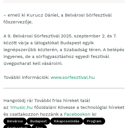
– emeli ki Kurucz Dániel, a Belvárosi Sörfesztivál
főszervezője.
A 9. Belvárosi Sörfesztivál 2025. szeptember 2. és 7.
között várja a látogatókat Budapest egyik
legnépszerűbb közterén, a Szabadság téren. A belépés
ingyenes, de a sörfogyasztáshoz egyedi fesztivál
üvegpoharat kell vásárolni.
További információk:
www.sorfesztival.hu
Hangolódj rá! További friss híreket talál
az
1music.hu
főoldalán! Kövesse a technológiai híreket
és csatlakozzon hozzánk a
Facebookon
is!
Belvárosi
Budapest
Kikapcsolódás
Program
Sörfesztivál
Tipp