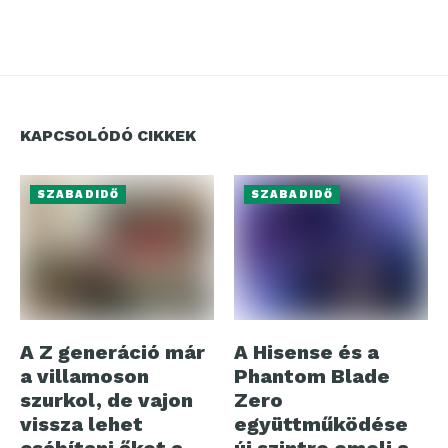
KAPCSOLÓDÓ CIKKEK
SZABADIDŐ
SZABADIDŐ
A Z generáció már
A Hisense és a
a villamoson
Phantom Blade
szurkol, de vajon
Zero
vissza lehet
együttműködése