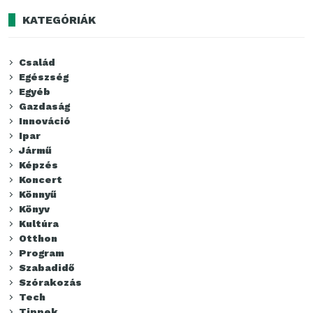
KATEGÓRIÁK
Család
Egészség
Egyéb
Gazdaság
Innováció
Ipar
Jármű
Képzés
Koncert
Könnyű
Könyv
Kultúra
Otthon
Program
Szabadidő
Szórakozás
Tech
Tippek