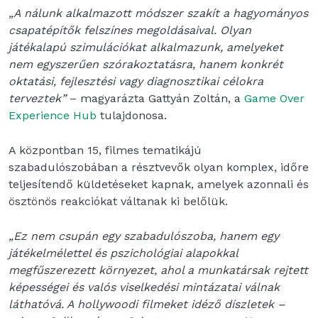
„A nálunk alkalmazott módszer szakít a hagyományos
csapatépítők felszínes megoldásaival. Olyan
játékalapú szimulációkat alkalmazunk, amelyeket
nem egyszerűen szórakoztatásra, hanem konkrét
oktatási, fejlesztési vagy diagnosztikai célokra
terveztek”
– magyarázta Gattyán Zoltán, a
Game Over
Experience Hub
tulajdonosa.
A központban 15, filmes tematikájú
szabadulószobában a résztvevők olyan komplex, időre
teljesítendő küldetéseket kapnak, amelyek azonnali és
ösztönös reakciókat váltanak ki belőlük.
„Ez nem csupán egy szabadulószoba, hanem egy
játékelmélettel és pszichológiai alapokkal
megfűszerezett környezet, ahol a munkatársak rejtett
képességei és valós viselkedési mintázatai válnak
láthatóvá. A hollywoodi filmeket idéző díszletek –