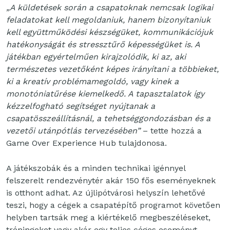
„A küldetések során a csapatoknak nemcsak logikai
feladatokat kell megoldaniuk, hanem bizonyítaniuk
kell együttműködési készségüket, kommunikációjuk
hatékonyságát és stressztűrő képességüket is. A
játékban egyértelműen kirajzolódik, ki az, aki
természetes vezetőként képes irányítani a többieket,
ki a kreatív problémamegoldó, vagy kinek a
monotóniatűrése kiemelkedő. A tapasztalatok így
kézzelfogható segítséget nyújtanak a
csapatösszeállításnál, a tehetséggondozásban és a
vezetői utánpótlás tervezésében”
– tette hozzá a
Game Over Experience Hub tulajdonosa.
A játékszobák és a minden technikai igénnyel
felszerelt rendezvénytér akár 150 fős eseményeknek
is otthont adhat. Az újlipótvárosi helyszín lehetővé
teszi, hogy a cégek a csapatépítő programot követően
helyben tartsák meg a kiértékelő megbeszéléseket,
tréningeket vagy akár egy teljes céges eseményt.