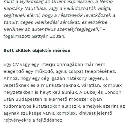
mint a Gyilkosság az Orient expresszen, a Nemo
kapitány Nautilusa, vagy a Feláldozhatók világa,
segítenek elérni, hogy a résztvevők levetkőzzék a
tanult, céges viselkedési sémákat, és előtérbe
kerülnek az autentikus személyiségjegyeik”
–
fogalmazott Gattyán Zoltán.
Soft skillek objektív mérése
Egy CV vagy egy interjú önmagában már nem
elegendő egy működő, agilis csapat felépítéséhez.
Ahhoz, hogy egy cég igazán hatékony legyen, a
vezetőknek és a munkatársaknak, váratlan, komplex
helyzetekben is helyt kell állniuk. A Dubaj és London
után Budapesten is elérhető módszer olyan
tudományos kutatásokon alapszik, amelyek szerint az
agynak szüksége van a komplex, kihívást jelentő
rejtvényekre a fejlődéshez.