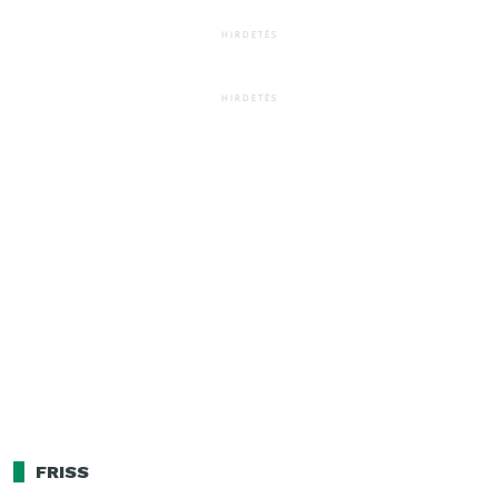
HIRDETÉS
HIRDETÉS
FRISS