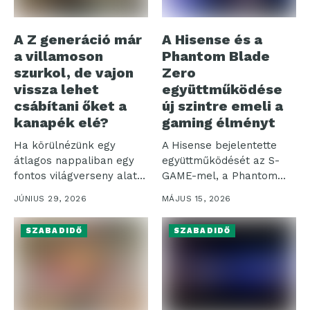
A Z generáció már
A Hisense és a
a villamoson
Phantom Blade
szurkol, de vajon
Zero
vissza lehet
együttműködése
csábítani őket a
új szintre emeli a
kanapék elé?
gaming élményt
Ha körülnézünk egy
A Hisense bejelentette
átlagos nappaliban egy
együttműködését az S-
fontos világverseny alatt,
GAME-mel, a Phantom
a kép egyszerre...
Blade Zero fejlesztőjével,
JÚNIUS 29, 2026
MÁJUS 15, 2026
amelynek...
SZABADIDŐ
SZABADIDŐ