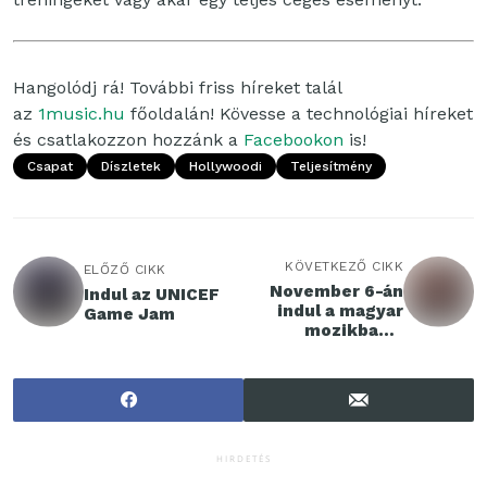
Hangolódj rá! További friss híreket talál
az
1music.hu
főoldalán! Kövesse a technológiai híreket
és csatlakozzon hozzánk a
Facebookon
is!
Csapat
Díszletek
Hollywoodi
Teljesítmény
KÖVETKEZŐ CIKK
ELŐZŐ CIKK
November 6-án
Indul az UNICEF
indul a magyar
Game Jam
mozikban a
Bölöni-film
HIRDETÉS