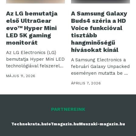
Az LG bemutatja
A Samsung Galaxy
első UltraGear
Buds4 széria a HD
evo™ Hyper Mini
Voice funkcióval
LED 5K gaming
tisztább
monitorát
hangminőségű
hívásokat kínál
Az LG Electronics (LG)
bemutatja Hyper Mini LED
A Samsung Electronics a
technológiával felszerelt,
februári Galaxy Unpacked
új UltraGear...
eseményen mutatta be az
MÁJUS 11, 2026
eddigi...
ÁPRILIS 7, 2026
PARTNEREINK
Technokrata.hu
IoTmagazin.hu
Muszaki-magazin.hu