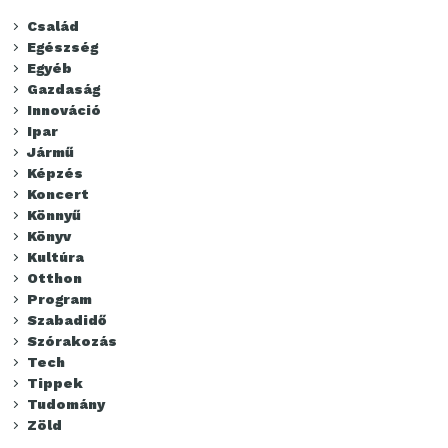
Család
Egészség
Egyéb
Gazdaság
Innováció
Ipar
Jármű
Képzés
Koncert
Könnyű
Könyv
Kultúra
Otthon
Program
Szabadidő
Szórakozás
Tech
Tippek
Tudomány
Zöld