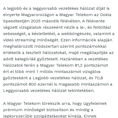
A legjobb és a leggyorsabb vezetékes hálózat díját is
elnyerte Magyarországon a Magyar Telekom az Ookla
Speedtestjén 2025 második félévében. A félévente
végzett vizsgálatok részeként nézik a le-, és feltöltési
sebességet, a késleltetést, a webböngészés, valamint a
videó streaming minőségét. Ezen információk alapján
meghatározott módszertan szerint pontszámokkal
értékelik a tesztelt hálózatokat, majd megállapítják az
adott kategóriák győzteseit. Hazánkban a vezetékes
hálózatok terén a Magyar Telekom 81,2 pontszámot
ért el több mint 1 milliós mintaszámot vizsgálva
győztesként a Legjobb vezetékes hálózat, és 70,8
pontszámot 800 ezernél is magasabb mintaszámon a
Leggyorsabb vezetékes hálózat tekintetében.
A Magyar Telekom törekszik arra, hogy ügyfeleinek
prémium minőséget biztosítson és mindig a
legkorszerűbb szolgáltatásokat kínálja. Ennek