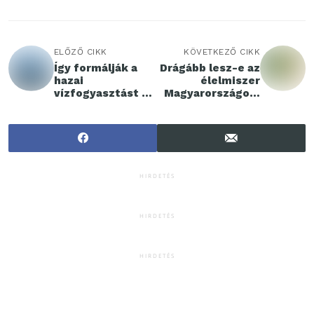
ELŐZŐ CIKK
KÖVETKEZŐ CIKK
Így formálják a
Drágább lesz-e az
hazai
élelmiszer
vízfogyasztást a
Magyarországon,
szénsavasító
mint tavaly
készülékek
nyáron?
HIRDETÉS
HIRDETÉS
HIRDETÉS