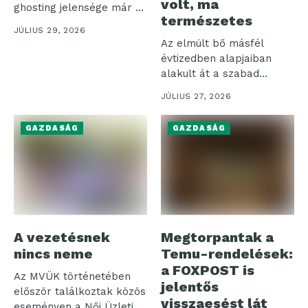
volt, ma
ghosting jelensége már a
természetes
szépségszalonok...
JÚLIUS 29, 2026
Az elmúlt bő másfél
évtizedben alapjaiban
alakult át a szabad
felhasználású hitelek...
JÚLIUS 27, 2026
GAZDASÁG
GAZDASÁG
A vezetésnek
Megtorpantak a
nincs neme
Temu-rendelések:
a FOXPOST is
Az MVÜK történetében
jelentős
először találkoztak közös
visszaesést lát
eseményen a Női Üzleti