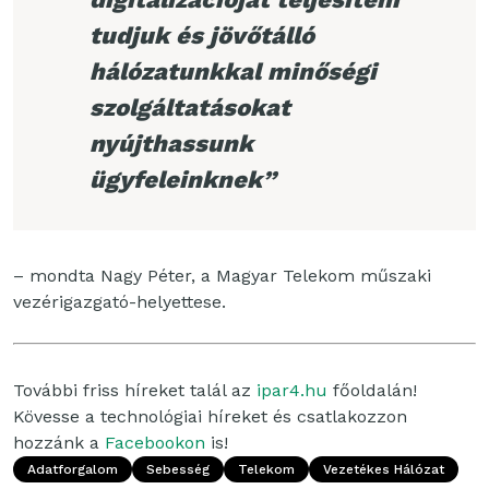
tudjuk és jövőtálló
hálózatunkkal minőségi
szolgáltatásokat
nyújthassunk
ügyfeleinknek”
– mondta Nagy Péter, a Magyar Telekom műszaki
vezérigazgató-helyettese.
További friss híreket talál az
ipar4.hu
főoldalán!
Kövesse a technológiai híreket és csatlakozzon
hozzánk a
Facebookon
is!
Adatforgalom
Sebesség
Telekom
Vezetékes Hálózat