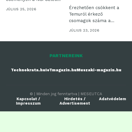
Klub és...
Érezhetően csökkent a
JÚLIUS 25, 2026
Temuról érkező
csomagok száma a
FOXPOST hálózatában az
JÚLIUS 23, 2026
Európai...
PARTNEREINK
Technokrata.hu
IoTmagazin.hu
Muszaki-magazin.hu
© | Minden jog fenntartva | MESEUTCA
Kapcsolat /
Hirdetés /
Adatvédelem
Impresszum
Advertisement