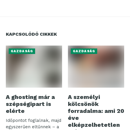
KAPCSOLÓDÓ CIKKEK
GAZDASÁG
GAZDASÁG
A ghosting már a
A személyi
szépségipart is
kölcsönök
elérte
forradalma: ami 20
éve
Időpontot foglalnak, majd
elképzelhetetlen
egyszerűen eltűnnek – a