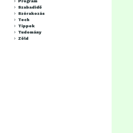
Program
Szabadidő
Szórakozás
Tech
Tippek
Tudomány
Zöld