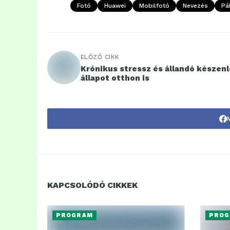
Fotó
Huawei
Mobilfotó
Nevezés
Pá
ELŐZŐ CIKK
Krónikus stressz és állandó készenl
állapot otthon is
KAPCSOLÓDÓ CIKKEK
PROGRAM
PROG