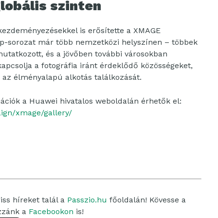
lobális szinten
kezdeményezésekkel is erősítette a XMAGE
op-sorozat már több nemzetközi helyszínen – többek
mutatkozott, és a jövőben további városokban
kapcsolja a fotográfia iránt érdeklődő közösségeket,
s az élményalapú alkotás találkozását.
mációk a Huawei hivatalos weboldalán érhetők el:
ign/xmage/gallery/
ss híreket talál a
Passzio.hu
főoldalán! Kövesse a
ozzánk a
Facebookon
is!