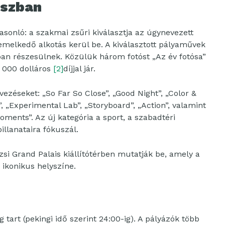
uszban
sonló: a szakmai zsűri kiválasztja az úgynevezett
emelkedő alkotás kerül be. A kiválasztott pályaművek
an részesülnek. Közülük három fotóst „Az év fotósa”
 000 dolláros
[2]
díjjal jár.
vezéseket: „So Far So Close”, „Good Night”, „Color &
 „Experimental Lab”, „Storyboard”, „Action”, valamint
ments”. Az új kategória a sport, a szabadtéri
llanataira fókuszál.
izsi Grand Palais kiállítótérben mutatják be, amely a
 ikonikus helyszíne.
 tart (pekingi idő szerint 24:00-ig). A pályázók több