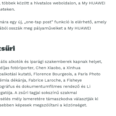
k, többek között a hivatalos weboldalon, a My HUAWEI
leteken.
ra egy új, „one-tap post” funkció is elérhető, amely
ériából osszák meg pályaműveiket a My HUAWEI
sűri
uális alkotók és iparági szakemberek kapnak helyet,
íjas fotóriporter, Chen Xiaobo, a Xinhua
alkotási kutató, Florence Bourgeois, a Paris Photo
démia dékánja, Fabrice Laroche, a Fisheye
fotográfus és dokumentumfilmes rendező és Li
ója. A zsűri tagjai sokszínű szakmai
esélés mély ismeretére támaszkodva választják ki
ősebben képesek megszólítani a közönséget.