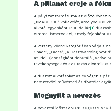
A pillanat ereje a fók
A pályázat formátuma az előző évhez ha
„XMAGE 100” kollekciót, amelybe 100 ki
alkotói egyenként 1500 dollár
[1]
díjazásb
címmel ismernek el, amely fejenként 10
A verseny kilenc kategóriában várja a ne
Shade”, „Faces”, „A Heartwarming World”,
az idei újdonságként debütáló „Active Mo
tevékenységek és az utazás dinamikus pi
A díjazott alkotásokat az év végén a pár
nemzetközi művészeti és divatélet egyik
Megnyílt a nevezés
A nevezési időszak 2026. augusztus 16-ig