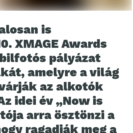
alosan is
 10. XMAGE Awards
ilfotós pályázat
kát, amelyre a világ
várják az alkotók
Az idei év „Now is
ója arra ösztönzi a
hogy ragadják meg a