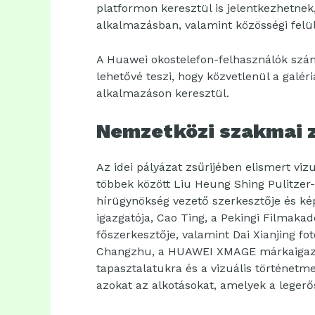
platformon keresztül is jelentkezhetne
alkalmazásban, valamint közösségi felü
A Huawei okostelefon-felhasználók számá
lehetővé teszi, hogy közvetlenül a gal
alkalmazáson keresztül.
Nemzetközi szakmai z
Az idei pályázat zsűrijében elismert viz
többek között Liu Heung Shing Pulitzer-d
hírügynökség vezető szerkesztője és kép
igazgatója, Cao Ting, a Pekingi Filmaka
főszerkesztője, valamint Dai Xianjing 
Changzhu, a HUAWEI XMAGE márkaigazgat
tapasztalatukra és a vizuális történetm
azokat az alkotásokat, amelyek a leger