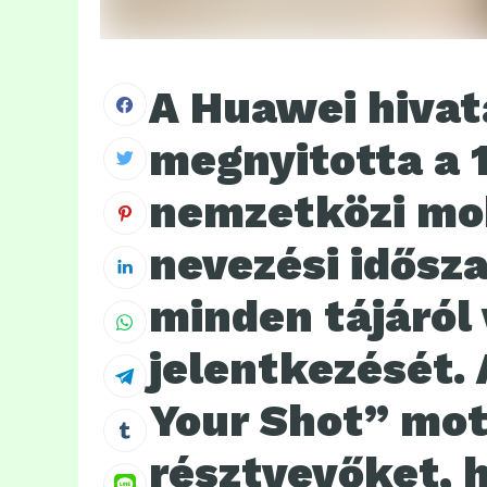
A Huawei hivat
megnyitotta a
nemzetközi mob
nevezési idősza
minden tájáról 
jelentkezését. 
Your Shot” mott
résztvevőket, 