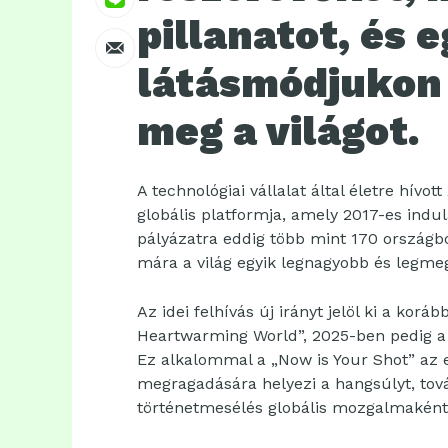
pillanatot, és 
látásmódjukon
meg a világot.
A technológiai vállalat által életre hív
globális platformja, amely 2017-es indul
pályázatra eddig több mint 170 országból
mára a világ egyik legnagyobb és legme
Az idei felhívás új irányt jelöl ki a ko
Heartwarming World”, 2025-ben pedig a
Ez alkalommal a „Now is Your Shot” az e
megragadására helyezi a hangsúlyt, tová
történetmesélés globális mozgalmaként