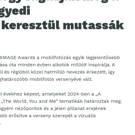
egyedi
 keresztül mutassák
ott XMAGE Awards a mobilfotózás egyik legjelentősebb
ása óta minden évben alkotók millióit inspirálja. A
 és régióból közel hatmillió nevezés érkezett, így
ghatározóbb mobilfotós versenyévé vált.
rábbi évekhez képest, amelyeket 2024-ben a „A
 „The World, You and Me” tematikák határoztak meg.
gyéni nézőpontok és a jelen pillanat erejének
bb erősítve a verseny szerepét a vizuális
.