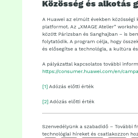
Közösség és alkotás g
A Huawei az elmúlt években közösségi 
platformot. Az „XMAGE Atelier” worksh
között Párizsban és Sanghajban – is be
folytatódik. A program célja, hogy össze
és elősegítse a technológia, a kultúra é
A pályázattal kapcsolatos további infor
https://consumer.huawei.com/en/campa
[1]
Adózás előtti érték
[2]
Adózás előtti érték
Szenvedélyünk a szabadidő – További fri
technológiai híreket és csatlakozzon h