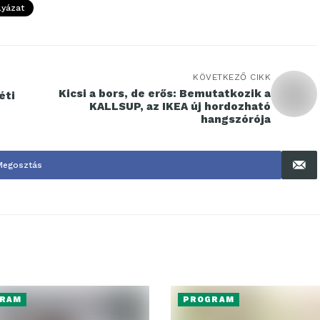
lyázat
KÖVETKEZŐ CIKK
Kicsi a bors, de erős: Bemutatkozik a
éti
KALLSUP, az IKEA új hordozható
hangszórója
Megosztás
RAM
PROGRAM