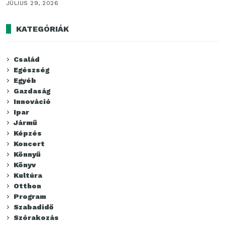
JÚLIUS 29, 2026
KATEGÓRIÁK
Család
Egészség
Egyéb
Gazdaság
Innováció
Ipar
Jármű
Képzés
Koncert
Könnyű
Könyv
Kultúra
Otthon
Program
Szabadidő
Szórakozás