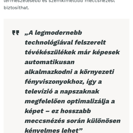
természetesebb és szemkímélőbb meccsnézést
biztosíthat.
„A legmodernebb
technológiával felszerelt
tévékészülékek már képesek
automatikusan
alkalmazkodni a környezeti
fényviszonyokhoz, így a
televízió a napszaknak
megfelelően optimalizálja a
képet – ez hosszabb
meccsnézés során különösen
kényelmes lehet”