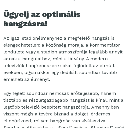
Ügyelj az optimális
hangzásra!
Az igazi stadionélményhez a megfelelő hangzás is
elengedhetetlen: a közönség moraja, a kommentátor
lendülete vagy a stadion atmoszférája legalább annyit
adnak a hangulathoz, mint a látvány. A modern
televíziók hangrendszere sokat fejlődött az elmúlt
években, ugyanakkor egy dedikált soundbar tovább
emelheti az élményt.
Egy fejlett soundbar nemcsak erőteljesebb, hanem
tisztább és részletgazdagabb hangzást is kínál, mint a
legtöbb televízió beépített hangszórója. Amennyiben
viszont mégis a tévére bíznád a dolgot, érdemes
ellenőrizned, milyen hangmód van kiválasztva.
Sportközvetítésekhez a „Sport” vagy a „Standard” mód