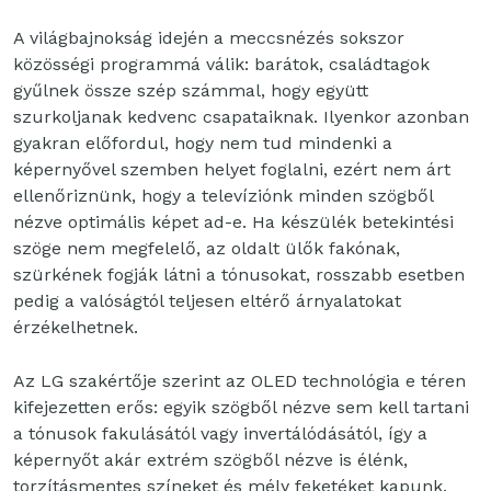
A világbajnokság idején a meccsnézés sokszor
közösségi programmá válik: barátok, családtagok
gyűlnek össze szép számmal, hogy együtt
szurkoljanak kedvenc csapataiknak. Ilyenkor azonban
gyakran előfordul, hogy nem tud mindenki a
képernyővel szemben helyet foglalni, ezért nem árt
ellenőriznünk, hogy a televíziónk minden szögből
nézve optimális képet ad-e. Ha készülék betekintési
szöge nem megfelelő, az oldalt ülők fakónak,
szürkének fogják látni a tónusokat, rosszabb esetben
pedig a valóságtól teljesen eltérő árnyalatokat
érzékelhetnek.
Az LG szakértője szerint az OLED technológia e téren
kifejezetten erős: egyik szögből nézve sem kell tartani
a tónusok fakulásától vagy invertálódásától, így a
képernyőt akár extrém szögből nézve is élénk,
torzításmentes színeket és mély feketéket kapunk.