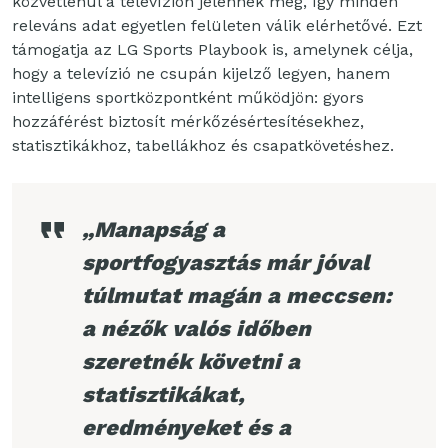
közvetlenül a televízión jelennek meg, így minden
releváns adat egyetlen felületen válik elérhetővé. Ezt
támogatja az LG Sports Playbook is, amelynek célja,
hogy a televízió ne csupán kijelző legyen, hanem
intelligens sportközpontként működjön: gyors
hozzáférést biztosít mérkőzésértesítésekhez,
statisztikákhoz, tabellákhoz és csapatkövetéshez.
„Manapság a
sportfogyasztás már jóval
túlmutat magán a meccsen:
a nézők valós időben
szeretnék követni a
statisztikákat,
eredményeket és a