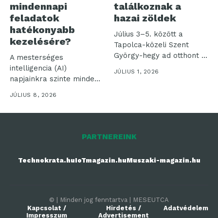
mindennapi
találkoznak a
feladatok
hazai zöldek
hatékonyabb
Július 3–5. között a
kezelésére?
Tapolca-közeli Szent
György-hegy ad otthont a
A mesterséges
„RESTART a...
intelligencia (AI)
JÚLIUS 1, 2026
napjainkra szinte minden
iparágban
JÚLIUS 8, 2026
meghatározóvá vált, és
számos...
PARTNEREINK
Technokrata.hu
IoTmagazin.hu
Muszaki-magazin.hu
© | Minden jog fenntartva | MESEUTCA
Kapcsolat /
Hirdetés /
Adatvédelem
Impresszum
Advertisement