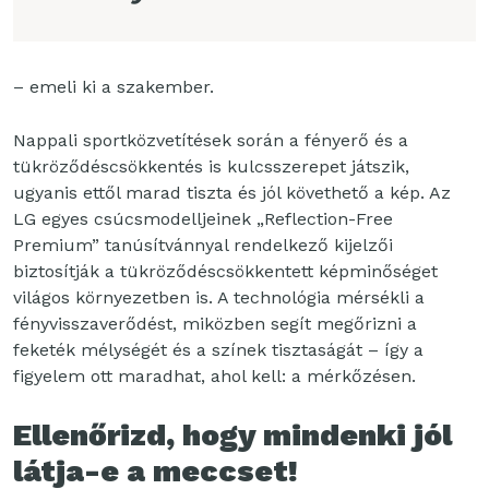
– emeli ki a szakember.
Nappali sportközvetítések során a fényerő és a
tükröződéscsökkentés is kulcsszerepet játszik,
ugyanis ettől marad tiszta és jól követhető a kép. Az
LG egyes csúcsmodelljeinek „Reflection-Free
Premium” tanúsítvánnyal rendelkező kijelzői
biztosítják a tükröződéscsökkentett képminőséget
világos környezetben is. A technológia mérsékli a
fényvisszaverődést, miközben segít megőrizni a
feketék mélységét és a színek tisztaságát – így a
figyelem ott maradhat, ahol kell: a mérkőzésen.
Ellenőrizd, hogy mindenki jól
látja-e a meccset!