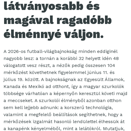
látványosabb és
magával ragadóbb
élménnyé váljon.
A 2026-os futball-világbajnokság minden eddiginél
nagyobb lesz: a tornán a korábbi 32 helyett idén 48
válogatott vesz részt, a nézők pedig összesen 104
mérkőzést követhetnek figyelemmel június 11. és
július 19. között. A bajnokságnak az Egyesült Államok,
Kanada és Mexikó ad otthont, így a magyar szurkolók
többsége várhatóan a képernyőn keresztül követi majd
a meccseket. A szurkolói élményből azonban otthon
sem kell lejjebb adnunk: a korszerű technológia,
valamint a megfelelő beállítások segíthetnek, hogy a
mérkőzések izgalmát hasonló lendülettel élhessük át
a kanapénk kényelméből, mint a lelátókról. Mutatjuk,