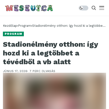
Kezdőlap
Program
Stadionélmény otthon: így hozd ki a legtöbbet
a tévédből a vb alatt
PROGRAM
Stadionélmény otthon: így
hozd ki a legtöbbet a
tévédből a vb alatt
JÚNIUS 17, 2026
7 PERC OLVASÁS