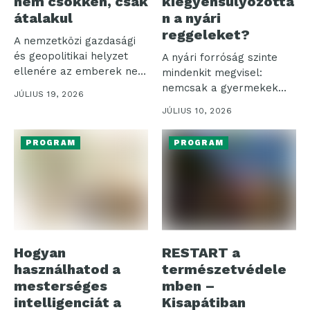
nem csökken, csak
kiegyensúlyozotta
átalakul
n a nyári
reggeleket?
A nemzetközi gazdasági
és geopolitikai helyzet
A nyári forróság szinte
ellenére az emberek nem
mindenkit megvisel:
mondanak le...
nemcsak a gyermekek
JÚLIUS 19, 2026
válnak nyűgösebbé az...
JÚLIUS 10, 2026
PROGRAM
PROGRAM
Hogyan
RESTART a
használhatod a
természetvédele
mesterséges
mben –
intelligenciát a
Kisapátiban