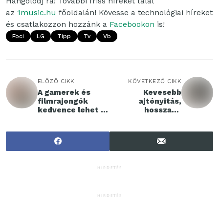
Hangolódj rá! További friss híreket talál
az
1music.hu
főoldalán! Kövesse a technológiai híreket
és csatlakozzon hozzánk a
Facebookon
is!
Foci
LG
Tipp
Tv
Vb
ELŐZŐ CIKK
KÖVETKEZŐ CIKK
A gamerek és
Kevesebb
filmrajongók
ajtónyitás,
kedvence lehet a
hosszabb
Hisense új
frissesség:
televíziója
betekintőablakkal
érkezik a Hisense
új hűtője
HIRDETÉS
HIRDETÉS