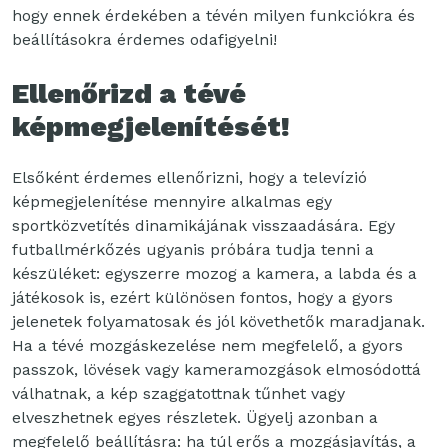
hogy ennek érdekében a tévén milyen funkciókra és
beállításokra érdemes odafigyelni!
Ellenőrizd a tévé
képmegjelenítését!
Elsőként érdemes ellenőrizni, hogy a televízió
képmegjelenítése mennyire alkalmas egy
sportközvetítés dinamikájának visszaadására. Egy
futballmérkőzés ugyanis próbára tudja tenni a
készüléket: egyszerre mozog a kamera, a labda és a
játékosok is, ezért különösen fontos, hogy a gyors
jelenetek folyamatosak és jól követhetők maradjanak.
Ha a tévé mozgáskezelése nem megfelelő, a gyors
passzok, lövések vagy kameramozgások elmosódottá
válhatnak, a kép szaggatottnak tűnhet vagy
elveszhetnek egyes részletek. Ügyelj azonban a
megfelelő beállításra: ha túl erős a mozgásjavítás, a