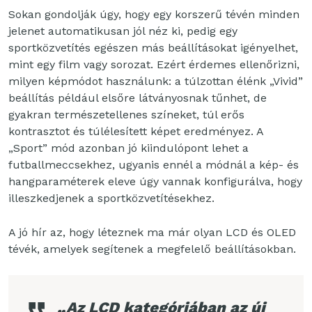
Sokan gondolják úgy, hogy egy korszerű tévén minden
jelenet automatikusan jól néz ki, pedig egy
sportközvetítés egészen más beállításokat igényelhet,
mint egy film vagy sorozat. Ezért érdemes ellenőrizni,
milyen képmódot használunk: a túlzottan élénk „Vivid”
beállítás például elsőre látványosnak tűnhet, de
gyakran természetellenes színeket, túl erős
kontrasztot és túlélesített képet eredményez. A
„Sport” mód azonban jó kiindulópont lehet a
futballmeccsekhez, ugyanis ennél a módnál a kép- és
hangparaméterek eleve úgy vannak konfigurálva, hogy
illeszkedjenek a sportközvetítésekhez.
A jó hír az, hogy léteznek ma már olyan LCD és OLED
tévék, amelyek segítenek a megfelelő beállításokban.
„
Az LCD kategóriában az új