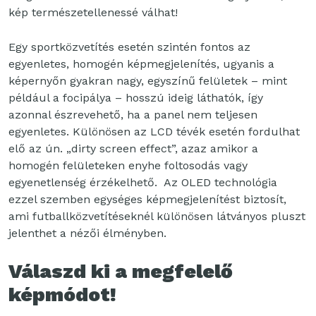
kép természetellenessé válhat!
Egy sportközvetítés esetén szintén fontos az
egyenletes, homogén képmegjelenítés, ugyanis a
képernyőn gyakran nagy, egyszínű felületek – mint
például a focipálya – hosszú ideig láthatók, így
azonnal észrevehető, ha a panel nem teljesen
egyenletes. Különösen az LCD tévék esetén fordulhat
elő az ún. „dirty screen effect”, azaz amikor a
homogén felületeken enyhe foltosodás vagy
egyenetlenség érzékelhető. Az OLED technológia
ezzel szemben egységes képmegjelenítést biztosít,
ami futballközvetítéseknél különösen látványos pluszt
jelenthet a nézői élményben.
Válaszd ki a megfelelő
képmódot!