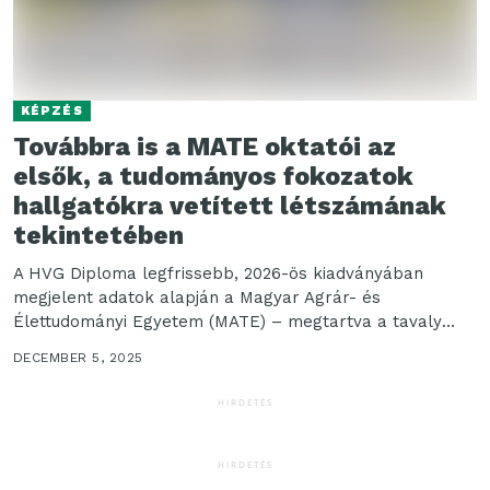
KÉPZÉS
Továbbra is a MATE oktatói az
elsők, a tudományos fokozatok
hallgatókra vetített létszámának
tekintetében
A HVG Diploma legfrissebb, 2026-ös kiadványában
megjelent adatok alapján a Magyar Agrár- és
Élettudományi Egyetem (MATE) – megtartva a tavaly
megszerzett előkelő pozícióját...
DECEMBER 5, 2025
HIRDETÉS
HIRDETÉS