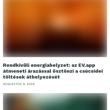
Rendkívüli energiahelyzet: az EV.app
átmeneti árazással ösztönzi a csúcsidei
töltések áthelyezését
AUGUSZTUS 9, 2026