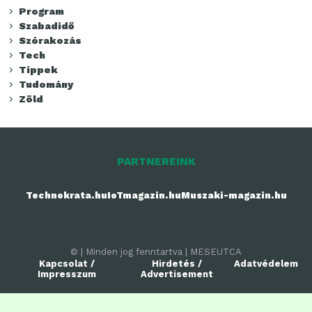
Program
Szabadidő
Szórakozás
Tech
Tippek
Tudomány
Zöld
PARTNEREINK
Technokrata.hu
IoTmagazin.hu
Muszaki-magazin.hu
© | Minden jog fenntartva | MESEUTCA
Kapcsolat /
Hirdetés /
Adatvédelem
Impresszum
Advertisement