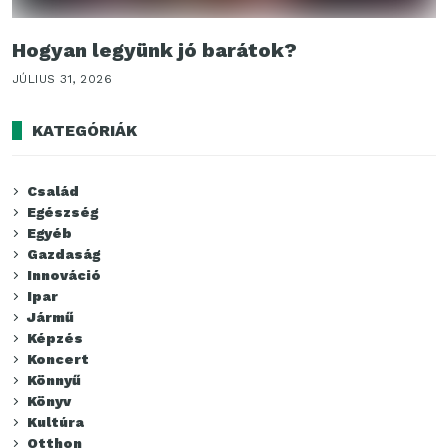
Hogyan legyünk jó barátok?
JÚLIUS 31, 2026
KATEGÓRIÁK
Család
Egészség
Egyéb
Gazdaság
Innováció
Ipar
Jármű
Képzés
Koncert
Könnyű
Könyv
Kultúra
Otthon