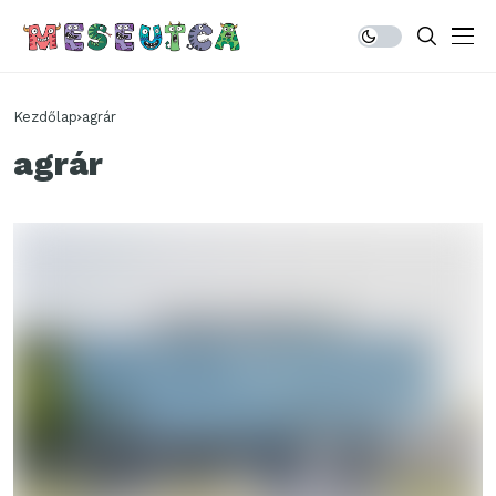
Kezdőlap
agrár
agrár