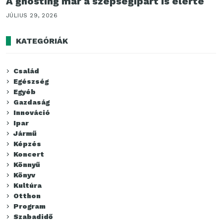
A ghosting már a szépségipart is elérte
JÚLIUS 29, 2026
KATEGÓRIÁK
Család
Egészség
Egyéb
Gazdaság
Innováció
Ipar
Jármű
Képzés
Koncert
Könnyű
Könyv
Kultúra
Otthon
Program
Szabadidő