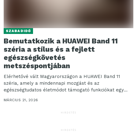
SZABADIDŐ
Bemutatkozik a HUAWEI Band 11
széria a stílus és a fejlett
egészségkövetés
metszéspontjában
Elérhetővé vált Magyarországon a HUAWEI Band 11
széria, amely a mindennapi mozgást és az
egészségtudatos életmódot támogató funkciókat egy
könnyű, visszafogott kialakítással ötvözi....
MÁRCIUS 21, 2026
HIRDETÉS
HIRDETÉS