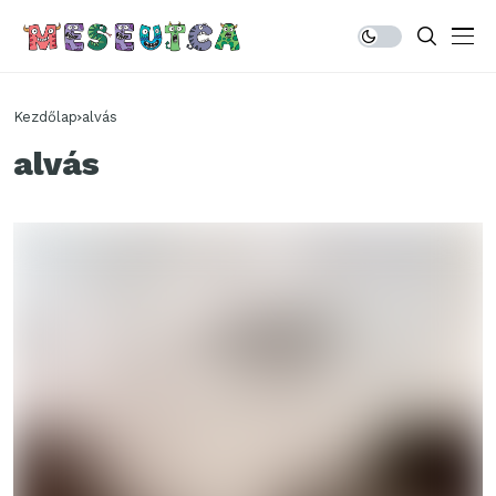
Kezdőlap
alvás
alvás