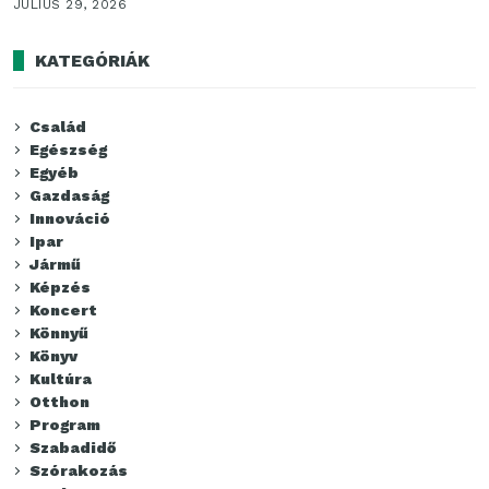
JÚLIUS 29, 2026
KATEGÓRIÁK
Család
Egészség
Egyéb
Gazdaság
Innováció
Ipar
Jármű
Képzés
Koncert
Könnyű
Könyv
Kultúra
Otthon
Program
Szabadidő
Szórakozás