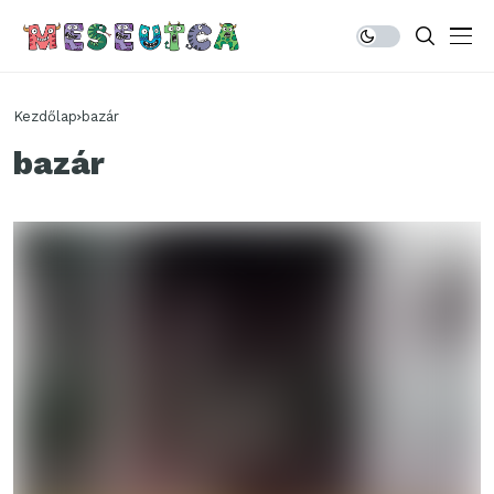
Kezdőlap
bazár
bazár