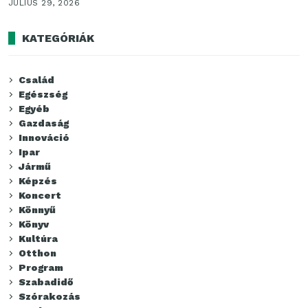
JÚLIUS 29, 2026
KATEGÓRIÁK
Család
Egészség
Egyéb
Gazdaság
Innováció
Ipar
Jármű
Képzés
Koncert
Könnyű
Könyv
Kultúra
Otthon
Program
Szabadidő
Szórakozás