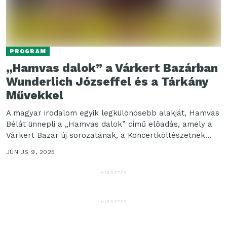
PROGRAM
„Hamvas dalok” a Várkert Bazárban
Wunderlich Józseffel és a Tárkány
Művekkel
A magyar irodalom egyik legkülönösebb alakját, Hamvas
Bélát ünnepli a „Hamvas dalok” című előadás, amely a
Várkert Bazár új sorozatának, a Koncertköltészetnek
nyitódarabja....
JÚNIUS 9, 2025
HIRDETÉS
HIRDETÉS